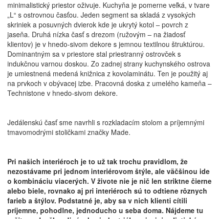
minimalistický priestor oživuje. Kuchyňa je pomerne veľká, v tvare
„L“ s ostrovnou časťou. Jeden segment sa skladá z vysokých
skriniek a posuvných dvierok kde je ukrytý kotol – povrch z
jaseňa. Druhá nízka časť s drezom (ružovým – na žiadosť
klientov) je v hnedo-sivom dekore s jemnou textilnou štruktúrou.
Dominantným sa v priestore stal priestranný ostrovček s
indukčnou varnou doskou. Zo zadnej strany kuchynského ostrova
je umiestnená medená knižnica z kovolaminátu. Ten je použitý aj
na prvkoch v obývacej izbe. Pracovná doska z umelého kameňa –
Technistone v hnedo-sivom dekore.
Jedálenskú časť sme navrhli s rozkladacím stolom a príjemnými
tmavomodrými stoličkami značky Made.
Pri našich interiéroch je to už tak trochu pravidlom, že
nezostávame pri jednom interiérovom štýle, ale väčšinou ide
o kombináciu viacerých. V živote nie je nič len striktne čierne
alebo biele, rovnako aj pri interiéroch sú to odtiene rôznych
farieb a štýlov. Podstatné je, aby sa v nich klienti cítili
príjemne, pohodlne, jednoducho u seba doma. Nájdeme tu