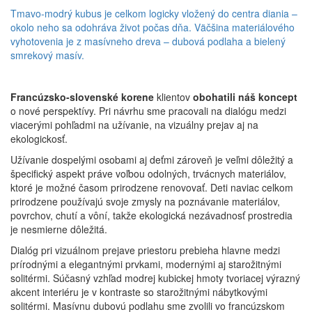
Tmavo-modrý kubus je celkom logicky vložený do centra diania –
okolo neho sa odohráva život počas dňa. Väčšina materiálového
vyhotovenia je z masívneho dreva – dubová podlaha a bielený
smrekový masív.
Francúzsko-slovenské korene
klientov
obohatili náš koncept
o nové perspektívy. Pri návrhu sme pracovali na dialógu medzi
viacerými pohľadmi na užívanie, na vizuálny prejav aj na
ekologickosť.
Užívanie dospelými osobami aj deťmi zároveň je veľmi dôležitý a
špecifický aspekt práve voľbou odolných, trvácnych materiálov,
ktoré je možné časom prirodzene renovovať. Deti naviac celkom
prirodzene používajú svoje zmysly na poznávanie materiálov,
povrchov, chutí a vôní, takže ekologická nezávadnosť prostredia
je nesmierne dôležitá.
Dialóg pri vizuálnom prejave priestoru prebieha hlavne medzi
prírodnými a elegantnými prvkami, modernými aj starožitnými
solitérmi. Súčasný vzhľad modrej kubickej hmoty tvoriacej výrazný
akcent interiéru je v kontraste so starožitnými nábytkovými
solitérmi. Masívnu dubovú podlahu sme zvolili vo francúzskom