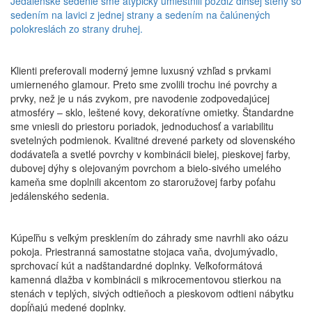
Jedálenské sedenie sme atypicky umiestnili pozdĺž dlhšej steny so
sedením na lavici z jednej strany a sedením na čalúnených
polokreslách zo strany druhej.
Klienti preferovali moderný jemne luxusný vzhľad s prvkami
umierneného glamour. Preto sme zvolili trochu iné povrchy a
prvky, než je u nás zvykom, pre navodenie zodpovedajúcej
atmosféry – sklo, leštené kovy, dekoratívne omietky. Štandardne
sme vniesli do priestoru poriadok, jednoduchosť a variabilitu
svetelných podmienok. Kvalitné drevené parkety od slovenského
dodávateľa a svetlé povrchy v kombinácii bielej, pieskovej farby,
dubovej dýhy s olejovaným povrchom a bielo-sivého umelého
kameňa sme doplnili akcentom zo staroružovej farby poťahu
jedálenského sedenia.
Kúpeľňu s veľkým presklením do záhrady sme navrhli ako oázu
pokoja. Priestranná samostatne stojaca vaňa, dvojumývadlo,
sprchovací kút a nadštandardné doplnky. Veľkoformátová
kamenná dlažba v kombinácii s mikrocementovou stierkou na
stenách v teplých, sivých odtieňoch a pieskovom odtieni nábytku
dopĺňajú medené doplnky.