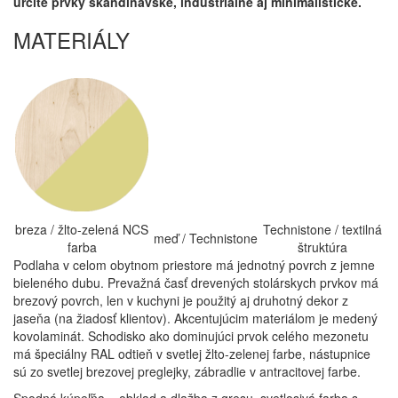
určite prvky škandinávske, industriálne aj minimalistické.
MATERIÁLY
breza / žlto-zelená NCS
Technistone / textilná
meď / Technistone
farba
štruktúra
Podlaha v celom obytnom priestore má jednotný povrch z jemne
bieleného dubu. Prevažná časť drevených stolárskych prvkov má
brezový povrch, len v kuchyni je použitý aj druhotný dekor z
jaseňa (na žiadosť klientov). Akcentujúcim materiálom je medený
kovolaminát. Schodisko ako dominujúci prvok celého mezonetu
má špeciálny RAL odtieň v svetlej žlto-zelenej farbe, nástupnice
sú zo svetlej brezovej preglejky, zábradlie v antracitovej farbe.