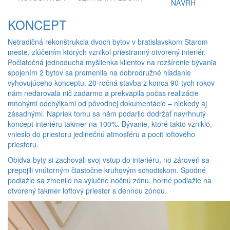
NÁVRH
KONCEPT
Netradičná rekonštrukcia dvoch bytov v bratislavskom Starom
meste, zlúčením ktorých vznikol priestranný otvorený interiér.
Počiatočná jednoduchá myšlienka klientov na rozšírenie bývania
spojením 2 bytov sa premenila na dobrodružné hľadanie
vyhovujúceho konceptu. 20-ročná stavba z konca 90-tych rokov
nám nedarovala nič zadarmo a prekvapila počas realizácie
mnohými odchýlkami od pôvodnej dokumentácie – niekedy aj
zásadnými. Napriek tomu sa nám podarilo dodržať navrhnutý
koncept interiéru takmer na 100%. Bývanie, ktoré takto vzniklo,
vnieslo do priestoru jedinečnú atmosféru a pocit loftového
priestoru.
Obidva byty si zachovali svoj vstup do interiéru, no zároveň sa
prepojili vnútorným čiastočne kruhovým schodiskom. Spodné
podlažie sa zmenilo na výlučne nočnú zónu, horné podlažie na
otvorený takmer loftový priestor s dennou zónou.