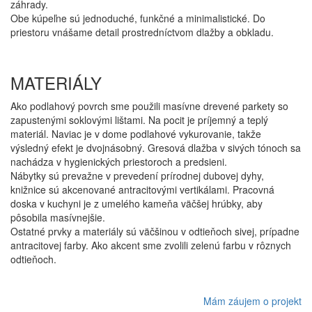
záhrady.
Obe kúpeľne sú jednoduché, funkčné a minimalistické. Do
priestoru vnášame detail prostredníctvom dlažby a obkladu.
MATERIÁLY
Ako podlahový povrch sme použili masívne drevené parkety so
zapustenými soklovými lištami. Na pocit je príjemný a teplý
materiál. Naviac je v dome podlahové vykurovanie, takže
výsledný efekt je dvojnásobný. Gresová dlažba v sivých tónoch sa
nachádza v hygienických priestoroch a predsieni.
Nábytky sú prevažne v prevedení prírodnej dubovej dyhy,
knižnice sú akcenované antracitovými vertikálami. Pracovná
doska v kuchyni je z umelého kameňa väčšej hrúbky, aby
pôsobila masívnejšie.
Ostatné prvky a materiály sú väčšinou v odtieňoch sivej, prípadne
antracitovej farby. Ako akcent sme zvolili zelenú farbu v rôznych
odtieňoch.
Mám záujem o projekt