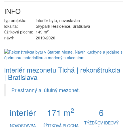
INFO
typ projektu:
interiér bytu, novostavba
lokalita:
Skypark Residence, Bratislava
2
úžitková plocha:
149 m
návrh:
2019-2020
interiér mezonetu Tichá | rekonštrukcia
| Bratislava
Priestranný aj útulný mezonet.
2
interiér
171 m
6
TÝŽDŇOV IDEOVÝ
NOVOSTAVBA
ÚŽITKOVÁ PLOCHA