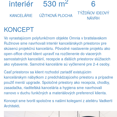
2
interiér
530 m
6
TÝŽDŇOV IDEOVÝ
KANCELÁRIE
ÚŽITKOVÁ PLOCHA
NÁVRH
KONCEPT
Vo vyrastajúcom polyfunkčnom objekte Omnia v bratislavskom
Ružinove sme navrhovali interiér kancelárskych priestorov pre
skúsenú projekčnú kanceláriu. Pôvodné nastavenie projektu ako
open-office chcel klient upraviť na rozčlenenie do viacerých
samostatných kancelárií, recepcie a ďalších priestorov slúžiacich
ako vybavenie. Samotné kancelárie sú vyčlenené pre 2-4 osoby.
Časť priestorov sa klient rozhodol zariadiť existujúcim
kancelárskym nábytkom z predchádzajúceho priestoru a prípadne
použiť menší upgrade. Spoločné priestory ako recepcia, chodby,
zasadačka, riaditeľská kancelária a hygiena sme navrhovali
nanovo v duchu funkčných a materiálových preferencií klienta.
Koncept sme tvorili spoločne s našimi kolegami z ateliéru
Vadkerti
Architekti
.