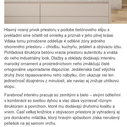
Hlavný nosný prvok priestoru v podobe betónového stĺpu s
prekladmi sme očistili od omietky a priznali v jeho plnej kráse.
Vďaka tomu prirodzene oddeľuje 4 odlišné zóny jedného
otvoreného priestoru – chodbu, kuchyňu, jedáleň a obývaciu izbu.
Pohľadová štruktúra betónu vracia priestoru autenticitu a vnáša
do neho industriálny look. Dlažby a obklady dodávajú interiéru
marocký ornament a prostredníctvom neho zmäkčujú čisté
ortogonálne usporiadanie dispozície. Jedálenská časť vdýchla
druhý život repasovanému retro nábytku, čím ukazuje nie len
jedinečnosť dizajnérov z minulosti, ale naviac aj znižuje uhlíkovú
stopu.
Farebnosť interiéru pracuje so zemitými a bielo – sivými odtieňmi
v kombinácii so svetlou dyhou a viac dáva vyznievať rôznym
štruktúram a povrchom, ktoré mu dodávajú druhotnú kvalitu a
vnem. Časť veľkej knižnice v obývacom priestore je vyhradený aj
pre domáceho miláčika, ktorý hravým spôsobom získa nerušený
peliešok na jej samom vrchu.