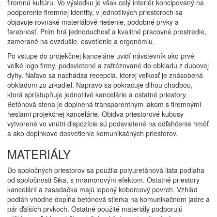
firemnú kultúru. Vo výsledku je však celý interiér koncipovaný na
podporenie firemnej identity, v jednotlivých priestoroch sa
objavuje rovnaké materiálové riešenie, podobné prvky a
farebnosť. Prím hrá jednoduchosť a kvalitné pracovné prostredie,
zamerané na ovzdušie, osvetlenie a ergonómiu.
Po vstupe do projekčnej kancelárie uvidí návštevník ako prvé
veľké logo firmy, podsvietené a zafrézované do obkladu z dubovej
dyhy. Naľavo sa nachádza recepcia, ktorej veľkosť je znásobená
obkladom zo zrkadiel. Napravo sa pokračuje dlhou chodbou,
ktorá sprístupňuje jednotlivé kancelárie a ostatné priestory.
Betónová stena je doplnená transparentným lakom s firemnými
heslami projekčnej kancelárie. Obidva priestorové kubusy
vytvorené vo vnútri dispozície sú podsvietené na odľahčenie hmôť
a ako doplnkové dosvetlenie komunikačných priestorov.
MATERIÁLY
Do spoločných priestorov sa použila polyuretánová liata podlaha
od spoločnosti Sika, s mramorovým efektom. Ostatné priestory
kancelárií a zasadačka majú lepený kobercový povrch. Vzhľad
podláh vhodne dopĺňa betónová stierka na komunikačnom jadre a
pár ďalších prvkoch. Ostatné použité materiály podporujú