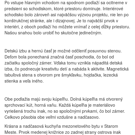
Po vstupe hlavným vchodom na spodnom podlaží sa ocitneme v
predsieni so schodiskom, ktoré priestoru dominuje. Interiérové
schodisko bolo zároveň asi najväčšou výzvou projektu, nie len po
konštrukčnej stránke, ale i dizajnovej. Je to najväčší prvok v
interiéri, z oboch podlaží ho môžete vnímať z celej dĺžky priestoru.
Našou snahou bolo urobiť ho skutočne jedinečným.
Detskú izbu a hernú časť je možné odčleniť posuvnou stenou.
Deťom bola ponechaná značná časť poschodia, čo bol od
začiatku spoločný zámer. Vďaka tomu vznikla nápaditá detská
izba, čo podnecuje kreativitu detí a nabáda k aktivite. Magnetická
tabuľová stena s otvorom pre šmykľavku, hojdačka, lezecká
stienka a veľa iného.
Obe podlažia majú svoju kúpeľňu. Dolná kúpeľňa má otvorený
sprchovací kút, horná vaňu. Každá kúpeľňa je materiálovo
vyriešená trochu inak, no so spoločnými prvkami, čo bol zámer.
Celkovo pôsobia obe veľmi vzdušne a nadčasovo.
Krásna a nadčasová kuchyňa mezonetového bytu v Starom
Meste. Prvok medenej knižnice zo zadnej strany ostrova inak