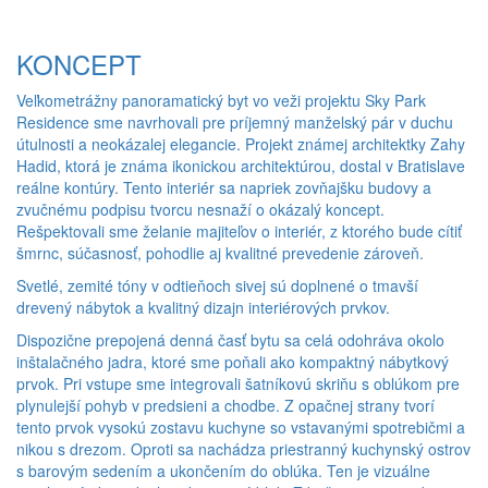
KONCEPT
Veľkometrážny panoramatický byt vo veži projektu Sky Park
Residence sme navrhovali pre príjemný manželský pár v duchu
útulnosti a neokázalej elegancie. Projekt známej architektky Zahy
Hadid, ktorá je známa ikonickou architektúrou, dostal v Bratislave
reálne kontúry. Tento interiér sa napriek zovňajšku budovy a
zvučnému podpisu tvorcu nesnaží o okázalý koncept.
Rešpektovali sme želanie majiteľov o interiér, z ktorého bude cítiť
šmrnc, súčasnosť, pohodlie aj kvalitné prevedenie zároveň.
Svetlé, zemité tóny v odtieňoch sivej sú doplnené o tmavší
drevený nábytok a kvalitný dizajn interiérových prvkov.
Dispozične prepojená denná časť bytu sa celá odohráva okolo
inštalačného jadra, ktoré sme poňali ako kompaktný nábytkový
prvok. Pri vstupe sme integrovali šatníkovú skriňu s oblúkom pre
plynulejší pohyb v predsieni a chodbe. Z opačnej strany tvorí
tento prvok vysokú zostavu kuchyne so vstavanými spotrebičmi a
nikou s drezom. Oproti sa nachádza priestranný kuchynský ostrov
s barovým sedením a ukončením do oblúka. Ten je vizuálne