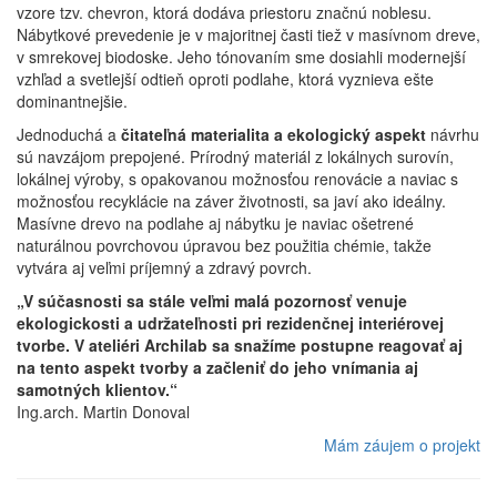
vzore tzv. chevron, ktorá dodáva priestoru značnú noblesu.
Nábytkové prevedenie je v majoritnej časti tiež v masívnom dreve,
v smrekovej biodoske. Jeho tónovaním sme dosiahli modernejší
vzhľad a svetlejší odtieň oproti podlahe, ktorá vyznieva ešte
dominantnejšie.
Jednoduchá a
čitateľná materialita a ekologický aspekt
návrhu
sú navzájom prepojené. Prírodný materiál z lokálnych surovín,
lokálnej výroby, s opakovanou možnosťou renovácie a naviac s
možnosťou recyklácie na záver životnosti, sa javí ako ideálny.
Masívne drevo na podlahe aj nábytku je naviac ošetrené
naturálnou povrchovou úpravou bez použitia chémie, takže
vytvára aj veľmi príjemný a zdravý povrch.
„V súčasnosti sa stále veľmi malá pozornosť venuje
ekologickosti a udržateľnosti pri rezidenčnej interiérovej
tvorbe. V ateliéri Archilab sa snažíme postupne reagovať aj
na tento aspekt tvorby a začleniť do jeho vnímania aj
samotných klientov.“
Ing.arch. Martin Donoval
Mám záujem o projekt