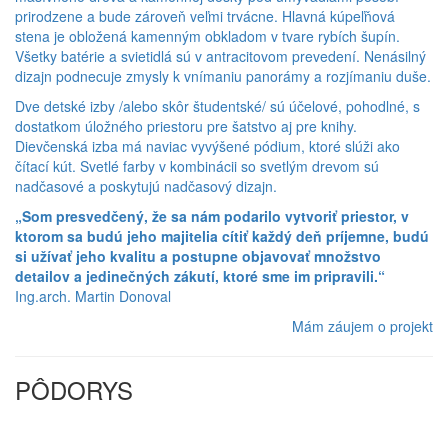
prirodzene a bude zároveň veľmi trvácne. Hlavná kúpeľňová
stena je obložená kamenným obkladom v tvare rybích šupín.
Všetky batérie a svietidlá sú v antracitovom prevedení. Nenásilný
dizajn podnecuje zmysly k vnímaniu panorámy a rozjímaniu duše.
Dve detské izby /alebo skôr študentské/ sú účelové, pohodlné, s
dostatkom úložného priestoru pre šatstvo aj pre knihy.
Dievčenská izba má naviac vyvýšené pódium, ktoré slúži ako
čítací kút. Svetlé farby v kombinácii so svetlým drevom sú
nadčasové a poskytujú nadčasový dizajn.
„Som presvedčený, že sa nám podarilo vytvoriť priestor, v
ktorom sa budú jeho majitelia cítiť každý deň príjemne, budú
si užívať jeho kvalitu a postupne objavovať množstvo
detailov a jedinečných zákutí, ktoré sme im pripravili.“
Ing.arch. Martin Donoval
Mám záujem o projekt
PÔDORYS