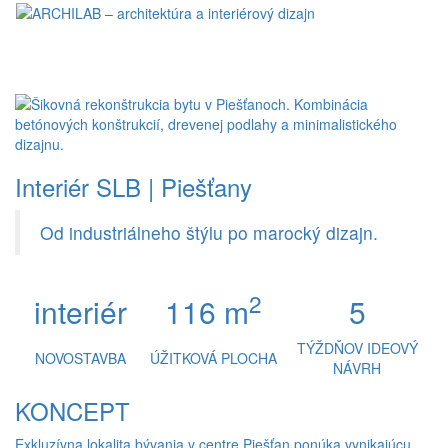
Toggl
naviga
Interiér SLB | Piešťany
Od industriálneho štýlu po marocký dizajn.
2
interiér
116 m
5
TÝŽDŇOV IDEOVÝ
NOVOSTAVBA
ÚŽITKOVÁ PLOCHA
NÁVRH
KONCEPT
Exkluzívna lokalita bývania v centre Piešťan ponúka vynikajúcu