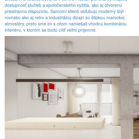
dostupnosť služieb a spoločenského vyžitia, ako aj otvorenú
priestrannú dispozíciu. Samotní klienti obľubujú moderný štýl
rovnako ako aj retro a industriálny dizajn so štipkou marockej
atmosféry, preto sme im s citom namiešali vhodnú kombináciu
interiéru, v ktorom sa budú cítiť veľmi príjemne.