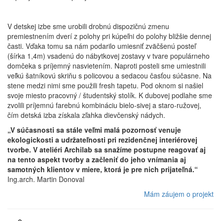
V detskej izbe sme urobili drobnú dispozičnú zmenu
premiestnením dverí z polohy pri kúpeľni do polohy bližšie dennej
časti. Vďaka tomu sa nám podarilo umiesniť zväčšenú posteľ
(šírka 1,4m) vsadenú do nábytkovej zostavy v tvare populárneho
domčeka s príjemný nasvietením. Naproti posteli sme umiestnili
veľkú šatníkovú skriňu s policovou a sedacou časťou súčasne. Na
stene medzi nimi sme použili fresh tapetu. Pod oknom si našiel
svoje miesto pracovný / študentský stolík. K dubovej podlahe sme
zvolili príjemnú farebnú kombináciu bielo-sivej a staro-ružovej,
čím detská izba získala zľahka dievčenský nádych.
„V súčasnosti sa stále veľmi malá pozornosť venuje
ekologickosti a udržateľnosti pri rezidenčnej interiérovej
tvorbe. V ateliéri Archilab sa snažíme postupne reagovať aj
na tento aspekt tvorby a začleniť do jeho vnímania aj
samotných klientov v miere, ktorá je pre nich prijateľná.“
Ing.arch. Martin Donoval
Mám záujem o projekt