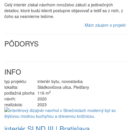
Celý interiér získal návrhom množstvo zákutí a jedinečných
detailov, ktoré budú klienti postupne objavovať a tešiť sa z nich, z
čoho sa nesmierne tešíme.
Mám záujem o projekt
PÔDORYS
INFO
typ projektu:
interiér bytu, novostavba
lokalita:
Sládkovičova ulica, Piešťany
2
podlažná plocha
116 m
návrh:
2020
realizácia:
2023
interiér SLND III | Bratislava