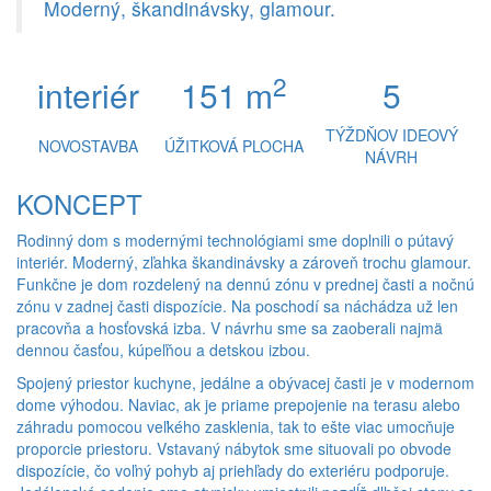
Moderný, škandinávsky, glamour.
2
interiér
151 m
5
TÝŽDŇOV IDEOVÝ
NOVOSTAVBA
ÚŽITKOVÁ PLOCHA
NÁVRH
KONCEPT
Rodinný dom s modernými technológiami sme doplnili o pútavý
interiér. Moderný, zľahka škandinávsky a zároveň trochu glamour.
Funkčne je dom rozdelený na dennú zónu v prednej časti a nočnú
zónu v zadnej časti dispozície. Na poschodí sa náchádza už len
pracovňa a hosťovská izba. V návrhu sme sa zaoberali najmä
dennou časťou, kúpeľňou a detskou izbou.
Spojený priestor kuchyne, jedálne a obývacej časti je v modernom
dome výhodou. Naviac, ak je priame prepojenie na terasu alebo
záhradu pomocou veľkého zasklenia, tak to ešte viac umocňuje
proporcie priestoru. Vstavaný nábytok sme situovali po obvode
dispozície, čo voľný pohyb aj priehľady do exteriéru podporuje.