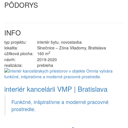
PÔDORYS
INFO
typ projektu:
interiér bytu, novostavba
lokalita:
Slnečnice – Zóna Viladomy, Bratislava
2
úžitková plocha:
160 m
návrh:
2019-2020
realizácia:
prebieha
interiér kancelárii VMP | Bratislava
Funkčné, inšpiratívne a moderné pracovné
prostredie.