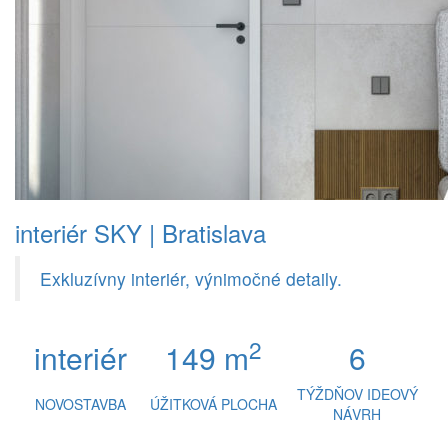
interiér SKY | Bratislava
Exkluzívny interiér, výnimočné detaily.
2
interiér
149 m
6
TÝŽDŇOV IDEOVÝ
NOVOSTAVBA
ÚŽITKOVÁ PLOCHA
NÁVRH