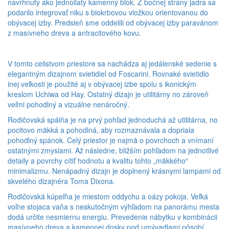
navrhnutý ako jednoliaty kamenný blok. Z bočnej strany jadra sa
podarilo integrovať niku s biokrbovou vložkou orientovanou do
obývacej izby. Predsieň sme oddelili od obývacej izby paravánom
z masívneho dreva a antracitového kovu.
V tomto celistvom priestore sa nachádza aj jedálenské sedenie s
elegantným dizajnom svietidiel od Foscarini. Rovnaké svietidlo
inej veľkosti je použité aj v obývacej izbe spolu s ikonickým
kreslom Uchiwa od Hay. Ostatný dizajn je utilitárny no zároveň
veľmi pohodlný a vizuálne nenáročný.
Rodičovská spálňa je na prvý pohľad jednoduchá až utilitárna, no
pocitovo mäkká a pohodlná, aby rozmaznávala a dopriala
pohodlný spánok. Celý priestor je najmä o povrchoch a vnímaní
ostatnými zmyslami. Až následne, bližším pohľadom na jednotlivé
detaily a povrchy cítiť hodnotu a kvalitu tohto „mäkkého“
minimalizmu. Nenápadný dizajn je doplnený krásnymi lampami od
skvelého dizajnéra Toma Dixona.
Rodičovská kúpeľňa je miestom oddychu a oázy pokoja. Veľká
voľne stojaca vaňa s neskutočným výhľadom na panorámu mesta
dodá určite nesmiernu energiu. Prevedenie nábytku v kombinácii
masívneho dreva a kamennej dosky pod umývadlami pôsobí