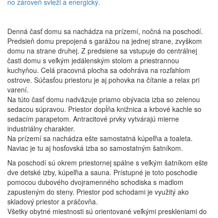
no zároveň svieži a energický.
Denná časť domu sa nachádza na prízemí, nočná na poschodí.
Predsieň domu prepojená s garážou na jednej strane, zvyškom
domu na strane druhej. Z predsiene sa vstupuje do centrálnej
časti domu s veľkým jedálenským stolom a priestrannou
kuchyňou. Celá pracovná plocha sa odohráva na rozľahlom
ostrove. Súčasťou priestoru je aj pohovka na čítanie a relax pri
varení.
Na túto časť domu nadväzuje priamo obývacia izba so zelenou
sedacou súpravou. Priestor dopĺňa knižnica a krbové kachle so
sedacím parapetom. Antracitové prvky vytvárajú mierne
industriálny charakter.
Na prízemí sa nachádza ešte samostatná kúpeľňa a toaleta.
Naviac je tu aj hosťovská izba so samostatným šatníkom.
Na poschodí sú okrem priestornej spálne s veľkým šatníkom ešte
dve detské izby, kúpeľňa a sauna. Prístupné je toto poschodie
pomocou dubového dvojramenného schodiska s madlom
zapusteným do steny. Priestor pod schodami je využitý ako
skladový priestor a práčovňa.
Všetky obytné miestnosti sú orientované veľkými preskleniami do