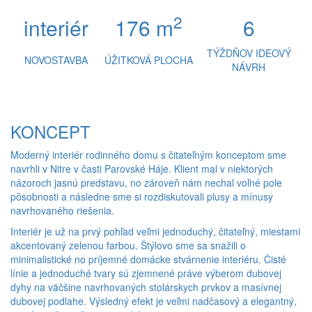
2
interiér
176 m
6
TÝŽDŇOV IDEOVÝ
NOVOSTAVBA
ÚŽITKOVÁ PLOCHA
NÁVRH
KONCEPT
Moderný interiér rodinného domu s čitateľným konceptom sme
navrhli v Nitre v časti Parovské Háje. Klient mal v niektorých
názoroch jasnú predstavu, no zároveň nám nechal voľné pole
pôsobnosti a následne sme si rozdiskutovali plusy a mínusy
navrhovaného riešenia.
Interiér je už na prvý pohľad veľmi jednoduchý, čitateľný, miestami
akcentovaný zelenou farbou. Štýlovo sme sa snažili o
minimalistické no príjemné domácke stvárnenie interiéru. Čisté
línie a jednoduché tvary sú zjemnené práve výberom dubovej
dyhy na väčšine navrhovaných stolárskych prvkov a masívnej
dubovej podlahe. Výsledný efekt je veľmi nadčasový a elegantný,