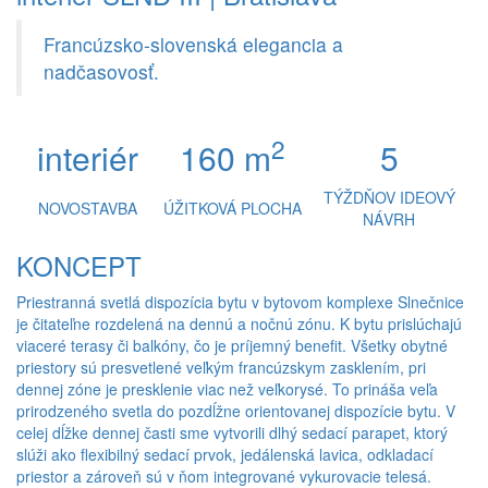
Francúzsko-slovenská elegancia a
nadčasovosť.
2
interiér
160 m
5
TÝŽDŇOV IDEOVÝ
NOVOSTAVBA
ÚŽITKOVÁ PLOCHA
NÁVRH
KONCEPT
Priestranná svetlá dispozícia bytu v bytovom komplexe Slnečnice
je čitateľne rozdelená na dennú a nočnú zónu. K bytu prislúchajú
viaceré terasy či balkóny, čo je príjemný benefit. Všetky obytné
priestory sú presvetlené veľkým francúzskym zasklením, pri
dennej zóne je presklenie viac než veľkorysé. To prináša veľa
prirodzeného svetla do pozdĺžne orientovanej dispozície bytu. V
celej dĺžke dennej časti sme vytvorili dlhý sedací parapet, ktorý
slúži ako flexibilný sedací prvok, jedálenská lavica, odkladací
priestor a zároveň sú v ňom integrované vykurovacie telesá.