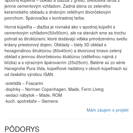
Spodná kúpeľňa – obklad a dlažba z gresu, svetlosivá farba s
jemne cementovým vzhľadom. Zadná stena zo zeleného
keramického obkladu s drobným reliéfnym štvorčekovým
povrchom. Špárovačka v kontrastnej farbe.
Horná kúpeľňa – dlažba je rovnaká ako v spodnej kúpeľni s
cementovým vzhľadom(50x50cm), ale na stenách sme sa trochu
pohrali so štruktúrami, ktoré dodávajú vďaka prirodzenému svetlu
krásny priestorový dojem. Obklady – biely 3D obklad s
hexagonálnou štruktúrou (80x40cm) a štvorcový tmavo-zelený
obklad s jemnou štvorčekovou štuktúrou (viditeľnou najmä z
blízka) a s výrazným špárovaním (25x25cm). Batérie sú zo série
Hansgrohe Pura Vida, kúpeľňové riadátory v oboch kúpeľniach sú
od českého výrobcu ISAN.
-svietidlá – Foscarini
-doplnky – Norman Copenhagen, Made, Ferm Living
-sedací nábytok – Made, ROM
-kuch. spotrebiče – Siemens
Mám záujem o projekt
PÔDORYS