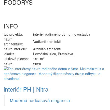
PÔDORYS
INFO
typ projektu:
interiér rodinného domu, novostavba
návrh
Vadkerti architekti
architektúry:
návrh interiéru:
Archilab architekti
lokalita:
Levočská ulica, Bratislava
2
úžitková plocha:
151 m
návrh:
2020
interiér PH | Nitra
Moderná nadčasová elegancia.