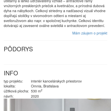
utilitárny a ľahko udržiavateľný vzhľad – antracitové rámy
vnútorných presklených priečok a kvetináčov, a prírodná dubová
dyha na nábytkoch. Celkový striedmy a nadčasový vizuál vhodne
dopĺňajú stoličky v sivomodrom odtieni a miestami aj
svetloružovom ako napr. v spoločnej kuchynke. Celkovú identitu
dotvárajú aj zavesené oválne svietidlá v antracitovom prevedení.
Mám záujem o projekt
PÔDORYS
INFO
typ projektu:
interiér kancelárskych priestorov
lokalita:
Omnia, Bratislava
2
úžitková plocha:
530 m
návrh:
2020