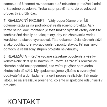
samostatné Územné rozhodnutie a až následne je možné žiadať
o Stavebné povolenie. Treba sa pripraviť na to, že povoľovací
proces trvá určitý čas.
7. REALIZAČNÝ PROJEKT – Vždy odporúčame prehĺbiť
dokumentáciu až na podrobnosť realizačného projektu. Až v
tomto stupni dokumentácie je totiž možné vyriešiť všetky dôležité
konštrukčné detaily do takej miery, aby ich zhotovitelia vedeli
korektne na stavbe vypracovať. Táto dokumentácia zároveň slúži
aj ako podklad pre vypracovanie rozpočtu stavby. Pri pasívnych
domoch je realizačný stupeň projektu nevyhnutný.
8. REALIZÁCIA – Keď je vydané stavebné povolenie a všetky
konštrukčné detaily sú navrhnuté, môže sa začať s realizáciou.
Netreba snáď ani pripomínať, ako veľmi je výber správneho
zhotoviteľa dôležitý. My spolupracujeme výlučne s overenými
dodávateľmi a dohliadame na celý proces realizácie. Tak máte
istotu, že sa zrealizuje presne to, čo sme si spoločne odsúhlasili v
projekte.
KONTAKT