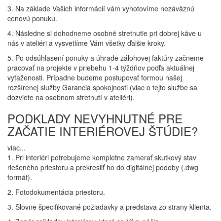
3. Na základe Vašich informácií vám vyhotovíme nezáväznú
cenovú ponuku.
4. Následne si dohodneme osobné stretnutie pri dobrej káve u
nás v ateliéri a vysvetlíme Vám všetky ďalšie kroky.
5. Po odsúhlasení ponuky a úhrade zálohovej faktúry začneme
pracovať na projekte v priebehu 1-4 týždňov podľa aktuálnej
vyťaženosti. Prípadne budeme postupovať formou našej
rozšírenej služby Garancia spokojnosti (viac o tejto službe sa
dozviete na osobnom stretnutí v ateliéri).
PODKLADY NEVYHNUTNÉ PRE
ZAČATIE INTERIÉROVEJ ŠTÚDIE?
viac...
1. Pri interiéri potrebujeme kompletne zamerať skutkový stav
riešeného priestoru a prekresliť ho do digitálnej podoby (.dwg
formát).
2. Fotodokumentácia priestoru.
3. Slovne špecifikované požiadavky a predstava zo strany klienta.