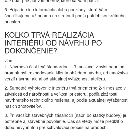
4. Zopár príkladov interiérov, ktoré sa Vám páčia.
5. Prípadne iné informácie alebo podklady, ktoré Vám
špecifikujeme už priamo na stretnutí podľa potrieb konkrétneho
priestoru.
KOĽKO TRVÁ REALIZÁCIA
INTERIÉRU OD NÁVRHU PO
DOKONČENIE?
viac...
1. Návrhová časť trvá štandardne 1-3 mesiace. Závisí napr. od
promptnosti rozhodovania klienta ohľadom návrhu, od množstva
verzií návrhu, ale aj od aktuálnej vyťaženosti ateliéru.
2. Samotné vyhotovenie interiéru trvá priemerne 2-4 mesiace v
závislosti od náročnosti a veľkosti priestoru, podľa zložitosti
navrhnutého technického riešenia, aj podľa aktuálnej vyťaženosti
našich zhotoviteľov.
3. Pri väčších stavebných zásahoch (napr. do statiky budovy) je
potrebné aj stavebné povolenie. Čas sa vtedy môže predĺžiť o
dobu nevyhnutnú pre schvaľovací proces na úradoch.