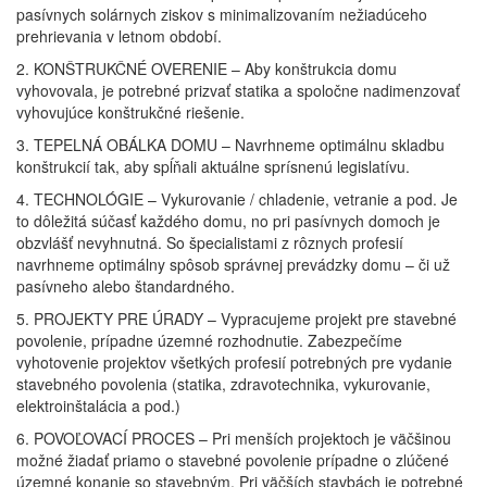
pasívnych solárnych ziskov s minimalizovaním nežiadúceho
prehrievania v letnom období.
2. KONŠTRUKČNÉ OVERENIE – Aby konštrukcia domu
vyhovovala, je potrebné prizvať statika a spoločne nadimenzovať
vyhovujúce konštrukčné riešenie.
3. TEPELNÁ OBÁLKA DOMU – Navrhneme optimálnu skladbu
konštrukcií tak, aby spĺňali aktuálne sprísnenú legislatívu.
4. TECHNOLÓGIE – Vykurovanie / chladenie, vetranie a pod. Je
to dôležitá súčasť každého domu, no pri pasívnych domoch je
obzvlášť nevyhnutná. So špecialistami z rôznych profesií
navrhneme optimálny spôsob správnej prevádzky domu – či už
pasívneho alebo štandardného.
5. PROJEKTY PRE ÚRADY – Vypracujeme projekt pre stavebné
povolenie, prípadne územné rozhodnutie. Zabezpečíme
vyhotovenie projektov všetkých profesií potrebných pre vydanie
stavebného povolenia (statika, zdravotechnika, vykurovanie,
elektroinštalácia a pod.)
6. POVOĽOVACÍ PROCES – Pri menších projektoch je väčšinou
možné žiadať priamo o stavebné povolenie prípadne o zlúčené
územné konanie so stavebným. Pri väčších stavbách je potrebné