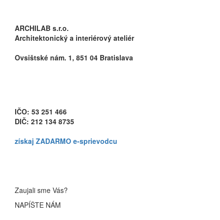
ARCHILAB s.r.o.
Architektonický a interiérový ateliér
Ovsištské nám. 1, 851 04 Bratislava
info@archilab.sk
+421 907 843 986
IČO: 53 251 466
DIČ: 212 134 8735
získaj
ZADARMO
e-sprievodcu
Zaujali sme Vás?
NAPÍŠTE NÁM