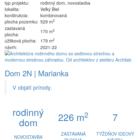
typ projektu:
rodinný dom, novostavba
lokalita:
Veľký Biel
konštrukcia:
kombinovaná
2
plocha pozemku:
529 m
zastavaná
2
170 m
plocha:
2
úžitková plocha:
179 m
návrh:
2021-22
Dom 2N | Marianka
V objatí prírody.
rodinný
2
226 m
7
dom
ZASTAVANÁ
TÝŽDŇOV IDEOVÝ
NOVOSTAVBA