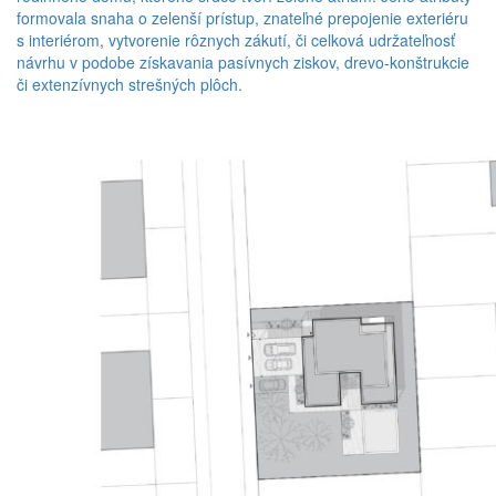
formovala snaha o zelenší prístup, znateľné prepojenie exteriéru
s interiérom, vytvorenie rôznych zákutí, či celková udržateľnosť
návrhu v podobe získavania pasívnych ziskov, drevo-konštrukcie
či extenzívnych strešných plôch.