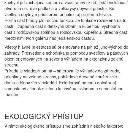
kuchyni prislúchajúca komora a všestranný sklad, jedálenská časť
otvorená cez dve podlažia a veľkorysý obývací priestor. Ku
všetkým obytným priestorom prináleží aj príjemná terasa.
Horná časť hmoty plní nočnú funkciu. Je funkčne rozdelená na tri
časti – západná časť s detskými izbami a kúpeľňou, východná
časť s rodičovskou spálňou a rodičovskou kúpeľňou. Stredná časť
medzi nimi tvorí galériu nad jedálenskou časťou.
Všetky hlavné miestnosti sú orientované na juh až juho-východ do
záhrady. Presvetlenie schodiska je pomocou svetlíkov a pásových
okien orientovaných na sever s výhľadom na extenzívnu zelenú
strechu.
Príroda je všadeprítomná – smerovanie výhľadov do záhrady,
priehľady na zelené strechy, pohľadové drevené konštrukcie
domu a biobazén v exteriéri. Exteriérovú pohodu dotvára aj
samostatný altánok s letnou kuchyňou, skladom a samostatnou
toaletou.
EKOLOGICKÝ PRÍSTUP
V rámci ekologického prístupu sme zohľadnili niekoľko faktorov: