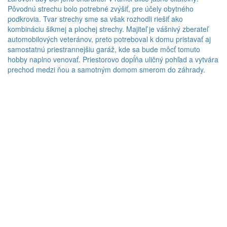
Pôvodnú strechu bolo potrebné zvýšiť, pre účely obytného
podkrovia. Tvar strechy sme sa však rozhodli riešiť ako
kombináciu šikmej a plochej strechy. Majiteľ je vášnivý zberateľ
automobilových veteránov, preto potreboval k domu pristavať aj
samostatnú priestrannejšiu garáž, kde sa bude môcť tomuto
hobby naplno venovať. Priestorovo dopĺňa uličný pohľad a vytvára
prechod medzi ňou a samotným domom smerom do záhrady.