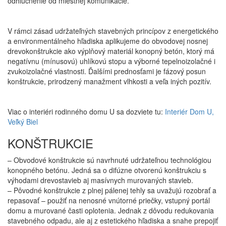
odhlučnenie od miestnej komunikácie.
V rámci zásad udržateľných stavebných princípov z energetického
a environmentálneho hľadiska aplikujeme do obvodovej nosnej
drevokonštrukcie ako výplňový materiál konopný betón, ktorý má
negatívnu (mínusovú) uhlíkovú stopu a výborné tepelnoizolačné i
zvukoizolačné vlastnosti. Ďalšími prednosťami je fázový posun
konštrukcie, prirodzený manažment vlhkosti a veľa iných pozitív.
Viac o interiéri rodinného domu U sa dozviete tu:
Interiér Dom U,
Veľký Biel
KONŠTRUKCIE
– Obvodové konštrukcie sú navrhnuté udržateľnou technológiou
konopného betónu. Jedná sa o difúzne otvorenú konštrukciu s
výhodami drevostavieb aj masívnych murovaných stavieb.
– Pôvodné konštrukcie z plnej pálenej tehly sa uvažujú rozobrať a
repasovať – použiť na nenosné vnútorné priečky, vstupný portál
domu a murované časti oplotenia. Jednak z dôvodu redukovania
stavebného odpadu, ale aj z estetického hľadiska a snahe prepojiť