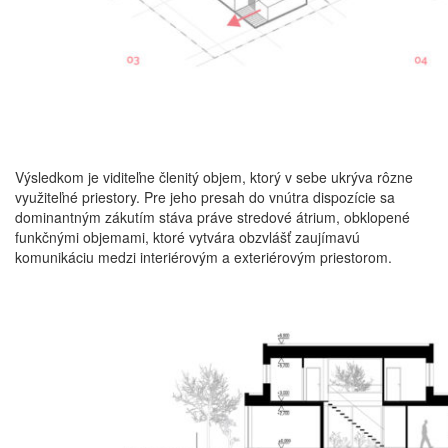
Výsledkom je viditeľne členitý objem, ktorý v sebe ukrýva rôzne
využiteľné priestory. Pre jeho presah do vnútra dispozície sa
dominantným zákutím stáva práve stredové átrium, obklopené
funkčnými objemami, ktoré vytvára obzvlášť zaujímavú
komunikáciu medzi interiérovým a exteriérovým priestorom.