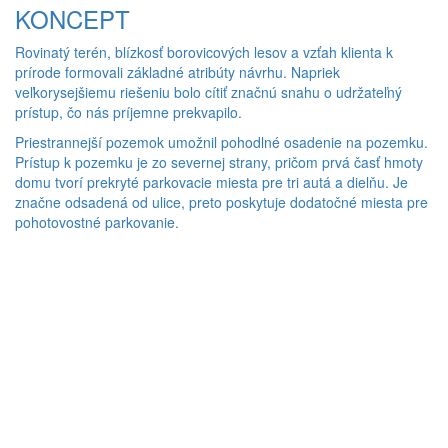
KONCEPT
Rovinatý terén, blízkosť borovicových lesov a vzťah klienta k
prírode formovali základné atribúty návrhu. Napriek
veľkorysejšiemu riešeniu bolo cítiť značnú snahu o udržateľný
prístup, čo nás príjemne prekvapilo.
Priestrannejší pozemok umožnil pohodlné osadenie na pozemku.
Prístup k pozemku je zo severnej strany, pričom prvá časť hmoty
domu tvorí prekryté parkovacie miesta pre tri autá a dielňu. Je
značne odsadená od ulice, preto poskytuje dodatočné miesta pre
pohotovostné parkovanie.