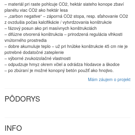
– materiál pri raste pohlcuje CO2, hektár siateho konope zbaví
planétu viac CO2 ako hektár lesa
– „carbon negative“ – záporná CO2 stopa, resp. sťahovanie CO2
z ovzdušia počas kalcifikácie / vytvrdzovania konštrukcie
– fázový posun ako pri masívnych konštrukciách
– difúzne otvorená konštrukcia – prirodzená regulácia vlhkosti
vnútorného prostredia
– dobre akumuluje teplo – už pri hrúbke konštrukcie 45 cm nie je
potrebné dodatočné zateplenie
– výborné zvukoizolačné vlastnosti
– odpudzuje hmyz okrem včiel a odrádza hlodavce a škodce
– po zbúraní je možné konopný betón použiť ako hnojivo.
Mám záujem o projekt
PÔDORYS
INFO