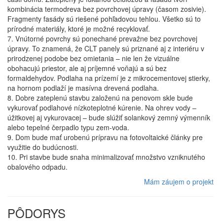
kombinácia termodreva bez povrchovej úpravy (časom zosivie).
Fragmenty fasády sú riešené pohľadovou tehlou. Všetko sú to
prírodné materiály, ktoré je možné recyklovať.
7. Vnútorné povrchy sú ponechané prevažne bez povrchovej
úpravy. To znamená, že CLT panely sú priznané aj z interiéru v
prirodzenej podobe bez omietania – nie len že vizuálne
obohacujú priestor, ale aj príjemné voňajú a sú bez
formaldehydov. Podlaha na prízemí je z mikrocementovej stierky,
na hornom podlaží je masívna drevená podlaha.
8. Dobre zateplenú stavbu založenú na penovom skle bude
vykurovať podlahové nízkoteplotné kúrenie. Na ohrev vody –
úžitkovej aj vykurovacej – bude slúžiť solankový zemný výmenník
alebo tepelné čerpadlo typu zem-voda.
9. Dom bude mať urobenú prípravu na fotovoltaické články pre
využitie do budúcnosti.
10. Pri stavbe bude snaha minimalizovať množstvo vzniknutého
obalového odpadu.
Mám záujem o projekt
PÔDORYS