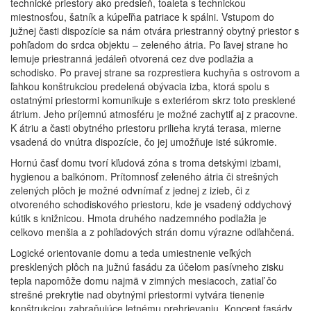
technické priestory ako predsieň, toaleta s technickou
miestnosťou, šatník a kúpeľňa patriace k spálni. Vstupom do
južnej časti dispozície sa nám otvára priestranný obytný priestor s
pohľadom do srdca objektu – zeleného átria. Po ľavej strane ho
lemuje priestranná jedáleň otvorená cez dve podlažia a
schodisko. Po pravej strane sa rozprestiera kuchyňa s ostrovom a
ľahkou konštrukciou predelená obývacia izba, ktorá spolu s
ostatnými priestormi komunikuje s exteriérom skrz toto presklené
átrium. Jeho príjemnú atmosféru je možné zachytiť aj z pracovne.
K átriu a časti obytného priestoru prilieha krytá terasa, mierne
vsadená do vnútra dispozície, čo jej umožňuje isté súkromie.
Hornú časť domu tvorí kľudová zóna s troma detskými izbami,
hygienou a balkónom. Prítomnosť zeleného átria či strešných
zelených plôch je možné odvnímať z jednej z izieb, či z
otvoreného schodiskového priestoru, kde je vsadený oddychový
kútik s knižnicou. Hmota druhého nadzemného podlažia je
celkovo menšia a z pohľadových strán domu výrazne odľahčená.
Logické orientovanie domu a teda umiestnenie veľkých
presklených plôch na južnú fasádu za účelom pasívneho zisku
tepla napomôže domu najmä v zimných mesiacoch, zatiaľ čo
strešné prekrytie nad obytnými priestormi vytvára tienenie
konštrukciou zabraňujúce letnému prehrievaniu. Koncept fasády