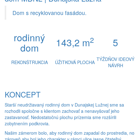
Dom s recyklovanou fasádou.
rodinný
2
143,2 m
5
dom
TÝŽDŇOV IDEOVÝ
REKONŠTRUKCIA
ÚŽITKOVÁ PLOCHA
NÁVRH
KONCEPT
Starší neudržiavaný rodinný dom v Dunajskej Lužnej sme sa
rozhodli spoločne s klientom zachovať a nenavyšovať jeho
zastavanosť. Nedostatočnú plochu prízemia sme rozšírili
zobytnením podkrovia.
Našim zámerom bolo, aby rodinný dom zapadal do prostredia, no
zároveň aby bol jeho charakter v rámci ulice jasne čitateľný.