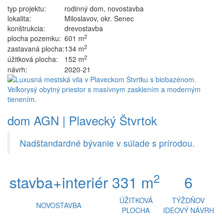
typ projektu:
rodinný dom, novostavba
lokalita:
Miloslavov, okr. Senec
konštrukcia:
drevostavba
2
plocha pozemku:
601 m
2
zastavaná plocha:
134 m
2
úžitková plocha:
152 m
návrh:
2020-21
dom AGN | Plavecký Štvrtok
Nadštandardné bývanie v súlade s prírodou.
2
stavba+interiér
331 m
6
ÚŽITKOVÁ
TÝŽDŇOV
NOVOSTAVBA
PLOCHA
IDEOVÝ NÁVRH