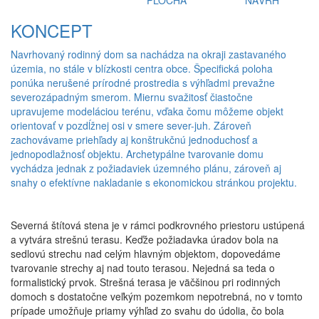
PLOCHA
NÁVRH
KONCEPT
Navrhovaný rodinný dom sa nachádza na okraji zastavaného
územia, no stále v blízkosti centra obce. Špecifická poloha
ponúka nerušené prírodné prostredia s výhľadmi prevažne
severozápadným smerom. Miernu svažitosť čiastočne
upravujeme modeláciou terénu, vďaka čomu môžeme objekt
orientovať v pozdĺžnej osi v smere sever-juh. Zároveň
zachovávame priehľady aj konštrukčnú jednoduchosť a
jednopodlažnosť objektu. Archetypálne tvarovanie domu
vychádza jednak z požiadaviek územného plánu, zároveň aj
snahy o efektívne nakladanie s ekonomickou stránkou projektu.
Severná štítová stena je v rámci podkrovného priestoru ustúpená
a vytvára strešnú terasu. Keďže požiadavka úradov bola na
sedlovú strechu nad celým hlavným objektom, dopovedáme
tvarovanie strechy aj nad touto terasou. Nejedná sa teda o
formalistický prvok. Strešná terasa je väčšinou pri rodinných
domoch s dostatočne veľkým pozemkom nepotrebná, no v tomto
prípade umožňuje priamy výhľad zo svahu do údolia, čo bola