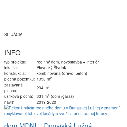
SITUÁCIA
INFO
typ projektu:
rodinný dom, novostavba + interiér
lokalita:
Plavecký Štvrtok
konštrukcia:
kombinovaná (drevo, betón)
2
plocha pozemku:
1350 m
zastavaná
2
294 m
plocha:
2
úžitková plocha:
331 m
(dom+garáž)
návrh:
2019-2020
dom MDNL | Dunajská Lužná