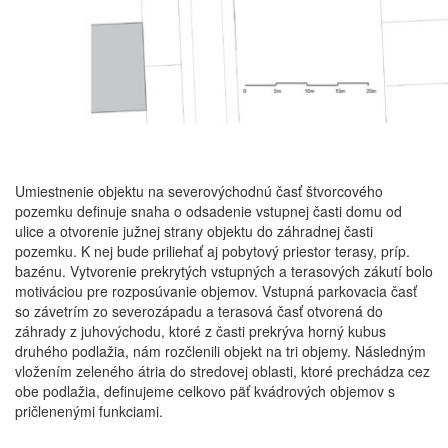
Umiestnenie objektu na severovýchodnú časť štvorcového
pozemku definuje snaha o odsadenie vstupnej časti domu od
ulice a otvorenie južnej strany objektu do záhradnej časti
pozemku. K nej bude priliehať aj pobytový priestor terasy, príp.
bazénu. Vytvorenie prekrytých vstupných a terasových zákutí bolo
motiváciou pre rozposúvanie objemov. Vstupná parkovacia časť
so závetrím zo severozápadu a terasová časť otvorená do
záhrady z juhovýchodu, ktoré z časti prekrýva horný kubus
druhého podlažia, nám rozčlenili objekt na tri objemy. Následným
vložením zeleného átria do stredovej oblasti, ktoré prechádza cez
obe podlažia, definujeme celkovo päť kvádrových objemov s
pričlenenými funkciami.