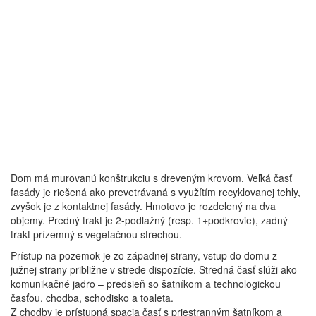
Dom má murovanú konštrukciu s dreveným krovom. Veľká časť
fasády je riešená ako prevetrávaná s využítím recyklovanej tehly,
zvyšok je z kontaktnej fasády. Hmotovo je rozdelený na dva
objemy. Predný trakt je 2-podlažný (resp. 1+podkrovie), zadný
trakt prízemný s vegetačnou strechou.
Prístup na pozemok je zo západnej strany, vstup do domu z
južnej strany približne v strede dispozície. Stredná časť slúži ako
komunikačné jadro – predsieň so šatníkom a technologickou
časťou, chodba, schodisko a toaleta.
Z chodby je prístupná spacia časť s priestranným šatníkom a