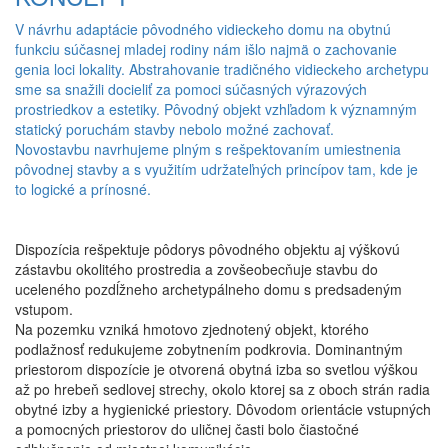
V návrhu adaptácie pôvodného vidieckeho domu na obytnú
funkciu súčasnej mladej rodiny nám išlo najmä o zachovanie
genia loci lokality. Abstrahovanie tradičného vidieckeho archetypu
sme sa snažili docieliť za pomoci súčasných výrazových
prostriedkov a estetiky. Pôvodný objekt vzhľadom k významným
statický poruchám stavby nebolo možné zachovať.
Novostavbu navrhujeme plným s rešpektovaním umiestnenia
pôvodnej stavby a s využitím udržateľných princípov tam, kde je
to logické a prínosné.
Dispozícia rešpektuje pôdorys pôvodného objektu aj výškovú
zástavbu okolitého prostredia a zovšeobecňuje stavbu do
uceleného pozdĺžneho archetypálneho domu s predsadeným
vstupom.
Na pozemku vzniká hmotovo zjednotený objekt, ktorého
podlažnosť redukujeme zobytnením podkrovia. Dominantným
priestorom dispozície je otvorená obytná izba so svetlou výškou
až po hrebeň sedlovej strechy, okolo ktorej sa z oboch strán radia
obytné izby a hygienické priestory. Dôvodom orientácie vstupných
a pomocných priestorov do uličnej časti bolo čiastočné