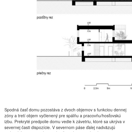
Spodná časť domu pozostáva z dvoch objemov s funkciou dennej
zóny a tretí objem vyčlenený pre spálňu a pracovňu/hosťovskú
izbu. Prekryté predpolie domu vedie k závetriu, ktoré sa ukrýva v
severnej časti dispozície. V severnom páse ďalej nadväzujú