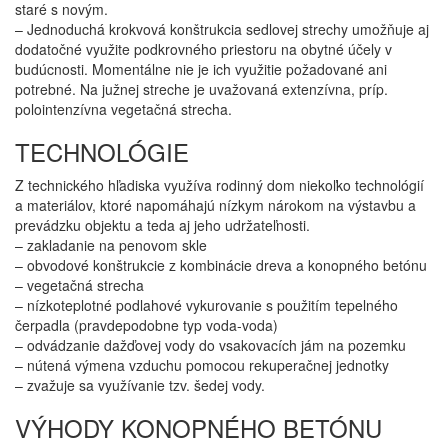
staré s novým.
– Jednoduchá krokvová konštrukcia sedlovej strechy umožňuje aj
dodatočné využite podkrovného priestoru na obytné účely v
budúcnosti. Momentálne nie je ich využitie požadované ani
potrebné. Na južnej streche je uvažovaná extenzívna, príp.
polointenzívna vegetačná strecha.
TECHNOLÓGIE
Z technického hľadiska využíva rodinný dom niekoľko technológií
a materiálov, ktoré napomáhajú nízkym nárokom na výstavbu a
prevádzku objektu a teda aj jeho udržateľnosti.
– zakladanie na penovom skle
– obvodové konštrukcie z kombinácie dreva a konopného betónu
– vegetačná strecha
– nízkoteplotné podlahové vykurovanie s použitím tepelného
čerpadla (pravdepodobne typ voda-voda)
– odvádzanie dažďovej vody do vsakovacích jám na pozemku
– nútená výmena vzduchu pomocou rekuperačnej jednotky
– zvažuje sa využívanie tzv. šedej vody.
VÝHODY KONOPNÉHO BETÓNU