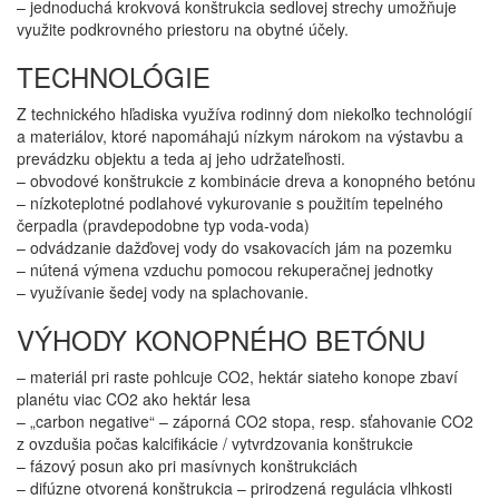
– jednoduchá krokvová konštrukcia sedlovej strechy umožňuje
využite podkrovného priestoru na obytné účely.
TECHNOLÓGIE
Z technického hľadiska využíva rodinný dom niekoľko technológií
a materiálov, ktoré napomáhajú nízkym nárokom na výstavbu a
prevádzku objektu a teda aj jeho udržateľnosti.
– obvodové konštrukcie z kombinácie dreva a konopného betónu
– nízkoteplotné podlahové vykurovanie s použitím tepelného
čerpadla (pravdepodobne typ voda-voda)
– odvádzanie dažďovej vody do vsakovacích jám na pozemku
– nútená výmena vzduchu pomocou rekuperačnej jednotky
– využívanie šedej vody na splachovanie.
VÝHODY KONOPNÉHO BETÓNU
– materiál pri raste pohlcuje CO2, hektár siateho konope zbaví
planétu viac CO2 ako hektár lesa
– „carbon negative“ – záporná CO2 stopa, resp. sťahovanie CO2
z ovzdušia počas kalcifikácie / vytvrdzovania konštrukcie
– fázový posun ako pri masívnych konštrukciách
– difúzne otvorená konštrukcia – prirodzená regulácia vlhkosti