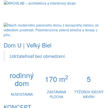
Toggl
naviga
Dom U | Veľký Biel
Udržateľnosť bez obmedzení.
rodinný
2
170 m
5
dom
ZASTAVANÁ
TÝŽDŇOV IDEOVÝ
NOVOSTAVBA
PLOCHA
NÁVRH
KONCEPT