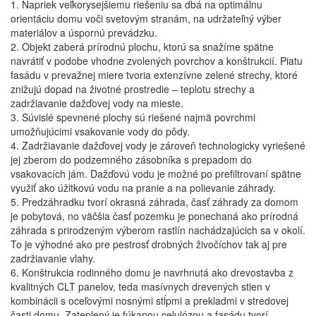
1. Napriek veľkorysejšiemu riešeniu sa dbá na optimálnu
orientáciu domu voči svetovým stranám, na udržateľný výber
materiálov a úspornú prevádzku.
2. Objekt zaberá prírodnú plochu, ktorú sa snažíme spätne
navrátiť v podobe vhodne zvolených povrchov a konštrukcií. Piatu
fasádu v prevažnej miere tvoria extenzívne zelené strechy, ktoré
znižujú dopad na životné prostredie – teplotu strechy a
zadržiavanie dažďovej vody na mieste.
3. Súvislé spevnené plochy sú riešené najmä povrchmi
umožňujúcimi vsakovanie vody do pôdy.
4. Zadržiavanie dažďovej vody je zároveň technologicky vyriešené
jej zberom do podzemného zásobníka s prepadom do
vsakovacích jám. Dažďovú vodu je možné po prefiltrovaní spätne
využiť ako úžitkovú vodu na pranie a na polievanie záhrady.
5. Predzáhradku tvorí okrasná záhrada, časť záhrady za domom
je pobytová, no väčšia časť pozemku je ponechaná ako prírodná
záhrada s prirodzeným výberom rastlín nachádzajúcich sa v okolí.
To je výhodné ako pre pestrosť drobných živočíchov tak aj pre
zadržiavanie vlahy.
6. Konštrukcia rodinného domu je navrhnutá ako drevostavba z
kvalitných CLT panelov, teda masívnych drevených stien v
kombinácii s oceľovými nosnými stĺpmi a prekladmi v stredovej
časti domu. Zateplený je fúkanou celulózou a fasádu tvorí