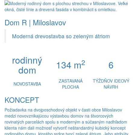
Dom R | Miloslavov
Moderná drevostavba so zeleným átriom
rodinný
2
134 m
6
dom
ZASTAVANÁ
TÝŽDŇOV IDEOVÝ
NOVOSTAVBA
PLOCHA
NÁVRH
KONCEPT
Požiadavka na dvojposchodový objekt v časti obce Miloslavov
medzi novovznikajúcou výstavbou domov na štvorcových
rovinatých parcelách spolu s moderným a súčasným nadhľadom
klienta nám dali možnosť vytvoriť neštandardný kubický koncept
rodinného domu, ktorého srdce tvorí zelené átrium. Jeho atribúty