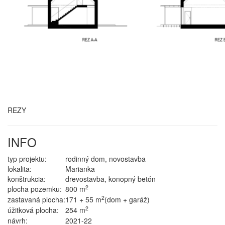
REZY
INFO
typ projektu:
rodinný dom, novostavba
lokalita:
Marianka
konštrukcia:
drevostavba, konopný betón
2
plocha pozemku:
800 m
2
zastavaná plocha:
171 + 55 m
(dom + garáž)
2
úžitková plocha:
254 m
návrh:
2021-22