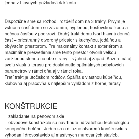
jedna z hlavných požiadaviek klienta.
Dispozične sme sa rozhodli rozdeliť dom na 3 trakty. Prvým je
vstupná časť domu so zázemím, hygienou, hosťovskou izbou a
nočnou časťou v podkroví. Druhý trakt domu tvorí hlavná denná
časť – priestranný otvorený priestor s kuchyňou, jedálňou a
obývacím priestorom. Pre maximálny kontakt s exteriérom a
maximálne presvetlenie sme tento priestor otvorili veľkou
zasklenou stenou na obe strany – východ aj západ. Každá má aj
svoju vlastnú terasu pre dosiahnutie optimálnych pobytových
parametrov v rámci dňa aj v rámci roka.
Tretí trakt je útočiskom rodičov. Spálňa s vlastnou kúpeľňou,
kľubovňa aj pracovňa s najlepším výhľadom z hornej terasy.
KONŠTRUKCIE
– zakladanie na penovom skle
– obvodové konštrukcie sú navrhnuté udržateľnou technológiou
konopného betónu. Jedná sa o difúzne otvorenú konštrukciu s
výhodami drevostavieb aj masívnych murovaných stavieb.