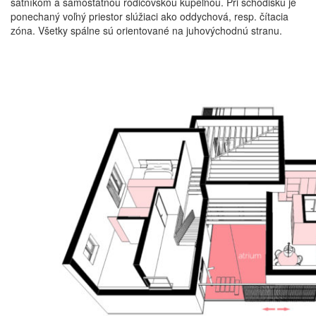
šatníkom a samostatnou rodičovskou kúpeľňou. Pri schodisku je
ponechaný voľný priestor slúžiaci ako oddychová, resp. čítacia
zóna. Všetky spálne sú orientované na juhovýchodnú stranu.