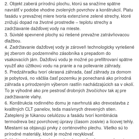
2. Objekt zaberá prírodnú plochu, ktorú sa snažíme spätne
navrátiť v podobe vhodne zvolených povrchov a konštrukcií. Piatu
fasádu v prevažnej miere tvoria extenzívne zelené strechy, ktoré
znižujú dopad na životné prostredie – teplotu strechy a
zadržiavanie dažďovej vody na mieste.
3. Súvislé spevnené plochy sú riešené prevažne zatrávňovacou
dlažbou.
4. Zadržiavanie dažďovej vody je zároveň technologicky vyriešené
jej zberom do podzemného zásobníka s prepadom do
vsakovacích jám. Dažďovú vodu je možné po prefiltrovaní spätne
využiť ako úžitkovú vodu na pranie a na polievanie záhrady.
5. Predzáhradku tvorí okrasná záhrada, časť záhrady za domom
je pobytová, no väčšia časť pozemku je ponechaná ako prírodná
záhrada s prirodzeným výberom rastlín nachádzajúcich sa v okolí.
To je výhodné ako pre pestrosť drobných živočíchov tak aj pre
zadržiavanie vlahy.
6. Konštrukcia rodinného domu je navrhnutá ako drevostavba z
kvalitných CLT panelov, teda masívnych drevených stien.
Zateplený je fúkanou celulózou a fasádu tvorí kombinácia
termodreva bez povrchovej úpravy (časom zosivie) a lícovej tehly.
Miestami sa objavujú prvky z corténového plechu. Všetko sú to
prírodné materiály, ktoré je možné recyklovať.