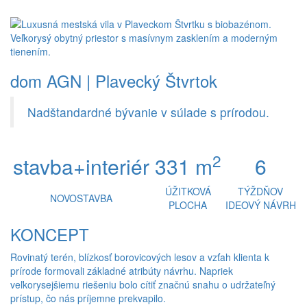
naviga
dom AGN | Plavecký Štvrtok
Nadštandardné bývanie v súlade s prírodou.
2
stavba+interiér
331 m
6
ÚŽITKOVÁ
TÝŽDŇOV
NOVOSTAVBA
PLOCHA
IDEOVÝ NÁVRH
KONCEPT
Rovinatý terén, blízkosť borovicových lesov a vzťah klienta k
prírode formovali základné atribúty návrhu. Napriek
veľkorysejšiemu riešeniu bolo cítiť značnú snahu o udržateľný
prístup, čo nás príjemne prekvapilo.