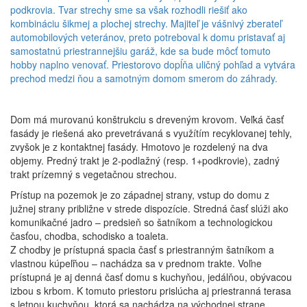
podkrovia. Tvar strechy sme sa však rozhodli riešiť ako
kombináciu šikmej a plochej strechy. Majiteľ je vášnivý zberateľ
automobilových veteránov, preto potreboval k domu pristavať aj
samostatnú priestrannejšiu garáž, kde sa bude môcť tomuto
hobby naplno venovať. Priestorovo dopĺňa uličný pohľad a vytvára
prechod medzi ňou a samotným domom smerom do záhrady.
Dom má murovanú konštrukciu s dreveným krovom. Veľká časť
fasády je riešená ako prevetrávaná s využítím recyklovanej tehly,
zvyšok je z kontaktnej fasády. Hmotovo je rozdelený na dva
objemy. Predný trakt je 2-podlažný (resp. 1+podkrovie), zadný
trakt prízemný s vegetačnou strechou.
Prístup na pozemok je zo západnej strany, vstup do domu z
južnej strany približne v strede dispozície. Stredná časť slúži ako
komunikačné jadro – predsieň so šatníkom a technologickou
časťou, chodba, schodisko a toaleta.
Z chodby je prístupná spacia časť s priestranným šatníkom a
vlastnou kúpeľňou – nachádza sa v prednom trakte. Voľne
prístupná je aj denná časť domu s kuchyňou, jedálňou, obývacou
izbou s krbom. K tomuto priestoru prislúcha aj priestranná terasa
s letnou kuchyňou, ktorá sa nachádza na východnej strane.