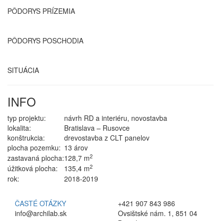
PÔDORYS PRÍZEMIA
PÔDORYS POSCHODIA
SITUÁCIA
INFO
typ projektu:
návrh RD a interiéru, novostavba
lokalita:
Bratislava – Rusovce
konštrukcia:
drevostavba z CLT panelov
plocha pozemku:
13 árov
2
zastavaná plocha:
128,7 m
2
úžitková plocha:
135,4 m
rok:
2018-2019
ČASTÉ OTÁZKY
+421 907 843 986
info@archilab.sk
Ovsištské nám. 1, 851 04