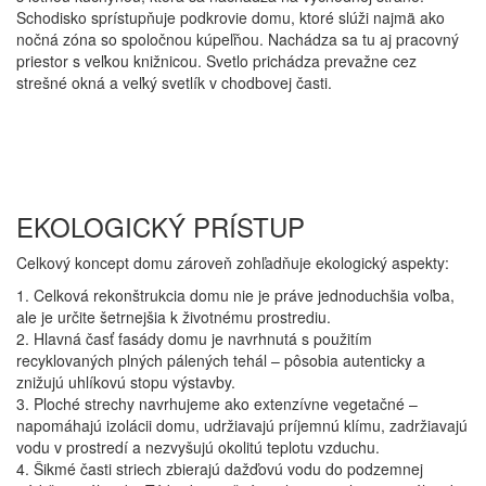
Schodisko sprístupňuje podkrovie domu, ktoré slúži najmä ako
nočná zóna so spoločnou kúpeľňou. Nachádza sa tu aj pracovný
priestor s veľkou knižnicou. Svetlo prichádza prevažne cez
strešné okná a veľký svetlík v chodbovej časti.
EKOLOGICKÝ PRÍSTUP
Celkový koncept domu zároveň zohľadňuje ekologický aspekty:
1. Celková rekonštrukcia domu nie je práve jednoduchšia voľba,
ale je určite šetrnejšia k životnému prostrediu.
2. Hlavná časť fasády domu je navrhnutá s použitím
recyklovaných plných pálených tehál – pôsobia autenticky a
znižujú uhlíkovú stopu výstavby.
3. Ploché strechy navrhujeme ako extenzívne vegetačné –
napomáhajú izolácii domu, udržiavajú príjemnú klímu, zadržiavajú
vodu v prostredí a nezvyšujú okolitú teplotu vzduchu.
4. Šikmé časti striech zbierajú dažďovú vodu do podzemnej