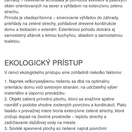
okien orientovaných na sever s výhľadom na extenzívnu zelenú
strechu.
Príroda je všadeprítomná – smerovanie výhľadov do záhrady,
priehľady na zelené strechy, pohľadové drevené konštrukcie
domu a biobazén v exteriéri. Exteriérovú pohodu dotvára aj
samostatný altánok s letnou kuchyňou, skladom a samostatnou
toaletou.
EKOLOGICKÝ PRÍSTUP
V rámci ekologického prístupu sme zohľadnili niekoľko faktorov:
1. Napriek veľkorysejšiemu riešeniu sa dbá na optimálnu
orientáciu domu voči svetovým stranám, na udržateľný výber
materiálov a úspornú prevádzku.
2. Objekt zaberá prírodnú plochu, ktorú sa snažíme spätne
navrátiť v podobe vhodne zvolených povrchov a konštrukcií. Piatu
fasádu v prevažnej miere tvoria extenzívne zelené strechy, ktoré
znižujú dopad na životné prostredie – teplotu strechy a
zadržiavanie dažďovej vody na mieste.
3. Súvislé spevnené plochy sú riešené najmä povrchmi