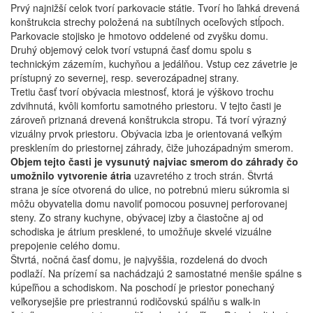
Prvý najnižší celok tvorí parkovacie státie. Tvorí ho ľahká drevená
konštrukcia strechy položená na subtílnych oceľových stĺpoch.
Parkovacie stojisko je hmotovo oddelené od zvyšku domu.
Druhý objemový celok tvorí vstupná časť domu spolu s
technickým zázemím, kuchyňou a jedálňou. Vstup cez závetrie je
prístupný zo severnej, resp. severozápadnej strany.
Tretiu časť tvorí obývacia miestnosť, ktorá je výškovo trochu
zdvihnutá, kvôli komfortu samotného priestoru. V tejto časti je
zároveň priznaná drevená konštrukcia stropu. Tá tvorí výrazný
vizuálny prvok priestoru. Obývacia izba je orientovaná veľkým
presklením do priestornej záhrady, čiže juhozápadným smerom.
Objem tejto časti je vysunutý najviac smerom do záhrady čo
umožnilo vytvorenie átria
uzavretého z troch strán. Štvrtá
strana je síce otvorená do ulice, no potrebnú mieru súkromia si
môžu obyvatelia domu navoliť pomocou posuvnej perforovanej
steny. Zo strany kuchyne, obývacej izby a čiastočne aj od
schodiska je átrium presklené, to umožňuje skvelé vizuálne
prepojenie celého domu.
Štvrtá, nočná časť domu, je najvyššia, rozdelená do dvoch
podlaží. Na prízemí sa nachádzajú 2 samostatné menšie spálne s
kúpeľňou a schodiskom. Na poschodí je priestor ponechaný
veľkorysejšie pre priestrannú rodičovskú spálňu s walk-in