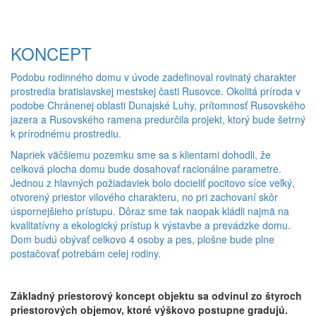
KONCEPT
Podobu rodinného domu v úvode zadefinoval rovinatý charakter
prostredia bratislavskej mestskej časti Rusovce. Okolitá príroda v
podobe Chránenej oblasti Dunajské Luhy, prítomnosť Rusovského
jazera a Rusovského ramena predurčila projekt, ktorý bude šetrný
k prírodnému prostrediu.
Napriek väčšiemu pozemku sme sa s klientami dohodli, že
celková plocha domu bude dosahovať racionálne parametre.
Jednou z hlavných požiadaviek bolo docieliť pocitovo síce veľký,
otvorený priestor vilového charakteru, no pri zachovaní skôr
úspornejšieho prístupu. Dôraz sme tak naopak kládli najmä na
kvalitatívny a ekologický prístup k výstavbe a prevádzke domu.
Dom budú obývať celkovo 4 osoby a pes, plošne bude plne
postačovať potrebám celej rodiny.
Základný priestorový koncept objektu sa odvinul zo štyroch
priestorových objemov, ktoré výškovo postupne gradujú.