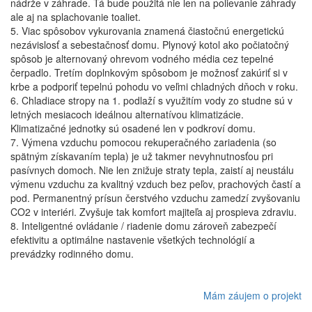
nádrže v záhrade. Tá bude použitá nie len na polievanie záhrady
ale aj na splachovanie toaliet.
5. Viac spôsobov vykurovania znamená čiastočnú energetickú
nezávislosť a sebestačnosť domu. Plynový kotol ako počiatočný
spôsob je alternovaný ohrevom vodného média cez tepelné
čerpadlo. Tretím doplnkovým spôsobom je možnosť zakúriť si v
krbe a podporiť tepelnú pohodu vo veľmi chladných dňoch v roku.
6. Chladiace stropy na 1. podlaží s využitím vody zo studne sú v
letných mesiacoch ideálnou alternatívou klimatizácie.
Klimatizačné jednotky sú osadené len v podkroví domu.
7. Výmena vzduchu pomocou rekuperačného zariadenia (so
spätným získavaním tepla) je už takmer nevyhnutnosťou pri
pasívnych domoch. Nie len znižuje straty tepla, zaistí aj neustálu
výmenu vzduchu za kvalitný vzduch bez peľov, prachových častí a
pod. Permanentný prísun čerstvého vzduchu zamedzí zvyšovaniu
CO2 v interiéri. Zvyšuje tak komfort majiteľa aj prospieva zdraviu.
8. Inteligentné ovládanie / riadenie domu zároveň zabezpečí
efektivitu a optimálne nastavenie všetkých technológií a
prevádzky rodinného domu.
Mám záujem o projekt