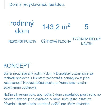
Dom s recyklovanou fasádou.
rodinný
2
143,2 m
5
dom
TÝŽDŇOV IDEOVÝ
REKONŠTRUKCIA
ÚŽITKOVÁ PLOCHA
NÁVRH
KONCEPT
Starší neudržiavaný rodinný dom v Dunajskej Lužnej sme sa
rozhodli spoločne s klientom zachovať a nenavyšovať jeho
zastavanosť. Nedostatočnú plochu prízemia sme rozšírili
zobytnením podkrovia.
Našim zámerom bolo, aby rodinný dom zapadal do prostredia, no
zároveň aby bol jeho charakter v rámci ulice jasne čitateľný.
Pôvodnú strechu bolo potrebné zvýšiť, pre účely obytného