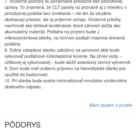
7. Vnútorné povrchy sú ponechané prevažne bez povrchovej
úpravy. To znamená, že CLT panely sú priznané aj z interiéru v
prirodzenej podobe bez omietania – nie len že vizuálne
obohacujú priestor, ale aj príjemné voňajú. Vnútorné priečky
navrhnuté ako tehlové konštrukcie, ktoré zároveň slúžia ako
akumulačný materiál. Podlaha na prízemí bude z
mikrocementovej stierky, na hornom podlaží masívna drevená
podlaha.
8. Dobre zateplenú stavbu založenú na penovom skle bude
vykurovať podlahové nízkoteplotné kúrenie. Na ohrev vody –
úžitkovej aj vykurovacej – bude slúžiť solankový zemný výmenník.
9. Dom bude mať urobenú prípravu na fotovoltaické články pre
využitie do budúcnosti.
10. Pri stavbe bude snaha minimalizovať množstvo vzniknutého
obalového odpadu.
Mám záujem o projekt
PÔDORYS