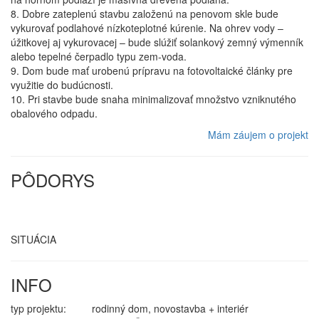
8. Dobre zateplenú stavbu založenú na penovom skle bude
vykurovať podlahové nízkoteplotné kúrenie. Na ohrev vody –
úžitkovej aj vykurovacej – bude slúžiť solankový zemný výmenník
alebo tepelné čerpadlo typu zem-voda.
9. Dom bude mať urobenú prípravu na fotovoltaické články pre
využitie do budúcnosti.
10. Pri stavbe bude snaha minimalizovať množstvo vzniknutého
obalového odpadu.
Mám záujem o projekt
PÔDORYS
SITUÁCIA
INFO
typ projektu:
rodinný dom, novostavba + interiér