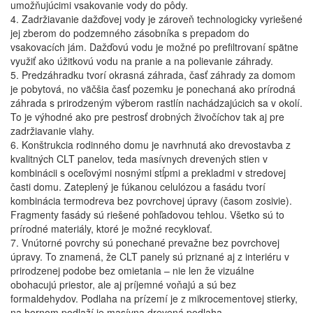
umožňujúcimi vsakovanie vody do pôdy.
4. Zadržiavanie dažďovej vody je zároveň technologicky vyriešené
jej zberom do podzemného zásobníka s prepadom do
vsakovacích jám. Dažďovú vodu je možné po prefiltrovaní spätne
využiť ako úžitkovú vodu na pranie a na polievanie záhrady.
5. Predzáhradku tvorí okrasná záhrada, časť záhrady za domom
je pobytová, no väčšia časť pozemku je ponechaná ako prírodná
záhrada s prirodzeným výberom rastlín nachádzajúcich sa v okolí.
To je výhodné ako pre pestrosť drobných živočíchov tak aj pre
zadržiavanie vlahy.
6. Konštrukcia rodinného domu je navrhnutá ako drevostavba z
kvalitných CLT panelov, teda masívnych drevených stien v
kombinácii s oceľovými nosnými stĺpmi a prekladmi v stredovej
časti domu. Zateplený je fúkanou celulózou a fasádu tvorí
kombinácia termodreva bez povrchovej úpravy (časom zosivie).
Fragmenty fasády sú riešené pohľadovou tehlou. Všetko sú to
prírodné materiály, ktoré je možné recyklovať.
7. Vnútorné povrchy sú ponechané prevažne bez povrchovej
úpravy. To znamená, že CLT panely sú priznané aj z interiéru v
prirodzenej podobe bez omietania – nie len že vizuálne
obohacujú priestor, ale aj príjemné voňajú a sú bez
formaldehydov. Podlaha na prízemí je z mikrocementovej stierky,
na hornom podlaží je masívna drevená podlaha.