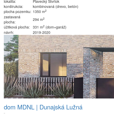
lokalita:
Plavecký Štvrtok
konštrukcia:
kombinovaná (drevo, betón)
2
plocha pozemku:
1350 m
zastavaná
2
294 m
plocha:
2
úžitková plocha:
331 m
(dom+garáž)
návrh:
2019-2020
dom MDNL | Dunajská Lužná