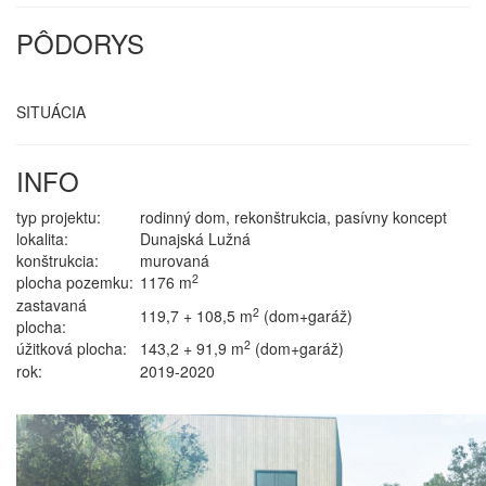
PÔDORYS
SITUÁCIA
INFO
typ projektu:
rodinný dom, rekonštrukcia, pasívny koncept
lokalita:
Dunajská Lužná
konštrukcia:
murovaná
2
plocha pozemku:
1176 m
zastavaná
2
119,7 + 108,5 m
(dom+garáž)
plocha:
2
úžitková plocha:
143,2 + 91,9 m
(dom+garáž)
rok:
2019-2020