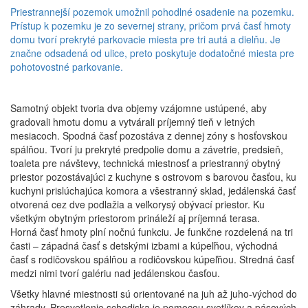
Priestrannejší pozemok umožnil pohodlné osadenie na pozemku.
Prístup k pozemku je zo severnej strany, pričom prvá časť hmoty
domu tvorí prekryté parkovacie miesta pre tri autá a dielňu. Je
značne odsadená od ulice, preto poskytuje dodatočné miesta pre
pohotovostné parkovanie.
Samotný objekt tvoria dva objemy vzájomne ustúpené, aby
gradovali hmotu domu a vytvárali príjemný tieň v letných
mesiacoch. Spodná časť pozostáva z dennej zóny s hosťovskou
spálňou. Tvorí ju prekryté predpolie domu a závetrie, predsieň,
toaleta pre návštevy, technická miestnosť a priestranný obytný
priestor pozostávajúci z kuchyne s ostrovom s barovou časťou, ku
kuchyni prislúchajúca komora a všestranný sklad, jedálenská časť
otvorená cez dve podlažia a veľkorysý obývací priestor. Ku
všetkým obytným priestorom prináleží aj príjemná terasa.
Horná časť hmoty plní nočnú funkciu. Je funkčne rozdelená na tri
časti – západná časť s detskými izbami a kúpeľňou, východná
časť s rodičovskou spálňou a rodičovskou kúpeľňou. Stredná časť
medzi nimi tvorí galériu nad jedálenskou časťou.
Všetky hlavné miestnosti sú orientované na juh až juho-východ do
záhrady. Presvetlenie schodiska je pomocou svetlíkov a pásových