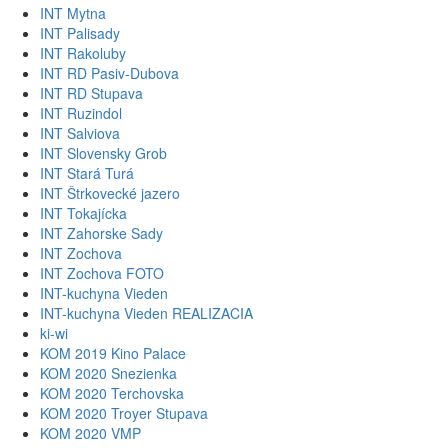
INT Mytna
INT Palisady
INT Rakoluby
INT RD Pasiv-Dubova
INT RD Stupava
INT Ruzindol
INT Salviova
INT Slovensky Grob
INT Stará Turá
INT Štrkovecké jazero
INT Tokajícka
INT Zahorske Sady
INT Zochova
INT Zochova FOTO
INT-kuchyna Vieden
INT-kuchyna Vieden REALIZACIA
ki-wi
KOM 2019 Kino Palace
KOM 2020 Snezienka
KOM 2020 Terchovska
KOM 2020 Troyer Stupava
KOM 2020 VMP