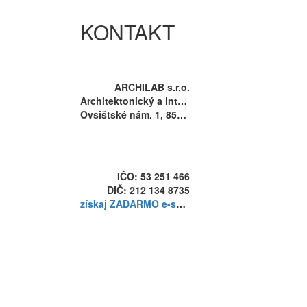
KONTAKT
ARCHILAB s.r.o.
Architektonický a interiérový ateliér
Ovsištské nám. 1, 851 04 Bratislava
info@archilab.sk
+421 907 843 986
IČO: 53 251 466
DIČ: 212 134 8735
získaj
ZADARMO
e-sprievodcu