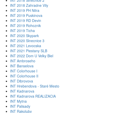
INT 2018 Slnecnice 2
INT 2018 Zahradne Vily
INT 2019 PH Nitra
INT 2019 Puskinova
INT 2019 RD Devin
INT 2019 Rohoznik
INT 2019 Ticha
INT 2020 Skypark
INT 2020 Slnecnice 3
INT 2021 Levocska
INT 2021 Piestany SLB
INT 2022 Dom U Velky Biel
INT Ambroseho
INT Banselova
INT Colorhouse I
INT Colorhouse II
INT Dibrovova
INT Hrebendova - Staré Mesto
INT Kadnarova
INT Kadnarova REALIZACIA
INT Mytna
INT Palisady
INT Rakoluby