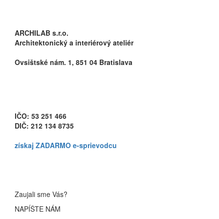
ARCHILAB s.r.o.
Architektonický a interiérový ateliér
Ovsištské nám. 1, 851 04 Bratislava
info@archilab.sk
+421 907 843 986
IČO: 53 251 466
DIČ: 212 134 8735
získaj
ZADARMO
e-sprievodcu
Zaujali sme Vás?
NAPÍŠTE NÁM