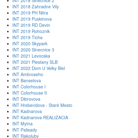
INT 2018 Slnecnice 2
INT 2018 Zahradne Vily
INT 2019 PH Nitra
INT 2019 Puskinova
INT 2019 RD Devin
INT 2019 Rohoznik
INT 2019 Ticha
INT 2020 Skypark
INT 2020 Slnecnice 3
INT 2021 Levocska
INT 2021 Piestany SLB
INT 2022 Dom U Velky Biel
INT Ambroseho
INT Banselova
INT Colorhouse I
INT Colorhouse II
INT Dibrovova
INT Hrebendova - Staré Mesto
INT Kadnarova
INT Kadnarova REALIZACIA
INT Mytna
INT Palisady
INT Rakoluby