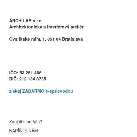
ARCHILAB s.r.o.
Architektonický a interiérový ateliér
Ovsištské nám. 1, 851 04 Bratislava
info@archilab.sk
+421 907 843 986
IČO: 53 251 466
DIČ: 212 134 8735
získaj
ZADARMO
e-sprievodcu
Zaujali sme Vás?
NAPÍŠTE NÁM