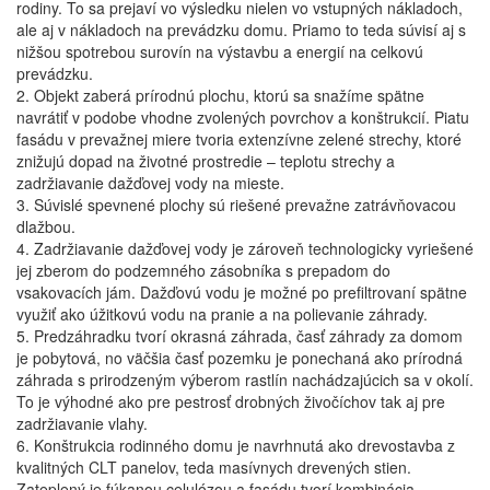
rodiny. To sa prejaví vo výsledku nielen vo vstupných nákladoch,
ale aj v nákladoch na prevádzku domu. Priamo to teda súvisí aj s
nižšou spotrebou surovín na výstavbu a energií na celkovú
prevádzku.
2. Objekt zaberá prírodnú plochu, ktorú sa snažíme spätne
navrátiť v podobe vhodne zvolených povrchov a konštrukcií. Piatu
fasádu v prevažnej miere tvoria extenzívne zelené strechy, ktoré
znižujú dopad na životné prostredie – teplotu strechy a
zadržiavanie dažďovej vody na mieste.
3. Súvislé spevnené plochy sú riešené prevažne zatrávňovacou
dlažbou.
4. Zadržiavanie dažďovej vody je zároveň technologicky vyriešené
jej zberom do podzemného zásobníka s prepadom do
vsakovacích jám. Dažďovú vodu je možné po prefiltrovaní spätne
využiť ako úžitkovú vodu na pranie a na polievanie záhrady.
5. Predzáhradku tvorí okrasná záhrada, časť záhrady za domom
je pobytová, no väčšia časť pozemku je ponechaná ako prírodná
záhrada s prirodzeným výberom rastlín nachádzajúcich sa v okolí.
To je výhodné ako pre pestrosť drobných živočíchov tak aj pre
zadržiavanie vlahy.
6. Konštrukcia rodinného domu je navrhnutá ako drevostavba z
kvalitných CLT panelov, teda masívnych drevených stien.
Zateplený je fúkanou celulózou a fasádu tvorí kombinácia