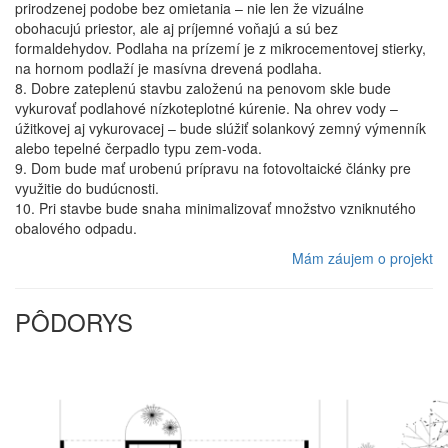
prirodzenej podobe bez omietania – nie len že vizuálne
obohacujú priestor, ale aj príjemné voňajú a sú bez
formaldehydov. Podlaha na prízemí je z mikrocementovej stierky,
na hornom podlaží je masívna drevená podlaha.
8. Dobre zateplenú stavbu založenú na penovom skle bude
vykurovať podlahové nízkoteplotné kúrenie. Na ohrev vody –
úžitkovej aj vykurovacej – bude slúžiť solankový zemný výmenník
alebo tepelné čerpadlo typu zem-voda.
9. Dom bude mať urobenú prípravu na fotovoltaické články pre
využitie do budúcnosti.
10. Pri stavbe bude snaha minimalizovať množstvo vzniknutého
obalového odpadu.
Mám záujem o projekt
PÔDORYS