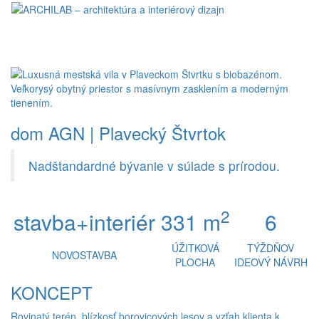
Toggl
naviga
dom AGN | Plavecký Štvrtok
Nadštandardné bývanie v súlade s prírodou.
2
stavba+interiér
331 m
6
ÚŽITKOVÁ
TÝŽDŇOV
NOVOSTAVBA
PLOCHA
IDEOVÝ NÁVRH
KONCEPT
Rovinatý terén, blízkosť borovicových lesov a vzťah klienta k