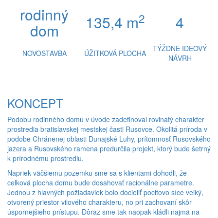
rodinný
2
135,4 m
4
dom
TÝŽDNE IDEOVÝ
NOVOSTAVBA
ÚŽITKOVÁ PLOCHA
NÁVRH
KONCEPT
Podobu rodinného domu v úvode zadefinoval rovinatý charakter
prostredia bratislavskej mestskej časti Rusovce. Okolitá príroda v
podobe Chránenej oblasti Dunajské Luhy, prítomnosť Rusovského
jazera a Rusovského ramena predurčila projekt, ktorý bude šetrný
k prírodnému prostrediu.
Napriek väčšiemu pozemku sme sa s klientami dohodli, že
celková plocha domu bude dosahovať racionálne parametre.
Jednou z hlavných požiadaviek bolo docieliť pocitovo síce veľký,
otvorený priestor vilového charakteru, no pri zachovaní skôr
úspornejšieho prístupu. Dôraz sme tak naopak kládli najmä na