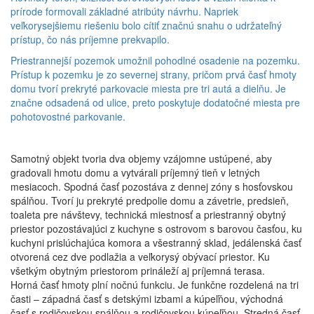
prírode formovali základné atribúty návrhu. Napriek
veľkorysejšiemu riešeniu bolo cítiť značnú snahu o udržateľný
prístup, čo nás príjemne prekvapilo.
Priestrannejší pozemok umožnil pohodlné osadenie na pozemku.
Prístup k pozemku je zo severnej strany, pričom prvá časť hmoty
domu tvorí prekryté parkovacie miesta pre tri autá a dielňu. Je
značne odsadená od ulice, preto poskytuje dodatočné miesta pre
pohotovostné parkovanie.
Samotný objekt tvoria dva objemy vzájomne ustúpené, aby
gradovali hmotu domu a vytvárali príjemný tieň v letných
mesiacoch. Spodná časť pozostáva z dennej zóny s hosťovskou
spálňou. Tvorí ju prekryté predpolie domu a závetrie, predsieň,
toaleta pre návštevy, technická miestnosť a priestranný obytný
priestor pozostávajúci z kuchyne s ostrovom s barovou časťou, ku
kuchyni prislúchajúca komora a všestranný sklad, jedálenská časť
otvorená cez dve podlažia a veľkorysý obývací priestor. Ku
všetkým obytným priestorom prináleží aj príjemná terasa.
Horná časť hmoty plní nočnú funkciu. Je funkčne rozdelená na tri
časti – západná časť s detskými izbami a kúpeľňou, východná
časť s rodičovskou spálňou a rodičovskou kúpeľňou. Stredná časť