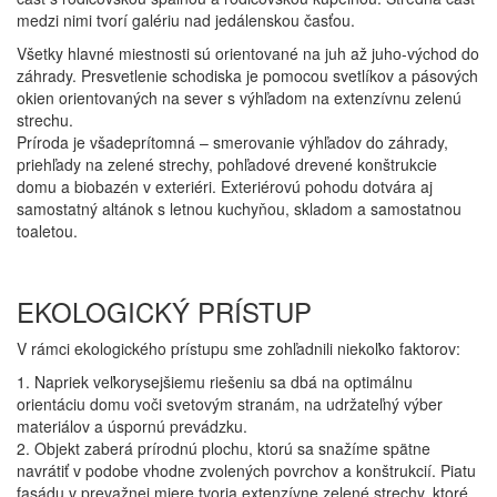
medzi nimi tvorí galériu nad jedálenskou časťou.
Všetky hlavné miestnosti sú orientované na juh až juho-východ do
záhrady. Presvetlenie schodiska je pomocou svetlíkov a pásových
okien orientovaných na sever s výhľadom na extenzívnu zelenú
strechu.
Príroda je všadeprítomná – smerovanie výhľadov do záhrady,
priehľady na zelené strechy, pohľadové drevené konštrukcie
domu a biobazén v exteriéri. Exteriérovú pohodu dotvára aj
samostatný altánok s letnou kuchyňou, skladom a samostatnou
toaletou.
EKOLOGICKÝ PRÍSTUP
V rámci ekologického prístupu sme zohľadnili niekoľko faktorov:
1. Napriek veľkorysejšiemu riešeniu sa dbá na optimálnu
orientáciu domu voči svetovým stranám, na udržateľný výber
materiálov a úspornú prevádzku.
2. Objekt zaberá prírodnú plochu, ktorú sa snažíme spätne
navrátiť v podobe vhodne zvolených povrchov a konštrukcií. Piatu
fasádu v prevažnej miere tvoria extenzívne zelené strechy, ktoré