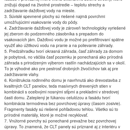
znižujú dopad na životné prostredie – teplotu strechy a
zadržiavanie dažďovej vody na mieste.
3. Súvislé spevnené plochy sú riešené najmä povrchmi
umožňujúcimi vsakovanie vody do pôdy.
4. Zadržiavanie dažďovej vody je zároveň technologicky vyriešené
jej zberom do podzemného zásobníka s prepadom do
vsakovacích jám. Dažďovú vodu je možné po prefiltrovaní spätne
využiť ako úžitkovú vodu na pranie a na polievanie záhrady.
5. Predzáhradku tvorí okrasná záhrada, časť záhrady za domom
je pobytová, no väčšia časť pozemku je ponechaná ako prírodná
záhrada s prirodzeným výberom rastlín nachádzajúcich sa v okolí.
To je výhodné ako pre pestrosť drobných živočíchov tak aj pre
zadržiavanie vlahy.
6. Konštrukcia rodinného domu je navrhnutá ako drevostavba z
kvalitných CLT panelov, teda masívnych drevených stien v
kombinácii s oceľovými nosnými stĺpmi a prekladmi v stredovej
časti domu. Zateplený je fúkanou celulózou a fasádu tvorí
kombinácia termodreva bez povrchovej úpravy (časom zosivie).
Fragmenty fasády sú riešené pohľadovou tehlou. Všetko sú to
prírodné materiály, ktoré je možné recyklovať.
7. Vnútorné povrchy sú ponechané prevažne bez povrchovej
úpravy. To znamená, že CLT panely sú priznané aj z interiéru v