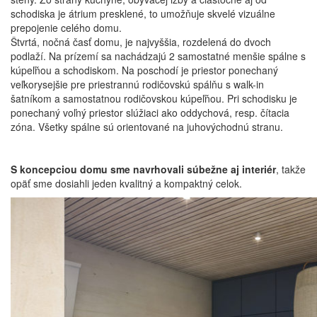
schodiska je átrium presklené, to umožňuje skvelé vizuálne
prepojenie celého domu.
Štvrtá, nočná časť domu, je najvyššia, rozdelená do dvoch
podlaží. Na prízemí sa nachádzajú 2 samostatné menšie spálne s
kúpeľňou a schodiskom. Na poschodí je priestor ponechaný
veľkorysejšie pre priestrannú rodičovskú spálňu s walk-in
šatníkom a samostatnou rodičovskou kúpeľňou. Pri schodisku je
ponechaný voľný priestor slúžiaci ako oddychová, resp. čítacia
zóna. Všetky spálne sú orientované na juhovýchodnú stranu.
S koncepciou domu sme navrhovali súbežne aj interiér
, takže
opäť sme dosiahli jeden kvalitný a kompaktný celok.