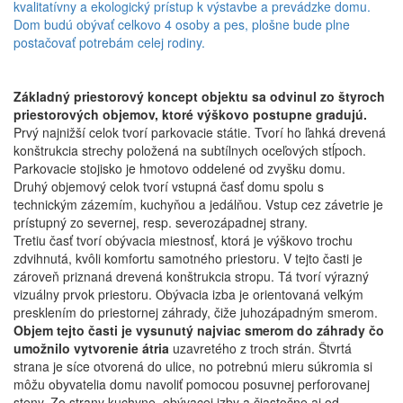
kvalitatívny a ekologický prístup k výstavbe a prevádzke domu.
Dom budú obývať celkovo 4 osoby a pes, plošne bude plne
postačovať potrebám celej rodiny.
Základný priestorový koncept objektu sa odvinul zo štyroch
priestorových objemov, ktoré výškovo postupne gradujú.
Prvý najnižší celok tvorí parkovacie státie. Tvorí ho ľahká drevená
konštrukcia strechy položená na subtílnych oceľových stĺpoch.
Parkovacie stojisko je hmotovo oddelené od zvyšku domu.
Druhý objemový celok tvorí vstupná časť domu spolu s
technickým zázemím, kuchyňou a jedálňou. Vstup cez závetrie je
prístupný zo severnej, resp. severozápadnej strany.
Tretiu časť tvorí obývacia miestnosť, ktorá je výškovo trochu
zdvihnutá, kvôli komfortu samotného priestoru. V tejto časti je
zároveň priznaná drevená konštrukcia stropu. Tá tvorí výrazný
vizuálny prvok priestoru. Obývacia izba je orientovaná veľkým
presklením do priestornej záhrady, čiže juhozápadným smerom.
Objem tejto časti je vysunutý najviac smerom do záhrady čo
umožnilo vytvorenie átria
uzavretého z troch strán. Štvrtá
strana je síce otvorená do ulice, no potrebnú mieru súkromia si
môžu obyvatelia domu navoliť pomocou posuvnej perforovanej
steny. Zo strany kuchyne, obývacej izby a čiastočne aj od