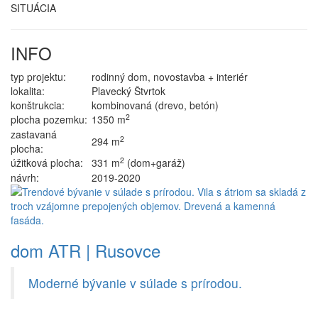
SITUÁCIA
INFO
typ projektu:
rodinný dom, novostavba + interiér
lokalita:
Plavecký Štvrtok
konštrukcia:
kombinovaná (drevo, betón)
2
plocha pozemku:
1350 m
zastavaná
2
294 m
plocha:
2
úžitková plocha:
331 m
(dom+garáž)
návrh:
2019-2020
dom ATR | Rusovce
Moderné bývanie v súlade s prírodou.