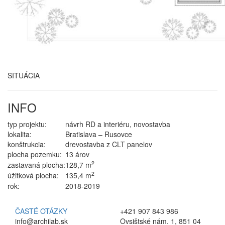
SITUÁCIA
INFO
typ projektu:
návrh RD a interiéru, novostavba
lokalita:
Bratislava – Rusovce
konštrukcia:
drevostavba z CLT panelov
plocha pozemku:
13 árov
2
zastavaná plocha:
128,7 m
2
úžitková plocha:
135,4 m
rok:
2018-2019
ČASTÉ OTÁZKY
+421 907 843 986
info@archilab.sk
Ovsištské nám. 1, 851 04