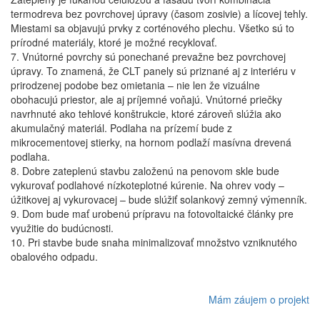
termodreva bez povrchovej úpravy (časom zosivie) a lícovej tehly.
Miestami sa objavujú prvky z corténového plechu. Všetko sú to
prírodné materiály, ktoré je možné recyklovať.
7. Vnútorné povrchy sú ponechané prevažne bez povrchovej
úpravy. To znamená, že CLT panely sú priznané aj z interiéru v
prirodzenej podobe bez omietania – nie len že vizuálne
obohacujú priestor, ale aj príjemné voňajú. Vnútorné priečky
navrhnuté ako tehlové konštrukcie, ktoré zároveň slúžia ako
akumulačný materiál. Podlaha na prízemí bude z
mikrocementovej stierky, na hornom podlaží masívna drevená
podlaha.
8. Dobre zateplenú stavbu založenú na penovom skle bude
vykurovať podlahové nízkoteplotné kúrenie. Na ohrev vody –
úžitkovej aj vykurovacej – bude slúžiť solankový zemný výmenník.
9. Dom bude mať urobenú prípravu na fotovoltaické články pre
využitie do budúcnosti.
10. Pri stavbe bude snaha minimalizovať množstvo vzniknutého
obalového odpadu.
Mám záujem o projekt