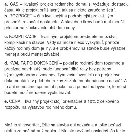
a.
ČAS – kvalitný projekt rodinného domu si vyžaduje dostatok
času. Ak je projekt príliš lacný, tak sa niekde zaručene šetrí.
b.
ROZPOČET – čím kvalitnejší a podrobnejší projekt, tým
presnejší rozpočet dostanete. A stavebné firmy budú mať menší
priestor na kľučkovanie ohľadom ceny.
c.
KOMPLIKÁCIE – kvalitným projektom predídete množstvu
komplikácií na stavbe. Vždy sa môže niečo vyskytnúť, pretože
každý rodinný dom je iný, ale problémov na stavbe bude výrazne
menej a budú menej závažné.
d.
KVALITA PO DOKONČENÍ – pokiaľ je rodinný dom rozumne a
precízne navrhnutý, bude fungovať dlhé roky bez potreby
výrazných opráv a zásahov. Tým vašu investíciu do projektovej
dokumentácie v priebehu rokov získate mnohonásobne naspäť. A
to ani nemusíme spomínať spokojné a pohodlné bývanie, ktoré si
budete môcť nerušene vychutnávať.
e.
CENA – kvalitný projekt stojí orientačne 6-10% z celkového
rozpočtu na výstavbu rodinného domu.
Možno si hovoríte: „Ešte sa stavba ani nezačala a toľko peňazí
platím za počmáraný papier..“ Nie ste prvý ani posledný, čo takto