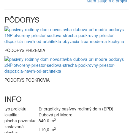
Mám záujem o projekt
PÔDORYS
PÔDORYS PRÍZEMIA
PÔDORYS PODKROVIA
INFO
typ projektu:
Energeticky pasívny rodinný dom (EPD)
lokalita:
Dubová pri Modre
2
plocha pozemku:
840.0 m
zastavaná
2
110,0 m
plocha: