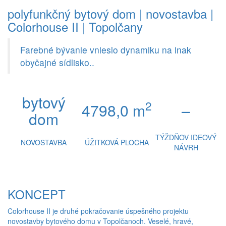
polyfunkčný bytový dom | novostavba |
Colorhouse II | Topolčany
Farebné bývanie vnieslo dynamiku na inak
obyčajné sídlisko..
bytový
2
4798,0 m
–
dom
TÝŽDŇOV IDEOVÝ
NOVOSTAVBA
ÚŽITKOVÁ PLOCHA
NÁVRH
KONCEPT
Colorhouse II je druhé pokračovanie úspešného projektu
novostavby bytového domu v Topolčanoch. Veselé, hravé,