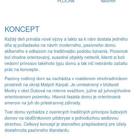
PLOCHA
NÁVRH
KONCEPT
Každý deň prináša nové výzvy a takto sa k nám dostala jedného
dňa aj požiadavka na návrh moderného, pasívneho domu
skĺbeného s odkazom na tradičnejšiu podobu bývania. Pozemok
bol vhodne orientovaný, susedné objekty netienili, klienti si boli
vedomí prínosov takéhoto typu domu a tak nič nebránilo začatiu
prác na koncepte..
Pasívny rodinný dom sa nachádza v malebnom vinohradníckom
prostredí na okraji Malých Karpát. Je umiestnený v blízkosti
Modry v obci Dubová na mierne svažitom, južne až juhovýchodne
orientovanom pozemku. Hlavná fasáda domu je orientovaná
smerom na juh do priestrannej záhrady.
Tvar domu vychádza z overených tradičných princípov ľudových
domov na obdĺžnikovom pôdoryse s jednoduchou sedlovou
strechou. Celkový koncept je starostlivo prispôsobený pre účely
dosiahnutia pasívneho štandardu.