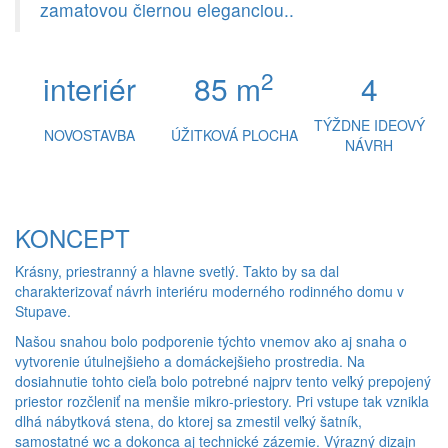
zamatovou čiernou eleganciou..
2
interiér
85 m
4
TÝŽDNE IDEOVÝ
NOVOSTAVBA
ÚŽITKOVÁ PLOCHA
NÁVRH
KONCEPT
Krásny, priestranný a hlavne svetlý. Takto by sa dal
charakterizovať návrh interiéru moderného rodinného domu v
Stupave.
Našou snahou bolo podporenie týchto vnemov ako aj snaha o
vytvorenie útulnejšieho a domáckejšieho prostredia. Na
dosiahnutie tohto cieľa bolo potrebné najprv tento veľký prepojený
priestor rozčleniť na menšie mikro-priestory. Pri vstupe tak vznikla
dlhá nábytková stena, do ktorej sa zmestil veľký šatník,
samostatné wc a dokonca aj technické zázemie. Výrazný dizajn