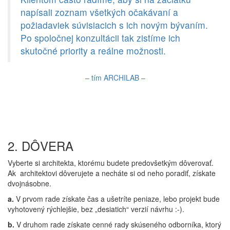
napísali zoznam všetkých očakávaní a
požiadaviek súvisiacich s ich novým bývaním.
Po spoločnej konzultácii tak zistíme ich
skutočné priority a reálne možnosti.
– tím ARCHILAB –
2. DÔVERA
Vyberte si architekta, ktorému budete predovšetkým dôverovať.
Ak architektovi dôverujete a necháte si od neho poradiť, získate
dvojnásobne.
a.
V prvom rade získate čas a ušetríte peniaze, lebo projekt bude
vyhotovený rýchlejšie, bez „desiatich“ verzií návrhu :-).
b.
V druhom rade získate cenné rady skúseného odborníka, ktorý