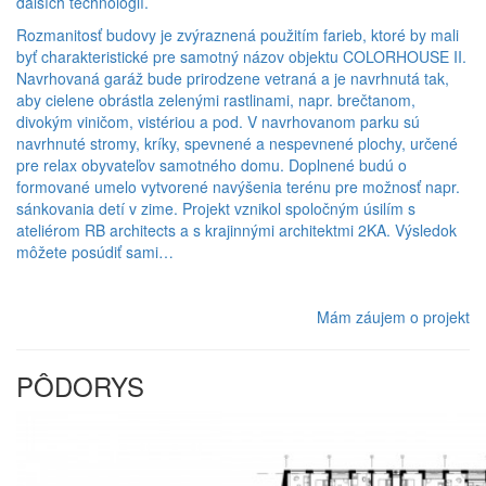
ďalších technológií.
Rozmanitosť budovy je zvýraznená použitím farieb, ktoré by mali
byť charakteristické pre samotný názov objektu COLORHOUSE II.
Navrhovaná garáž bude prirodzene vetraná a je navrhnutá tak,
aby cielene obrástla zelenými rastlinami, napr. brečtanom,
divokým viničom, vistériou a pod. V navrhovanom parku sú
navrhnuté stromy, kríky, spevnené a nespevnené plochy, určené
pre relax obyvateľov samotného domu. Doplnené budú o
formované umelo vytvorené navýšenia terénu pre možnosť napr.
sánkovania detí v zime. Projekt vznikol spoločným úsilím s
ateliérom RB architects a s krajinnými architektmi 2KA. Výsledok
môžete posúdiť sami…
Mám záujem o projekt
PÔDORYS