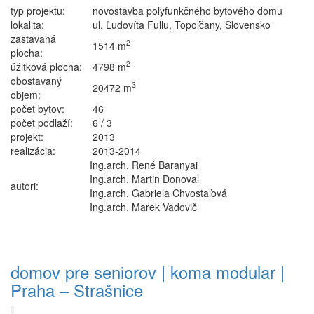
typ projektu:
novostavba polyfunkčného bytového domu
lokalita:
ul. Ľudovíta Fullu, Topoľčany, Slovensko
zastavaná
2
1514 m
plocha:
2
úžitková plocha:
4798 m
obostavaný
3
20472 m
objem:
počet bytov:
46
počet podlaží:
6 / 3
projekt:
2013
realizácia:
2013-2014
Ing.arch. René Baranyai
Ing.arch. Martin Donoval
autori:
Ing.arch. Gabriela Chvostaľová
Ing.arch. Marek Vadovič
domov pre seniorov | koma modular |
Praha – Strašnice