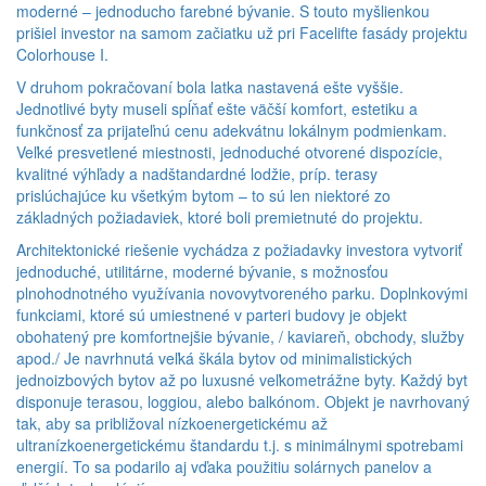
moderné – jednoducho farebné bývanie. S touto myšlienkou
prišiel investor na samom začiatku už pri Facelifte fasády projektu
Colorhouse I.
V druhom pokračovaní bola latka nastavená ešte vyššie.
Jednotlivé byty museli spĺňať ešte väčší komfort, estetiku a
funkčnosť za prijateľnú cenu adekvátnu lokálnym podmienkam.
Veľké presvetlené miestnosti, jednoduché otvorené dispozície,
kvalitné výhľady a nadštandardné lodžie, príp. terasy
prislúchajúce ku všetkým bytom – to sú len niektoré zo
základných požiadaviek, ktoré boli premietnuté do projektu.
Architektonické riešenie vychádza z požiadavky investora vytvoriť
jednoduché, utilitárne, moderné bývanie, s možnosťou
plnohodnotného využívania novovytvoreného parku. Doplnkovými
funkciami, ktoré sú umiestnené v parteri budovy je objekt
obohatený pre komfortnejšie bývanie, / kaviareň, obchody, služby
apod./ Je navrhnutá veľká škála bytov od minimalistických
jednoizbových bytov až po luxusné veľkometrážne byty. Každý byt
disponuje terasou, loggiou, alebo balkónom. Objekt je navrhovaný
tak, aby sa približoval nízkoenergetickému až
ultranízkoenergetickému štandardu t.j. s minimálnymi spotrebami
energií. To sa podarilo aj vďaka použitiu solárnych panelov a