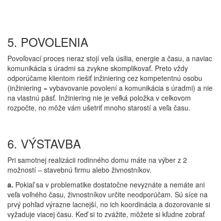
5. POVOLENIA
Povoľovací proces neraz stojí veľa úsilia, energie a času, a naviac
komunikácia s úradmi sa zvykne skomplikovať. Preto vždy
odporúčame klientom riešiť inžiniering cez kompetentnú osobu
(inžiniering = vybavovanie povolení a komunikácia s úradmi) a nie
na vlastnú päsť. Inžiniering nie je veľká položka v celkovom
rozpočte, no môže vám ušetriť mnoho starostí a veľa času.
6. VÝSTAVBA
Pri samotnej realizácii rodinného domu máte na výber z 2
možností – stavebnú firmu alebo živnostníkov.
a.
Pokiaľ sa v problematike dostatočne nevyznáte a nemáte ani
veľa voľného času, živnostníkov určite neodporúčam. Sú síce na
prvý pohľad výrazne lacnejší, no ich koordinácia a dozorovanie si
vyžaduje viacej času. Keď si to zvážite, môžete si kľudne zobrať