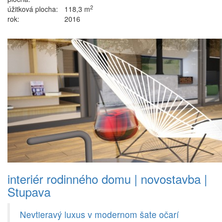
2
úžitková plocha:
118,3 m
rok:
2016
interiér rodinného domu | novostavba |
Stupava
Nevtieravý luxus v modernom šate očarí