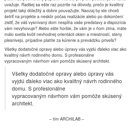
uvažuje. Radšej sa ešte raz pozrite na dôvody, prečo je kvalitný
projekt taký dôležitý a dobre pouvažujte. Naozaj by ste chceli
šetriť na projekte a neskôr počas realizácie alebo po dokončení
zistiť, že váš vysnívaný dom nespĺňa vaše predstavy a dispozícia
vám nevyhovuje? Alebo ešte horšie, že vám je v ňom zima, máte
málo svetla kvôli nevhodnej orientácii okien a miestností, steny
plesnivejú, prípadne platíte za kúrenie a prevádzku priveľa?
Všetky dodatočné opravy alebo úpravy vás vyjdú ďaleko viac ako
kvalitný návrh rodinného domu. S profesionálne
vypracovaným návrhom vám pomôže skúsený architekt.
Všetky dodatočné opravy alebo úpravy vás
vyjdú ďaleko viac ako kvalitný návrh rodinného
domu. S profesionálne
vypracovaným návrhom vám pomôže skúsený
architekt.
– tím ARCHILAB –