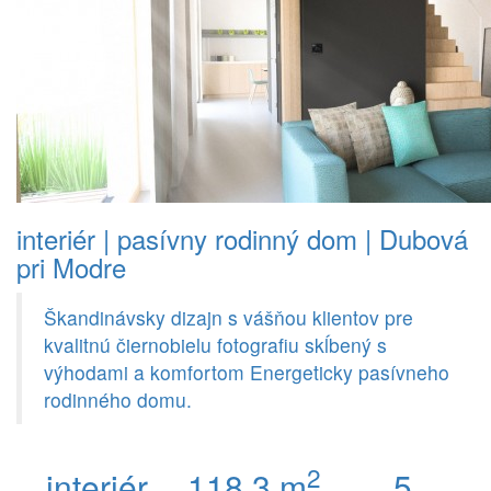
interiér | pasívny rodinný dom | Dubová
pri Modre
Škandinávsky dizajn s vášňou klientov pre
kvalitnú čiernobielu fotografiu skĺbený s
výhodami a komfortom Energeticky pasívneho
rodinného domu.
2
interiér
118,3 m
5