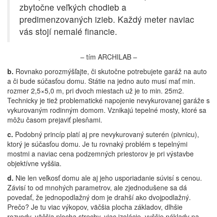
zbytočne veľkých chodieb a
predimenzovaných izieb. Každý meter naviac
vás stojí nemalé financie.
– tím ARCHILAB –
b.
Rovnako porozmýšľajte, či skutočne potrebujete garáž na auto
a či bude súčasťou domu. Státie na jedno auto musí mať min.
rozmer 2,5×5,0 m, pri dvoch miestach už je to min. 25m2.
Technicky je tiež problematické napojenie nevykurovanej garáže s
vykurovaným rodinným domom. Vznikajú tepelné mosty, ktoré sa
môžu časom prejaviť plesňami.
c.
Podobný princíp platí aj pre nevykurovaný suterén (pivnicu),
ktorý je súčasťou domu. Je tu rovnaký problém s tepelnými
mostmi a naviac cena podzemných priestorov je pri výstavbe
objektívne vyššia.
d.
Nie len veľkosť domu ale aj jeho usporiadanie súvisí s cenou.
Závisí to od mnohých parametrov, ale zjednodušene sa dá
povedať, že jednopodlažný dom je drahší ako dvojpodlažný.
Prečo? Je tu viac výkopov, väčšia plocha základov, dlhšie
rozvody, väčšia plocha strechy, viac izolácie, vyššie náklady na