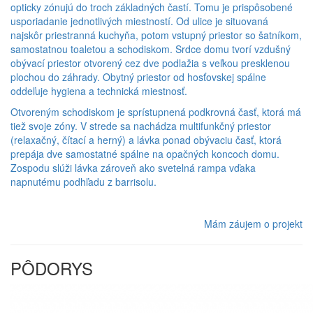
opticky zónujú do troch základných častí. Tomu je prispôsobené
usporiadanie jednotlivých miestností. Od ulice je situovaná
najskôr priestranná kuchyňa, potom vstupný priestor so šatníkom,
samostatnou toaletou a schodiskom. Srdce domu tvorí vzdušný
obývací priestor otvorený cez dve podlažia s veľkou presklenou
plochou do záhrady. Obytný priestor od hosťovskej spálne
oddeľuje hygiena a technická miestnosť.
Otvoreným schodiskom je sprístupnená podkrovná časť, ktorá má
tiež svoje zóny. V strede sa nachádza multifunkčný priestor
(relaxačný, čítací a herný) a lávka ponad obývaciu časť, ktorá
prepája dve samostatné spálne na opačných koncoch domu.
Zospodu slúži lávka zároveň ako svetelná rampa vďaka
napnutému podhľadu z barrisolu.
Mám záujem o projekt
PÔDORYS