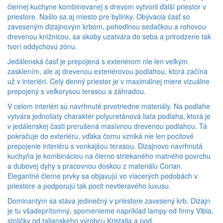
čiernej kuchyne kombinovanej s drevom vytvoril ďalší priestor v
priestore. Našlo sa aj miesto pre bylinky. Obývacia časť so
zaveseným dizajnovým krbom, pohodlnou sedačkou a rohovou
drevenou knižnicou, sa akoby uzatvára do seba a prirodzene tak
tvorí oddychovú zónu.
Jedálenská časť je prepojená s exteriérom nie len veľkým
zasklením, ale aj drevenou exteriérovou podlahou, ktorá začína
už v interiéri. Celý denný priestor je v maximálnej miere vizuálne
prepojený s veľkorysou terasou a záhradou.
V celom interiéri sú navrhnuté prvotriedne materiály. Na podlahe
vytvára jednoliaty charakter polyuretánová liata podlaha, ktorá je
v jedálenskej časti prerušená masívnou drevenou podlahou. Tá
pokračuje do exteriéru, vďaka čomu vzniká nie len pocitové
prepojenie interiéru s vonkajšou terasou. Dizajnovo navrhnutá
kuchyňa je kombináciou na čierno striekaného matného povrchu
a dubovej dyhy s pracovnou doskou z materiálu Corian.
Elegantné čierne prvky sa objavujú vo viacerých podobách v
priestore a podporujú tak pocit nevtieravého luxusu.
Dominantým sa stáva jedinečný v priestore zavesený krb. Dizajn
je tu všadeprítomný, spomenieme napríklad lampy od firmy Vibia,
stoličky od talianskeho výrobcu Kristalia a pod.