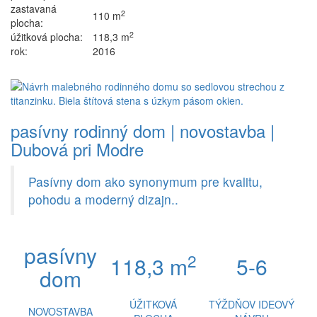
zastavaná
2
110 m
plocha:
2
úžitková plocha:
118,3 m
rok:
2016
pasívny rodinný dom | novostavba |
Dubová pri Modre
Pasívny dom ako synonymum pre kvalitu,
pohodu a moderný dizajn..
pasívny
2
118,3 m
5-6
dom
ÚŽITKOVÁ
TÝŽDŇOV IDEOVÝ
NOVOSTAVBA