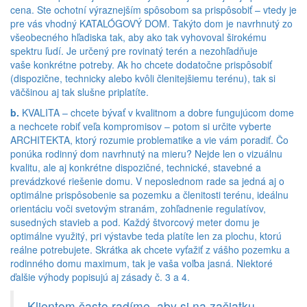
cena. Ste ochotní výraznejším spôsobom sa prispôsobiť – vtedy je
pre vás vhodný KATALÓGOVÝ DOM. Takýto dom je navrhnutý zo
všeobecného hľadiska tak, aby ako tak vyhovoval širokému
spektru ľudí. Je určený pre rovinatý terén a nezohľadňuje
vaše konkrétne potreby. Ak ho chcete dodatočne prispôsobiť
(dispozične, technicky alebo kvôli členitejšiemu terénu), tak si
väčšinou aj tak slušne priplatíte.
b.
KVALITA – chcete bývať v kvalitnom a dobre fungujúcom dome
a nechcete robiť veľa kompromisov – potom si určite vyberte
ARCHITEKTA, ktorý rozumie problematike a vie vám poradiť. Čo
ponúka rodinný dom navrhnutý na mieru? Nejde len o vizuálnu
kvalitu, ale aj konkrétne dispozičné, technické, stavebné a
prevádzkové riešenie domu. V neposlednom rade sa jedná aj o
optimálne prispôsobenie sa pozemku a členitosti terénu, ideálnu
orientáciu voči svetovým stranám, zohľadnenie regulatívov,
susedných stavieb a pod. Každý štvorcový meter domu je
optimálne využitý, pri výstavbe teda platíte len za plochu, ktorú
reálne potrebujete. Skrátka ak chcete vyťažiť z vášho pozemku a
rodinného domu maximum, tak je vaša voľba jasná. Niektoré
ďalšie výhody popisujú aj zásady č. 3 a 4.
Klientom často radíme, aby si na začiatku