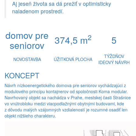
Aj jeseň života sa dá prežiť v optimisticky
naladenom prostredí.
domov pre
2
374,5 m
5
seniorov
TÝŽDŇOV
NOVOSTAVBA
ÚŽITKOVÁ PLOCHA
IDEOVÝ NÁVRH
KONCEPT
Návrh nízkoenergetického domova pre seniorov vychádzajúci z
modulového princípu kontajnerov od spoločnosti Koma modular.
Navrhovaný objekt sa nachádza v Prahe, mestskej časti Strašnice
vo vnútrobloku medzi viacpodlažnými obytnými budovami, kde
z dôvodu malých vzájomných vzdialeností je rozumné osadiť len
objekt nižšieho charakteru.