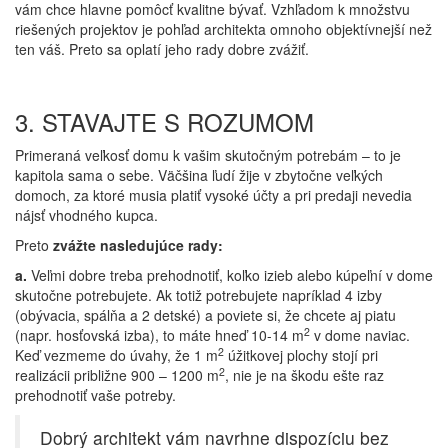
vám chce hlavne pomôcť kvalitne bývať. Vzhľadom k množstvu
riešených projektov je pohľad architekta omnoho objektívnejší než
ten váš. Preto sa oplatí jeho rady dobre zvážiť.
3. STAVAJTE S ROZUMOM
Primeraná veľkosť domu k vašim skutočným potrebám – to je
kapitola sama o sebe. Väčšina ľudí žije v zbytočne veľkých
domoch, za ktoré musia platiť vysoké účty a pri predaji nevedia
nájsť vhodného kupca.
Preto
zvážte nasledujúce rady:
a.
Veľmi dobre treba prehodnotiť, koľko izieb alebo kúpeľní v dome
skutočne potrebujete. Ak totiž potrebujete napríklad 4 izby
(obývacia, spálňa a 2 detské) a poviete si, že chcete aj piatu
2
(napr. hosťovská izba), to máte hneď 10-14 m
v dome naviac.
2
Keď vezmeme do úvahy, že 1 m
úžitkovej plochy stojí pri
2
realizácii približne 900 – 1200 m
, nie je na škodu ešte raz
prehodnotiť vaše potreby.
Dobrý architekt vám navrhne dispozíciu bez