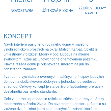
TÝŽDŇOV IDEOVÝ
NOVOSTAVBA
ÚŽITKOVÁ PLOCHA
NÁVRH
KONCEPT
Návrh interiéru pasívneho rodinného domu v malebnom
vinohradníckom prostredí na okraji Malých Karpát. Objekt je
umiestnený v blízkosti Modry v obci Dubová na mierne
svahovitom, južne až juhovýchodne orientovanom pozemku.
Hlavná fasáda domu je orientovaná smerom na juh do
priestrannej záhrady.
Tvar domu vychádza z overených tradičných princípov ľudových
domov na obdĺžnikovom pôdoryse s jednoduchou sedlovou
strechou. Celkový koncept je starostlivo prispôsobený pre účely
dosiahnutia pasívneho štandardu.
Celé vnútorné usporiadanie reflektuje súčasné potreby a nároky
moderného spôsobu života. Do otvoreného priestoru prízemia sú
vložené dve funkčné jadrá s pomocnými funkciami, ktoré ho