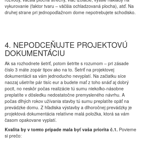
vykurovanie (faktor tvaru – väčšia ochladzovaná plocha), atď. Na
druhej strane pri jednopodlažnom dome nepotrebujete schodisko.
4. NEPODCEŇUJTE PROJEKTOVÚ
DOKUMENTÁCIU
Ak sa rozhodnete šetriť, potom šetrite s rozumom – pri zásade
číslo 3 máte zopár tipov ako na to. Šetriť na projektovej
dokumentácii sa vám jednoducho nevyplatí. Na začiatku síce
naozaj ušetríte pár tisíc eur a budete mať z toho snáď aj dobrý
pocit, no neskôr počas realizácie tú sumu niekoľko-násobne
preplatíte v dôsledku nedostatočne premysleného návrhu. A
počas dlhých rokov užívania stavby tú sumu preplatíte opäť na
prevádzke domu. Z hľadiska výstavby a dlhoročnej prevádzky je
projektová dokumentácia relatívne malá položka, ktorá sa vám
časom opakovane vyplatí.
Kvalita by v tomto prípade mala byť vaša priorita č.1.
Povieme
si prečo: