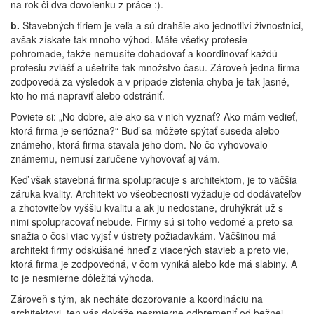
na rok či dva dovolenku z práce :).
b.
Stavebných firiem je veľa a sú drahšie ako jednotliví živnostníci,
avšak získate tak mnoho výhod. Máte všetky profesie
pohromade, takže nemusíte dohadovať a koordinovať každú
profesiu zvlášť a ušetríte tak množstvo času. Zároveň jedna firma
zodpovedá za výsledok a v prípade zistenia chyba je tak jasné,
kto ho má napraviť alebo odstrániť.
Poviete si: „No dobre, ale ako sa v nich vyznať? Ako mám vedieť,
ktorá firma je seriózna?“ Buď sa môžete spýtať suseda alebo
známeho, ktorá firma stavala jeho dom. No čo vyhovovalo
známemu, nemusí zaručene vyhovovať aj vám.
Keď však stavebná firma spolupracuje s architektom, je to väčšia
záruka kvality. Architekt vo všeobecnosti vyžaduje od dodávateľov
a zhotoviteľov vyššiu kvalitu a ak ju nedostane, druhýkrát už s
nimi spolupracovať nebude. Firmy sú si toho vedomé a preto sa
snažia o čosi viac vyjsť v ústrety požiadavkám. Väčšinou má
architekt firmy odskúšané hneď z viacerých stavieb a preto vie,
ktorá firma je zodpovedná, v čom vyniká alebo kde má slabiny. A
to je nesmierne dôležitá výhoda.
Zároveň s tým, ak necháte dozorovanie a koordináciu na
architektovi, ten vás dokáže nesmierne odbremeniť od bežnej