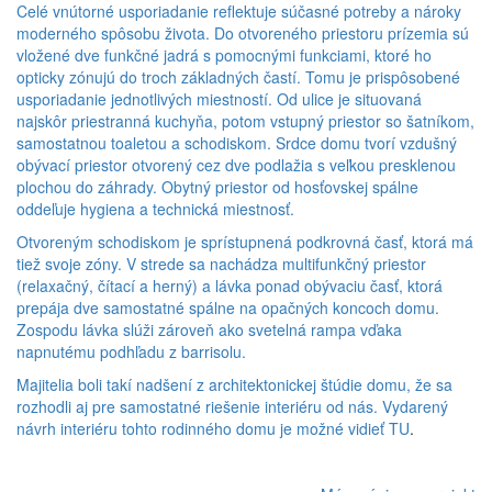
Celé vnútorné usporiadanie reflektuje súčasné potreby a nároky
moderného spôsobu života. Do otvoreného priestoru prízemia sú
vložené dve funkčné jadrá s pomocnými funkciami, ktoré ho
opticky zónujú do troch základných častí. Tomu je prispôsobené
usporiadanie jednotlivých miestností. Od ulice je situovaná
najskôr priestranná kuchyňa, potom vstupný priestor so šatníkom,
samostatnou toaletou a schodiskom. Srdce domu tvorí vzdušný
obývací priestor otvorený cez dve podlažia s veľkou presklenou
plochou do záhrady. Obytný priestor od hosťovskej spálne
oddeľuje hygiena a technická miestnosť.
Otvoreným schodiskom je sprístupnená podkrovná časť, ktorá má
tiež svoje zóny. V strede sa nachádza multifunkčný priestor
(relaxačný, čítací a herný) a lávka ponad obývaciu časť, ktorá
prepája dve samostatné spálne na opačných koncoch domu.
Zospodu lávka slúži zároveň ako svetelná rampa vďaka
napnutému podhľadu z barrisolu.
Majitelia boli takí nadšení z architektonickej štúdie domu, že sa
rozhodli aj pre samostatné riešenie interiéru od nás. Vydarený
návrh interiéru tohto rodinného domu je možné vidieť
TU
.