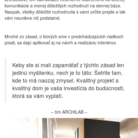
komunikácie a menej dôležitých rozhodnutí na dennej báze.
Naopak, všetky dôležité rozhodnutia s vami určite prejde a tak
vám neunikne nič podstatné.
Mnohé zo zásad, o ktorých sme v predchádzajúcich riadkoch
písali, sa dajú aplikovať aj na návrh a realizáciu interiérov.
Keby ste si mali zapamätať z týchto zásad len
jedinú myšlienku, nech je to táto: Šetrite tam,
kde to má naozaj zmysel. Kvalitný projekt a
kvalitný dom je vaša investícia do budúcnosti,
ktorá sa vám vyplatí.
– tím ARCHILAB –