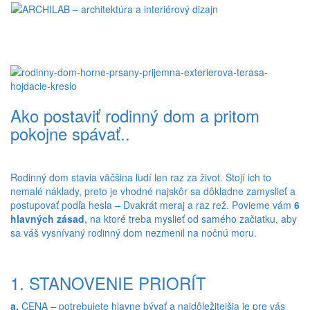
Toggl
naviga
Ako postaviť rodinný dom a pritom
pokojne spávať..
Rodinný dom stavia väčšina ľudí len raz za život. Stojí ich to
nemalé náklady, preto je vhodné najskôr sa dôkladne zamyslieť a
postupovať podľa hesla – Dvakrát meraj a raz rež. Povieme vám
6
hlavných zásad
, na ktoré treba myslieť od samého začiatku, aby
sa váš vysnívaný rodinný dom nezmenil na nočnú moru.
1. STANOVENIE PRIORÍT
a.
CENA – potrebujete hlavne bývať a najdôležitejšia je pre vás