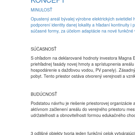
MINULOSŤ
Opustený areál bývalej výrobne elektrických svietidiel
podporení identity danej lokality a hľadaní kontinuity i
súčasné formy, za účelom adaptácie na nové funkčné v
SÚČASNOSŤ
S ohľadom na deklarované hodnoty investora Magna Ene
priehľadnej fasády novej hmoty a sprístupnenia areálu 
hospodárenie s dažďovou vodou, PV panely). Zásadným
pobyt. Tento priestor ostáva otvorený verejnosti a vz
BUDÚCNOSŤ
Podstatou návrhu je riešenie priestorovej organizácie
aktívnom začlenení areálu do verejného priestoru mes
udržateľnosti a obnoviteľnosti formou edukačného cho
3 odlišné objekty tvoria jeden funkčný celok vytvárajú