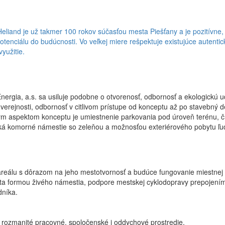
 Heliand je už takmer 100 rokov súčasťou mesta Piešťany a je pozitívne,
 potenciálu do budúcnosti. Vo veľkej miere rešpektuje existujúce autenti
yužitie.
rgia, a.s. sa usiluje podobne o otvorenosť, odbornosť a ekologickú u
verejnosti, odbornosť v citlivom prístupe od konceptu až po stavebný d
 aspektom konceptu je umiestnenie parkovania pod úroveň terénu, čím
niká komorné námestie so zeleňou a možnosťou exteriérového pobytu ľud
 areálu s dôrazom na jeho mestotvornosť a budúce fungovanie miestnej 
ta formou živého námestia, podpore mestskej cyklodopravy prepojením 
dníka.
ci rozmanité pracovné, spoločenské i oddychové prostredie.