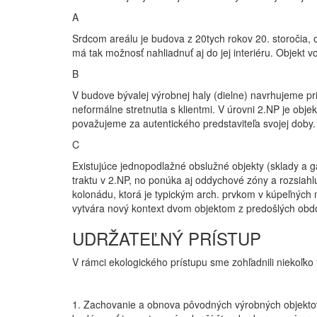
A
Srdcom areálu je budova z 20tych rokov 20. storočia, 
má tak možnosť nahliadnuť aj do jej interiéru. Objekt
B
V budove bývalej výrobnej haly (dielne) navrhujeme pri
neformálne stretnutia s klientmi. V úrovni 2.NP je obj
považujeme za autentického predstaviteľa svojej doby.
C
Existujúce jednopodlažné obslužné objekty (sklady a
traktu v 2.NP, no ponúka aj oddychové zóny a rozsiahl
kolonádu, ktorá je typickým arch. prvkom v kúpeľných
vytvára nový kontext dvom objektom z predošlých obdob
UDRŽATEĽNÝ PRÍSTUP
V rámci ekologického prístupu sme zohľadnili niekoľko 
1. Zachovanie a obnova pôvodných výrobných objektov 