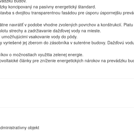
evádzku budov.
dzky koncipovaný na pasívny energetický štandard.
stavba s dvojitou transparentnou fasádou pre úsporu úspornejšiu pre
ätne navrátiť v podobe vhodne zvolených povrchov a konštrukcií. Piatu
eplotu strechy a zadržiavanie dažďovej vody na mieste.
i umožňujúcimi vsakovanie vody do pôdy.
y vyriešené jej zberom do zásobníka v suteréne budovy. Dažďovú vodu 
kov o možnostiach využitia zelenej energie.
ovoltaické články pre zníženie energetických nárokov na prevádzku bu
dministratívny objekt