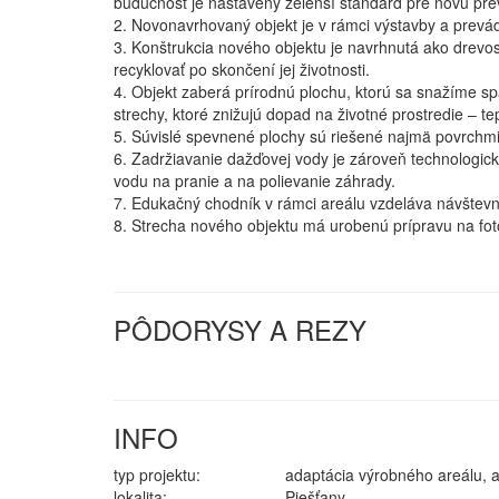
budúcnosť je nastavený zelenší štandard pre novú pr
2. Novonavrhovaný objekt je v rámci výstavby a prevá
3. Konštrukcia nového objektu je navrhnutá ako drevo
recyklovať po skončení jej životnosti.
4. Objekt zaberá prírodnú plochu, ktorú sa snažíme sp
strechy, ktoré znižujú dopad na životné prostredie – t
5. Súvislé spevnené plochy sú riešené najmä povrchm
6. Zadržiavanie dažďovej vody je zároveň technologick
vodu na pranie a na polievanie záhrady.
7. Edukačný chodník v rámci areálu vzdeláva návštevní
8. Strecha nového objektu má urobenú prípravu na fot
PÔDORYSY A REZY
INFO
typ projektu:
adaptácia výrobného areálu, a
lokalita:
Piešťany