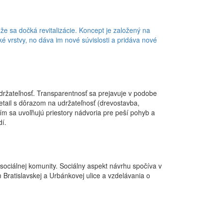
 že sa dočká revitalizácie. Koncept je založený na
cké vrstvy, no dáva im nové súvislosti a pridáva nové
držateľnosť. Transparentnosť sa prejavuje v podobe
etail s dôrazom na udržateľnosť (drevostavba,
 sa uvoľňujú priestory nádvoria pre peší pohyb a
í.
sociálnej komunity. Sociálny aspekt návrhu spočíva v
Bratislavskej a Urbánkovej ulice a vzdelávania o