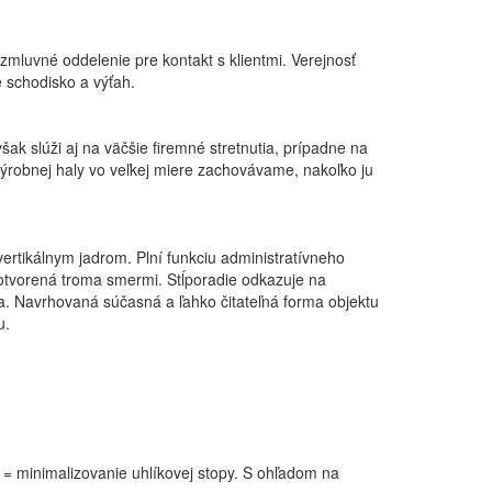
zmluvné oddelenie pre kontakt s klientmi. Verejnosť
e schodisko a výťah.
ak slúži aj na väčšie firemné stretnutia, prípadne na
 výrobnej haly vo veľkej miere zachovávame, nakoľko ju
tikálnym jadrom. Plní funkciu administratívneho
e otvorená troma smermi. Stĺporadie odkazuje na
a. Navrhovaná súčasná a ľahko čitateľná forma objektu
u.
= minimalizovanie uhlíkovej stopy. S ohľadom na