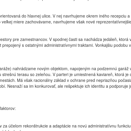
orientovaná do hlavnej ulice. V nej navrhujeme okrem iného recepciu a 
 vo veľkej miere zachovávame, navrhujeme však nové reprezentatívnejši
estory pre zamestnancov. V spodnej časti sa nachádza jedáleň, ktorá vš
ekt prepojený s ostatnými administratívnymi traktami. Vonkajšiu podobu
 garáže) nahrádzame novým objektom, napojeným na podzemnú garáž ver
u strešnú terasu so zeleňou. V parteri je umiestnená kaviareň, ktorá j
 mestách. Má však racionálny základ v ochrane pred nepriazňou počasi
í. Nesnaží sa im konkurovať, ale rešpektuje ich identitu a podporuje j
faktorov:
za účelom rekonštrukcie a adaptácie na novú administratívnu funkciu 