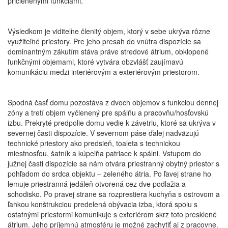
pričlenenými funkciami.
Výsledkom je viditeľne členitý objem, ktorý v sebe ukrýva rôzne
využiteľné priestory. Pre jeho presah do vnútra dispozície sa
dominantným zákutím stáva práve stredové átrium, obklopené
funkčnými objemami, ktoré vytvára obzvlášť zaujímavú
komunikáciu medzi interiérovým a exteriérovým priestorom.
Spodná časť domu pozostáva z dvoch objemov s funkciou dennej
zóny a tretí objem vyčlenený pre spálňu a pracovňu/hosťovskú
izbu. Prekryté predpolie domu vedie k závetriu, ktoré sa ukrýva v
severnej časti dispozície. V severnom páse ďalej nadväzujú
technické priestory ako predsieň, toaleta s technickou
miestnosťou, šatník a kúpeľňa patriace k spálni. Vstupom do
južnej časti dispozície sa nám otvára priestranný obytný priestor s
pohľadom do srdca objektu – zeleného átria. Po ľavej strane ho
lemuje priestranná jedáleň otvorená cez dve podlažia a
schodisko. Po pravej strane sa rozprestiera kuchyňa s ostrovom a
ľahkou konštrukciou predelená obývacia izba, ktorá spolu s
ostatnými priestormi komunikuje s exteriérom skrz toto presklené
átrium. Jeho príjemnú atmosféru je možné zachytiť aj z pracovne.