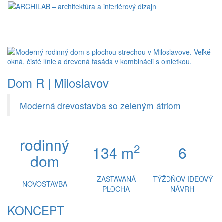
Toggl
naviga
Dom R | Miloslavov
Moderná drevostavba so zeleným átriom
rodinný
2
134 m
6
dom
ZASTAVANÁ
TÝŽDŇOV IDEOVÝ
NOVOSTAVBA
PLOCHA
NÁVRH
KONCEPT