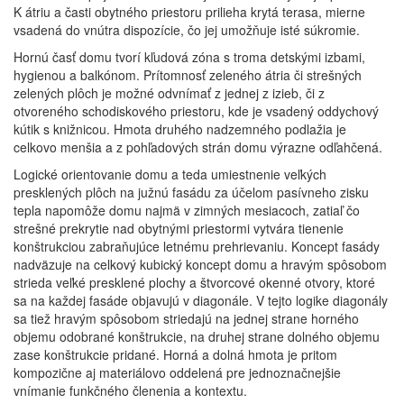
K átriu a časti obytného priestoru prilieha krytá terasa, mierne
vsadená do vnútra dispozície, čo jej umožňuje isté súkromie.
Hornú časť domu tvorí kľudová zóna s troma detskými izbami,
hygienou a balkónom. Prítomnosť zeleného átria či strešných
zelených plôch je možné odvnímať z jednej z izieb, či z
otvoreného schodiskového priestoru, kde je vsadený oddychový
kútik s knižnicou. Hmota druhého nadzemného podlažia je
celkovo menšia a z pohľadových strán domu výrazne odľahčená.
Logické orientovanie domu a teda umiestnenie veľkých
presklených plôch na južnú fasádu za účelom pasívneho zisku
tepla napomôže domu najmä v zimných mesiacoch, zatiaľ čo
strešné prekrytie nad obytnými priestormi vytvára tienenie
konštrukciou zabraňujúce letnému prehrievaniu. Koncept fasády
nadväzuje na celkový kubický koncept domu a hravým spôsobom
strieda veľké presklené plochy a štvorcové okenné otvory, ktoré
sa na každej fasáde objavujú v diagonále. V tejto logike diagonály
sa tiež hravým spôsobom striedajú na jednej strane horného
objemu odobrané konštrukcie, na druhej strane dolného objemu
zase konštrukcie pridané. Horná a dolná hmota je pritom
kompozične aj materiálovo oddelená pre jednoznačnejšie
vnímanie funkčného členenia a kontextu.