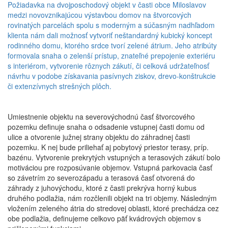
Požiadavka na dvojposchodový objekt v časti obce Miloslavov
medzi novovznikajúcou výstavbou domov na štvorcových
rovinatých parcelách spolu s moderným a súčasným nadhľadom
klienta nám dali možnosť vytvoriť neštandardný kubický koncept
rodinného domu, ktorého srdce tvorí zelené átrium. Jeho atribúty
formovala snaha o zelenší prístup, znateľné prepojenie exteriéru
s interiérom, vytvorenie rôznych zákutí, či celková udržateľnosť
návrhu v podobe získavania pasívnych ziskov, drevo-konštrukcie
či extenzívnych strešných plôch.
Umiestnenie objektu na severovýchodnú časť štvorcového
pozemku definuje snaha o odsadenie vstupnej časti domu od
ulice a otvorenie južnej strany objektu do záhradnej časti
pozemku. K nej bude priliehať aj pobytový priestor terasy, príp.
bazénu. Vytvorenie prekrytých vstupných a terasových zákutí bolo
motiváciou pre rozposúvanie objemov. Vstupná parkovacia časť
so závetrím zo severozápadu a terasová časť otvorená do
záhrady z juhovýchodu, ktoré z časti prekrýva horný kubus
druhého podlažia, nám rozčlenili objekt na tri objemy. Následným
vložením zeleného átria do stredovej oblasti, ktoré prechádza cez
obe podlažia, definujeme celkovo päť kvádrových objemov s