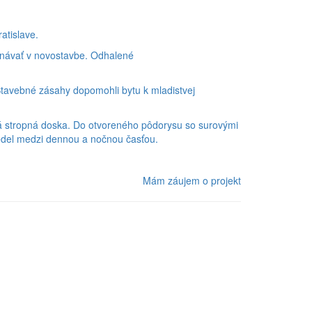
atislave.
tnávať v novostavbe. Odhalené
tavebné zásahy dopomohli bytu k mladistvej
vá stropná doska. Do otvoreného pôdorysu so surovými
 predel medzi dennou a nočnou časťou.
Mám záujem o projekt