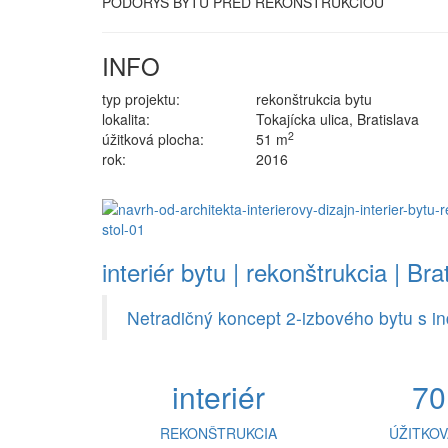
PÔDORYS BYTU PRED REKONŠTRUKCIOU
INFO
typ projektu:
rekonštrukcia bytu
lokalita:
Tokajícka ulica, Bratislava
2
úžitková plocha:
51 m
rok:
2016
interiér bytu | rekonštrukcia | Br
Netradičný koncept 2-izbového bytu s i
interiér
70
REKONŠTRUKCIA
ÚŽITKOV