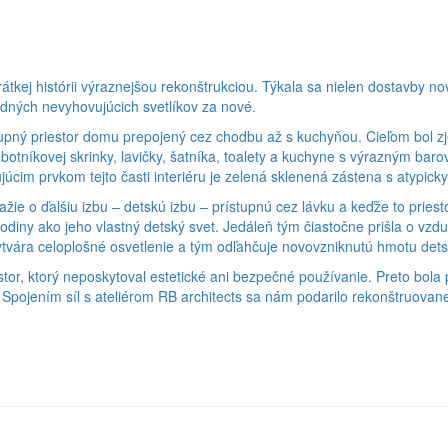
tkej histórii výraznejšou rekonštrukciou. Týkala sa nielen dostavby nov
ných nevyhovujúcich svetlíkov za nové.
pný priestor domu prepojený cez chodbu až s kuchyňou. Cieľom bol zje
botníkovej skrinky, lavičky, šatníka, toalety a kuchyne s výrazným baro
júcim prvkom tejto časti interiéru je zelená sklenená zástena s atypic
ie o ďalšiu izbu – detskú izbu – prístupnú cez lávku a keďže to priest
i rodiny ako jeho vlastný detský svet. Jedáleň tým čiastočne prišla o vz
vára celoplošné osvetlenie a tým odľahčuje novovzniknutú hmotu detsk
stor, ktorý neposkytoval estetické ani bezpečné používanie. Preto bol
ojením síl s ateliérom RB architects sa nám podarilo rekonštruovanej 