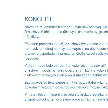
KONCEPT
Návrh na rekonštrukciu interiéru bytu na Zochovej ulic
Bratislavy. S ohľadom na účel využitia, keďže byt je u
nábytkov.
Pôvodne pomerne tmavý, 2,5 izbový byt v dome z 20-ty
rade vek samotnej budovy sa podpísali na pôvodnom vi
aj zmena usporiadania priestoru. Keďže už od začiatku
rozpočet.
V prvom rade bolo potrebné priestor otvoriť a navrátiť 
priestoru – moderný, svetlý, otvorený – ktorý aj vďak
niekoľkých tehlových stien a použitím zopár technických
Zaujímavosťou je aj samostatný vstup z výťahu priamo d
pôvodným vstupom od schodiska tak bolo možné využiť
V materiálovom riešení prevláda stolárska preglejka, 
priznali pôvodnú tehlovú stenu a povýšili ju na nasviet