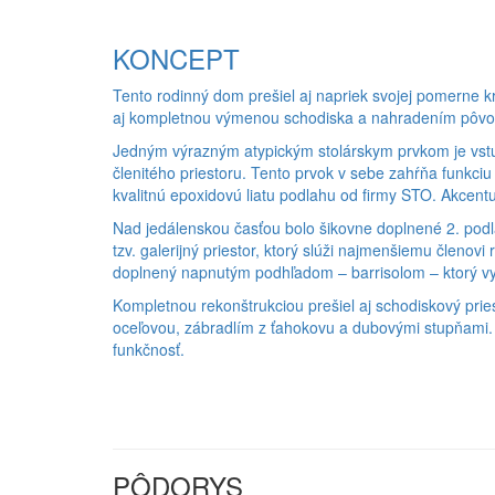
KONCEPT
Tento rodinný dom prešiel aj napriek svojej pomerne krá
aj kompletnou výmenou schodiska a nahradením pôvod
Jedným výrazným atypickým stolárskym prvkom je vstu
členitého priestoru. Tento prvok v sebe zahŕňa funkciu 
kvalitnú epoxidovú liatu podlahu od firmy STO. Akcentu
Nad jedálenskou časťou bolo šikovne doplnené 2. podlaž
tzv. galerijný priestor, ktorý slúži najmenšiemu členov
doplnený napnutým podhľadom – barrisolom – ktorý vyt
Kompletnou rekonštrukciou prešiel aj schodiskový prie
oceľovou, zábradlím z ťahokovu a dubovými stupňami. Sp
funkčnosť.
PÔDORYS