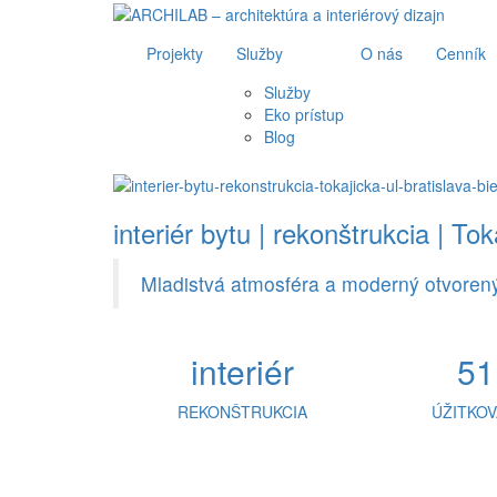
Projekty
Služby
O nás
Cenník
Služby
Eko prístup
Blog
interiér bytu | rekonštrukcia | Tok
Mladistvá atmosféra a moderný otvorený 
interiér
51
REKONŠTRUKCIA
ÚŽITKOV