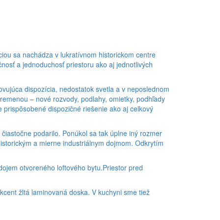
íciou sa nachádza v lukratívnom historickom centre
nosť a jednoduchosť priestoru ako aj jednotlivých
ovujúca dispozícia, nedostatok svetla a v neposlednom
premenou – nové rozvody, podlahy, omietky, podhľady
e prispôsobené dispozičné riešenie ako aj celkový
o čiastočne podarilo. Ponúkol sa tak úplne iný rozmer
 historickým a mierne industriálnym dojmom. Odkrytím
 dojem otvoreného loftového bytu.Priestor pred
akcent žltá laminovaná doska. V kuchyni sme tiež