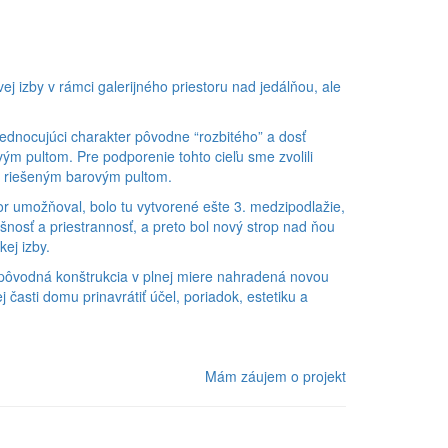
ej izby v rámci galerijného priestoru nad jedálňou, ale
dnocujúci charakter pôvodne “rozbitého” a dosť
vým pultom. Pre podporenie tohto cieľu sme zvolili
ky riešeným barovým pultom.
or umožňoval, bolo tu vytvorené ešte 3. medzipodlažie,
dušnosť a priestrannosť, a preto bol nový strop nad ňou
ej izby.
a pôvodná konštrukcia v plnej miere nahradená novou
časti domu prinavrátiť účel, poriadok, estetiku a
Mám záujem o projekt