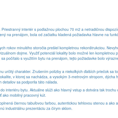
i. Priestranný interiér s podlažnou plochou 70 m2 a netradičnou dispoz
rčený na prenájom, bola od začiatku kladená požiadavka hlavne na funkč
ch rokov minulého storočia prešiel kompletnou rekonštrukciou. Nevyh
zuálnom dojme. Využiť potenciál lokality bolo možné len kompletnou 
 sa počítalo s využitím bytu na prenájom, tejto požiadavke bolo výrazn
mu určitý charakter. Zrušením polizby a niekoľkých ďalších priečok sa t
a lokalite, v ktorej sa nachádza, a vysokým 3-metrovým stropom, dýcha
 detailov sa podporila táto nálada.
o interiéru bytu. Aktuálne slúži ako hlavný vstup a dotvára tak trochu
 ako mobilný pracovný kút.
doplnená čiernou tabuľovou farbou, autentickou tehlovou stenou a ako 
enú industriálnu prezentáciu za čírym sklom.