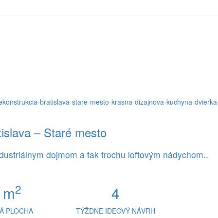
atislava – Staré mesto
ndustriálnym dojmom a tak trochu loftovým nádychom..
2
 m
4
Á PLOCHA
TÝŽDNE IDEOVÝ NÁVRH