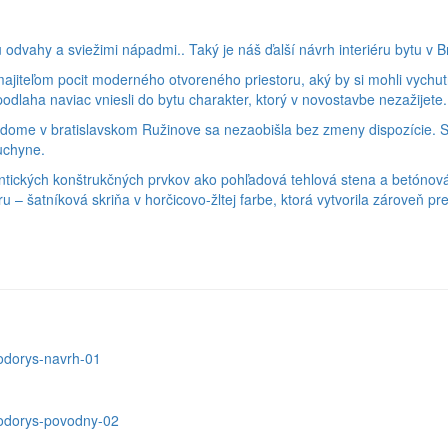
dvahy a sviežimi nápadmi.. Taký je náš ďalší návrh interiéru bytu v Br
jiteľom pocit moderného otvoreného priestoru, aký by si mohli vychu
laha naviac vniesli do bytu charakter, ktorý v novostavbe nezažijete.
ome v bratislavskom Ružinove sa nezaobišla bez zmeny dispozície. S
uchyne.
tentických konštrukčných prvkov ako pohľadová tehlová stena a betóno
éru – šatníková skriňa v horčicovo-žltej farbe, ktorá vytvorila zároveň