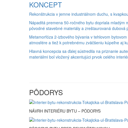
KONCEPT
Rekonštrukcia v jemne industriálnom duchu, s kvapkou o
Nápaditá premena 50-ročného bytu dopriala mladým ma
pôvodné stavebné materiály a zreštaurovaná dubová pod
Metamorfóza 2-izbového bývania v tehlovom bytovom d
atmosfére a tiež k potrebnému zväčšeniu kúpeľne aj k
Hlavná koncepcia sa ďalej sústredila na priznanie au
materiálmi bol vložený akcentujúci prvok celého interi
PÔDORYS
NÁVRH INTERIÉRU BYTU – PÔDORYS