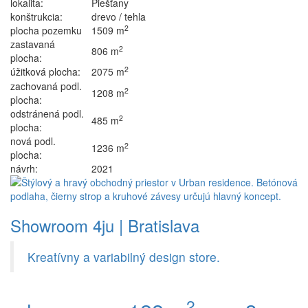
lokalita:
Piešťany
konštrukcia:
drevo / tehla
2
plocha pozemku
1509 m
zastavaná
2
806 m
plocha:
2
úžitková plocha:
2075 m
zachovaná podl.
2
1208 m
plocha:
odstránená podl.
2
485 m
plocha:
nová podl.
2
1236 m
plocha:
návrh:
2021
Showroom 4ju | Bratislava
Kreatívny a variabilný design store.
2