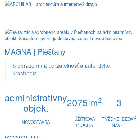
Toggl
naviga
MAGNA | Piešťany
S dôrazom na udržateľnosť a autenticitu
prostredia.
administratívny
2
2075 m
3
objekt
ÚŽITKOVÁ
TÝŽDNE IDEOVÝ
NOVOSTAVBA
PLOCHA
NÁVRH