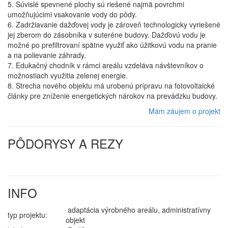
5. Súvislé spevnené plochy sú riešené najmä povrchmi
umožňujúcimi vsakovanie vody do pôdy.
6. Zadržiavanie dažďovej vody je zároveň technologicky vyriešené
jej zberom do zásobníka v suteréne budovy. Dažďovú vodu je
možné po prefiltrovaní spätne využiť ako úžitkovú vodu na pranie
a na polievanie záhrady.
7. Edukačný chodník v rámci areálu vzdeláva návštevníkov o
možnostiach využitia zelenej energie.
8. Strecha nového objektu má urobenú prípravu na fotovoltaické
články pre zníženie energetických nárokov na prevádzku budovy.
Mám záujem o projekt
PÔDORYSY A REZY
INFO
adaptácia výrobného areálu, administratívny
typ projektu:
objekt