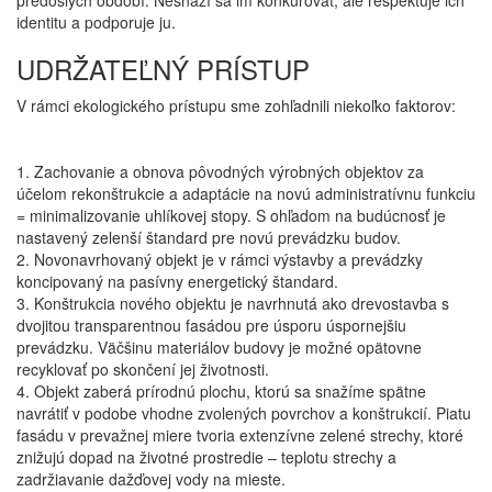
predošlých období. Nesnaží sa im konkurovať, ale rešpektuje ich
identitu a podporuje ju.
UDRŽATEĽNÝ PRÍSTUP
V rámci ekologického prístupu sme zohľadnili niekoľko faktorov:
1. Zachovanie a obnova pôvodných výrobných objektov za
účelom rekonštrukcie a adaptácie na novú administratívnu funkciu
= minimalizovanie uhlíkovej stopy. S ohľadom na budúcnosť je
nastavený zelenší štandard pre novú prevádzku budov.
2. Novonavrhovaný objekt je v rámci výstavby a prevádzky
koncipovaný na pasívny energetický štandard.
3. Konštrukcia nového objektu je navrhnutá ako drevostavba s
dvojitou transparentnou fasádou pre úsporu úspornejšiu
prevádzku. Väčšinu materiálov budovy je možné opätovne
recyklovať po skončení jej životnosti.
4. Objekt zaberá prírodnú plochu, ktorú sa snažíme spätne
navrátiť v podobe vhodne zvolených povrchov a konštrukcií. Piatu
fasádu v prevažnej miere tvoria extenzívne zelené strechy, ktoré
znižujú dopad na životné prostredie – teplotu strechy a
zadržiavanie dažďovej vody na mieste.