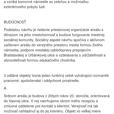
a vzniká komorné námestie so zeleňou a možnosťou
exteriérového pobytu ľudí.
BUDÚCNOSŤ
Podstatou návrhu je riešenie priestorovej organizácie areálu s
dôrazom na jeho mestotvornosť a budúce fungovanie miestnej
sociálnej komunity. Sociálny aspekt návrhu spočíva v aktívnom
začlenení areálu do verejného priestoru mesta formou živého
námestia, podpore mestskej cyklodopravy prepojením
Bratislavskej a Urbánkovej ulice a vzdelávania o udržateľnosti a
obnoviteľnosti formou edukačného chodníka.
3 odlišné objekty tvoria jeden funkčný celok vytvárajúci rozmanité
pracovné, spoločenské i oddychové prostredie.
A
Srdcom areálu je budova z 20tych rokov 20. storočia, orientovaná
do hlavnej ulice. V nej navrhujeme okrem iného recepciu a
zmluvné oddelenie pre kontakt s klientmi. Verejnosť má tak
možnosť nahliadnuť aj do jej interiéru. Objekt vo veľkej miere