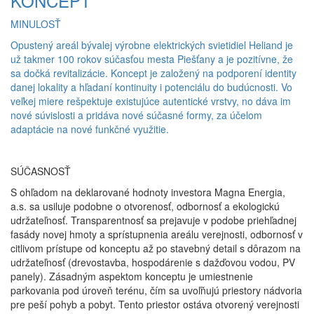
KONCEPT
MINULOSŤ
Opustený areál bývalej výrobne elektrických svietidiel Heliand je
už takmer 100 rokov súčasťou mesta Piešťany a je pozitívne, že
sa dočká revitalizácie. Koncept je založený na podporení identity
danej lokality a hľadaní kontinuity i potenciálu do budúcnosti. Vo
veľkej miere rešpektuje existujúce autentické vrstvy, no dáva im
nové súvislosti a pridáva nové súčasné formy, za účelom
adaptácie na nové funkčné využitie.
SÚČASNOSŤ
S ohľadom na deklarované hodnoty investora Magna Energia,
a.s. sa usiluje podobne o otvorenosť, odbornosť a ekologickú
udržateľnosť. Transparentnosť sa prejavuje v podobe priehľadnej
fasády novej hmoty a sprístupnenia areálu verejnosti, odbornosť v
citlivom prístupe od konceptu až po stavebný detail s dôrazom na
udržateľnosť (drevostavba, hospodárenie s dažďovou vodou, PV
panely). Zásadným aspektom konceptu je umiestnenie
parkovania pod úroveň terénu, čím sa uvoľňujú priestory nádvoria
pre peší pohyb a pobyt. Tento priestor ostáva otvorený verejnosti