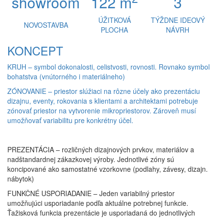
showroom
122 m
3
ÚŽITKOVÁ
TÝŽDNE IDEOVÝ
NOVOSTAVBA
PLOCHA
NÁVRH
KONCEPT
KRUH – symbol dokonalosti, celistvosti, rovnosti. Rovnako symbol
bohatstva (vnútorného i materiálneho)
ZÓNOVANIE – priestor slúžiaci na rôzne účely ako prezentáciu
dizajnu, eventy, rokovania s klientami a architektami potrebuje
zónovať priestor na vytvorenie mikropriestorov. Zároveň musí
umožňovať variabilitu pre konkrétny účel.
PREZENTÁCIA – rozličných dizajnových prvkov, materiálov a
nadštandardnej zákazkovej výroby. Jednotlivé zóny sú
koncipované ako samostatné vzorkovne (podlahy, závesy, dizajn.
nábytok)
FUNKČNÉ USPORIADANIE – Jeden variabilný priestor
umožňujúci usporiadanie podľa aktuálne potrebnej funkcie.
Ťažisková funkcia prezentácie je usporiadaná do jednotlivých