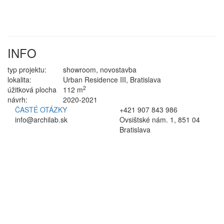
INFO
typ projektu:
showroom, novostavba
lokalita:
Urban Residence III, Bratislava
2
úžitková plocha
112 m
návrh:
2020-2021
ČASTÉ OTÁZKY
+421 907 843 986
info@archilab.sk
Ovsištské nám. 1, 851 04
Bratislava