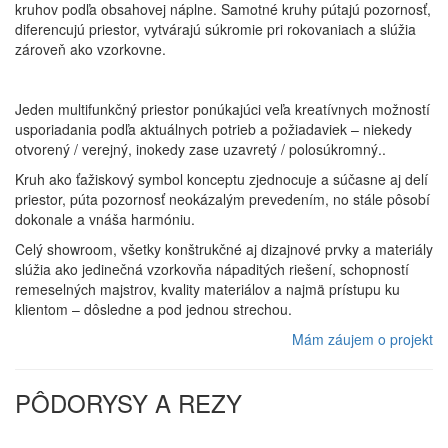
kruhov podľa obsahovej náplne. Samotné kruhy pútajú pozornosť,
diferencujú priestor, vytvárajú súkromie pri rokovaniach a slúžia
zároveň ako vzorkovne.
Jeden multifunkčný priestor ponúkajúci veľa kreatívnych možností
usporiadania podľa aktuálnych potrieb a požiadaviek – niekedy
otvorený / verejný, inokedy zase uzavretý / polosúkromný..
Kruh ako ťažiskový symbol konceptu zjednocuje a súčasne aj delí
priestor, púta pozornosť neokázalým prevedením, no stále pôsobí
dokonale a vnáša harmóniu.
Celý showroom, všetky konštrukčné aj dizajnové prvky a materiály
slúžia ako jedinečná vzorkovňa nápaditých riešení, schopností
remeselných majstrov, kvality materiálov a najmä prístupu ku
klientom – dôsledne a pod jednou strechou.
Mám záujem o projekt
PÔDORYSY A REZY