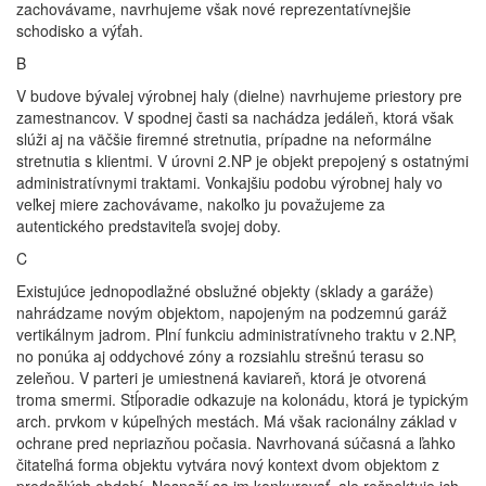
zachovávame, navrhujeme však nové reprezentatívnejšie
schodisko a výťah.
B
V budove bývalej výrobnej haly (dielne) navrhujeme priestory pre
zamestnancov. V spodnej časti sa nachádza jedáleň, ktorá však
slúži aj na väčšie firemné stretnutia, prípadne na neformálne
stretnutia s klientmi. V úrovni 2.NP je objekt prepojený s ostatnými
administratívnymi traktami. Vonkajšiu podobu výrobnej haly vo
veľkej miere zachovávame, nakoľko ju považujeme za
autentického predstaviteľa svojej doby.
C
Existujúce jednopodlažné obslužné objekty (sklady a garáže)
nahrádzame novým objektom, napojeným na podzemnú garáž
vertikálnym jadrom. Plní funkciu administratívneho traktu v 2.NP,
no ponúka aj oddychové zóny a rozsiahlu strešnú terasu so
zeleňou. V parteri je umiestnená kaviareň, ktorá je otvorená
troma smermi. Stĺporadie odkazuje na kolonádu, ktorá je typickým
arch. prvkom v kúpeľných mestách. Má však racionálny základ v
ochrane pred nepriazňou počasia. Navrhovaná súčasná a ľahko
čitateľná forma objektu vytvára nový kontext dvom objektom z