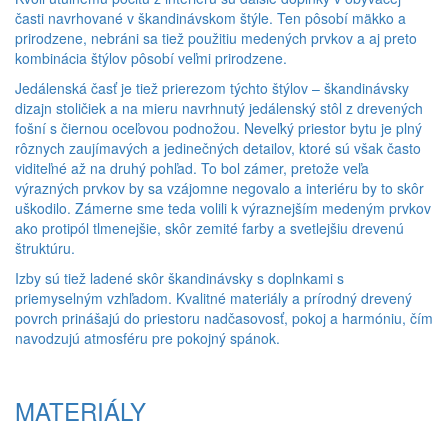
časti navrhované v škandinávskom štýle. Ten pôsobí mäkko a
prirodzene, nebráni sa tiež použitiu medených prvkov a aj preto
kombinácia štýlov pôsobí veľmi prirodzene.
Jedálenská časť je tiež prierezom týchto štýlov – škandinávsky
dizajn stoličiek a na mieru navrhnutý jedálenský stôl z drevených
fošní s čiernou oceľovou podnožou. Neveľký priestor bytu je plný
rôznych zaujímavých a jedinečných detailov, ktoré sú však často
viditeľné až na druhý pohľad. To bol zámer, pretože veľa
výrazných prvkov by sa vzájomne negovalo a interiéru by to skôr
uškodilo. Zámerne sme teda volili k výraznejším medeným prvkov
ako protipól tlmenejšie, skôr zemité farby a svetlejšiu drevenú
štruktúru.
Izby sú tiež ladené skôr škandinávsky s doplnkami s
priemyselným vzhľadom. Kvalitné materiály a prírodný drevený
povrch prinášajú do priestoru nadčasovosť, pokoj a harmóniu, čím
navodzujú atmosféru pre pokojný spánok.
MATERIÁLY