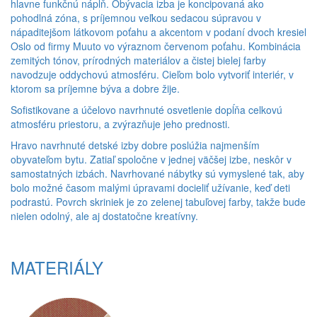
hlavne funkčnú náplň. Obývacia izba je koncipovaná ako
pohodlná zóna, s príjemnou veľkou sedacou súpravou v
nápaditejšom látkovom poťahu a akcentom v podaní dvoch kresiel
Oslo od firmy Muuto vo výraznom červenom poťahu. Kombinácia
zemitých tónov, prírodných materiálov a čistej bielej farby
navodzuje oddychovú atmosféru. Cieľom bolo vytvoriť interiér, v
ktorom sa príjemne býva a dobre žije.
Sofistikovane a účelovo navrhnuté osvetlenie dopĺňa celkovú
atmosféru priestoru, a zvýrazňuje jeho prednosti.
Hravo navrhnuté detské izby dobre poslúžia najmenším
obyvateľom bytu. Zatiaľ spoločne v jednej väčšej izbe, neskôr v
samostatných izbách. Navrhované nábytky sú vymyslené tak, aby
bolo možné časom malými úpravami docieliť užívanie, keď deti
podrastú. Povrch skriniek je zo zelenej tabuľovej farby, takže bude
nielen odolný, ale aj dostatočne kreatívny.
MATERIÁLY