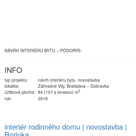
NÁVRH INTERIÉRU BYTU – PÔDORYS
INFO
typ projektu:
návrh interiéru bytu, novostavba
lokalita:
Záhradné Vily, Bratislava – Dúbravka
2
úžitková plocha:
84 (107 s terasou) m
rok:
2018
interiér rodinného domu | novostavba |
Borinka