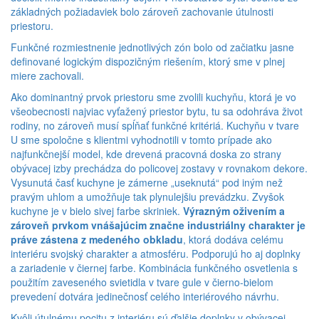
základných požiadaviek bolo zároveň zachovanie útulnosti
priestoru.
Funkčné rozmiestnenie jednotlivých zón bolo od začiatku jasne
definované logickým dispozičným riešením, ktorý sme v plnej
miere zachovali.
Ako dominantný prvok priestoru sme zvolili kuchyňu, ktorá je vo
všeobecnosti najviac vyťažený priestor bytu, tu sa odohráva život
rodiny, no zároveň musí spĺňať funkčné kritériá. Kuchyňu v tvare
U sme spoločne s klientmi vyhodnotili v tomto prípade ako
najfunkčnejší model, kde drevená pracovná doska zo strany
obývacej izby prechádza do policovej zostavy v rovnakom dekore.
Vysunutá časť kuchyne je zámerne „useknutá“ pod iným než
pravým uhlom a umožňuje tak plynulejšiu prevádzku. Zvyšok
kuchyne je v bielo sivej farbe skriniek.
Výrazným oživením a
zároveň prvkom vnášajúcim značne industriálny charakter je
práve zástena z medeného obkladu
, ktorá dodáva celému
interiéru svojský charakter a atmosféru. Podporujú ho aj doplnky
a zariadenie v čiernej farbe. Kombinácia funkčného osvetlenia s
použitím zaveseného svietidla v tvare gule v čierno-bielom
prevedení dotvára jedinečnosť celého interiérového návrhu.
Kvôli útulnému pocitu z interiéru sú ďalšie doplnky v obývacej