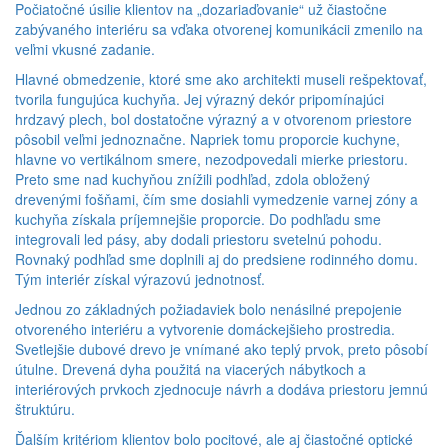
Počiatočné úsilie klientov na „dozariaďovanie“ už čiastočne
zabývaného interiéru sa vďaka otvorenej komunikácii zmenilo na
veľmi vkusné zadanie.
Hlavné obmedzenie, ktoré sme ako architekti museli rešpektovať,
tvorila fungujúca kuchyňa. Jej výrazný dekór pripomínajúci
hrdzavý plech, bol dostatočne výrazný a v otvorenom priestore
pôsobil veľmi jednoznačne. Napriek tomu proporcie kuchyne,
hlavne vo vertikálnom smere, nezodpovedali mierke priestoru.
Preto sme nad kuchyňou znížili podhľad, zdola obložený
drevenými fošňami, čím sme dosiahli vymedzenie varnej zóny a
kuchyňa získala príjemnejšie proporcie. Do podhľadu sme
integrovali led pásy, aby dodali priestoru svetelnú pohodu.
Rovnaký podhľad sme doplnili aj do predsiene rodinného domu.
Tým interiér získal výrazovú jednotnosť.
Jednou zo základných požiadaviek bolo nenásilné prepojenie
otvoreného interiéru a vytvorenie domáckejšieho prostredia.
Svetlejšie dubové drevo je vnímané ako teplý prvok, preto pôsobí
útulne. Drevená dyha použitá na viacerých nábytkoch a
interiérových prvkoch zjednocuje návrh a dodáva priestoru jemnú
štruktúru.
Ďalším kritériom klientov bolo pocitové, ale aj čiastočné optické