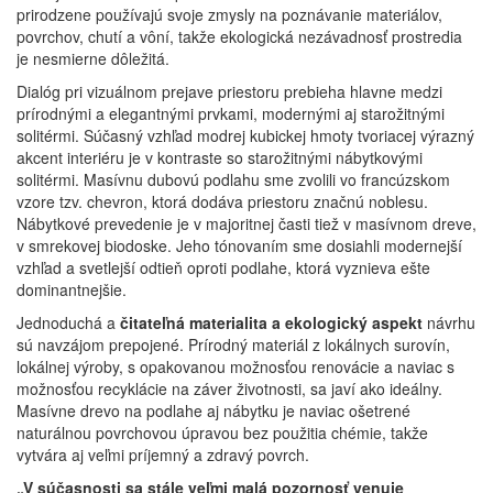
prirodzene používajú svoje zmysly na poznávanie materiálov,
povrchov, chutí a vôní, takže ekologická nezávadnosť prostredia
je nesmierne dôležitá.
Dialóg pri vizuálnom prejave priestoru prebieha hlavne medzi
prírodnými a elegantnými prvkami, modernými aj starožitnými
solitérmi. Súčasný vzhľad modrej kubickej hmoty tvoriacej výrazný
akcent interiéru je v kontraste so starožitnými nábytkovými
solitérmi. Masívnu dubovú podlahu sme zvolili vo francúzskom
vzore tzv. chevron, ktorá dodáva priestoru značnú noblesu.
Nábytkové prevedenie je v majoritnej časti tiež v masívnom dreve,
v smrekovej biodoske. Jeho tónovaním sme dosiahli modernejší
vzhľad a svetlejší odtieň oproti podlahe, ktorá vyznieva ešte
dominantnejšie.
Jednoduchá a
čitateľná materialita a ekologický aspekt
návrhu
sú navzájom prepojené. Prírodný materiál z lokálnych surovín,
lokálnej výroby, s opakovanou možnosťou renovácie a naviac s
možnosťou recyklácie na záver životnosti, sa javí ako ideálny.
Masívne drevo na podlahe aj nábytku je naviac ošetrené
naturálnou povrchovou úpravou bez použitia chémie, takže
vytvára aj veľmi príjemný a zdravý povrch.
„V súčasnosti sa stále veľmi malá pozornosť venuje