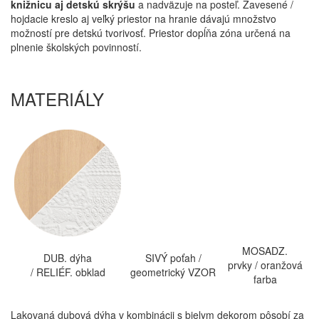
knižnicu aj detskú skrýšu
a nadväzuje na posteľ. Zavesené /
hojdacie kreslo aj veľký priestor na hranie dávajú množstvo
možností pre detskú tvorivosť. Priestor dopĺňa zóna určená na
plnenie školských povinností.
MATERIÁLY
MOSADZ.
DUB. dýha
SIVÝ poťah /
prvky / oranžová
/ RELIÉF. obklad
geometrický VZOR
farba
Lakovaná dubová dýha v kombinácii s bielym dekorom pôsobí za