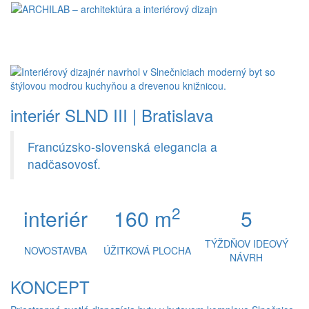
Toggl
naviga
interiér SLND III | Bratislava
Francúzsko-slovenská elegancia a
nadčasovosť.
2
interiér
160 m
5
TÝŽDŇOV IDEOVÝ
NOVOSTAVBA
ÚŽITKOVÁ PLOCHA
NÁVRH
KONCEPT