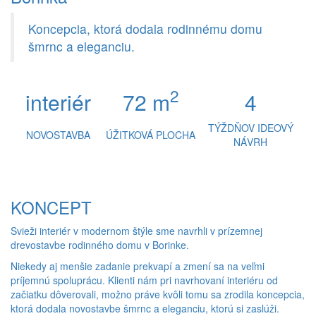
Koncepcia, ktorá dodala rodinnému domu
šmrnc a eleganciu.
2
interiér
72 m
4
TÝŽDŇOV IDEOVÝ
NOVOSTAVBA
ÚŽITKOVÁ PLOCHA
NÁVRH
KONCEPT
Svieži interiér v modernom štýle sme navrhli v prízemnej
drevostavbe rodinného domu v Borinke.
Niekedy aj menšie zadanie prekvapí a zmení sa na veľmi
príjemnú spoluprácu. Klienti nám pri navrhovaní interiéru od
začiatku dôverovali, možno práve kvôli tomu sa zrodila koncepcia,
ktorá dodala novostavbe šmrnc a eleganciu, ktorú si zaslúži.