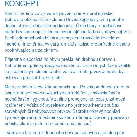
KONCEPT
Návrh interiéru vo vilovom bytovom dome v bratislavskej
Dúbravke obklopenom zeleňou Devínskej kobyly sme poňali v
duchu útulnej a bielej jednoduchosti. Čisté tvary a nadčasové
materiály sme doplnili jemne akcentujúcou farbou v obývacej izbe.
Pocit jednoduchosti dotvára premyslené nasvietenie celého
interiéru. Interiér tak vytvára len akúsi kulisu pre prírodné divadlo
odohrávajúce sa za oknami.
Príjemná dispozícia holobytu prešla len drobnou úpravou.
Nahradením priečky nábytkovou stenou z drevených fošní vzniklo
za jedálenským stolom útulné zátišie. Tento prvok pomáha byt
ešte viac presvetliť a zjednotiť.
Malá predsieň je využitá na maximum. Po vstupe do bytu je hneď
jasné jeho zónovanie – kuchyňa s jedálňou, obývacia časť a
nočná časť s hygienou. Vizuálne prepojený koncept je zároveň
rozčlenený vďaka dômyselnému no jednoduchému použitiu
stavebných či nábytkových prvkov. Sadrokartónový podhľad
vymedzuje varnú a jedálenskú zónu interiéru. Drevený paraván /
priečka člení priestor na dennú a nočnú časť.
Tvarovo a farebne jednoducho riešená kuchyňa a jedáleň plní