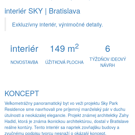
interiér SKY | Bratislava
Exkluzívny interiér, výnimočné detaily.
2
interiér
149 m
6
TÝŽDŇOV IDEOVÝ
NOVOSTAVBA
ÚŽITKOVÁ PLOCHA
NÁVRH
KONCEPT
Veľkometrážny panoramatický byt vo veži projektu Sky Park
Residence sme navrhovali pre príjemný manželský pár v duchu
útulnosti a neokázalej elegancie. Projekt známej architektky Zahy
Hadid, ktorá je známa ikonickou architektúrou, dostal v Bratislave
reálne kontúry. Tento interiér sa napriek zovňajšku budovy a
zvučnému podpisu tvorcu nesnaží o okázalý koncept.