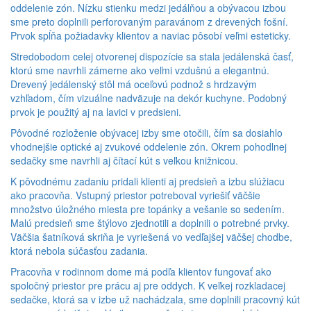
oddelenie zón. Nízku stienku medzi jedálňou a obývacou izbou
sme preto doplnili perforovaným paravánom z drevených fošní.
Prvok spĺňa požiadavky klientov a naviac pôsobí veľmi esteticky.
Stredobodom celej otvorenej dispozície sa stala jedálenská časť,
ktorú sme navrhli zámerne ako veľmi vzdušnú a elegantnú.
Drevený jedálenský stôl má oceľovú podnož s hrdzavým
vzhľadom, čím vizuálne nadväzuje na dekór kuchyne. Podobný
prvok je použitý aj na lavici v predsieni.
Pôvodné rozloženie obývacej izby sme otočili, čím sa dosiahlo
vhodnejšie optické aj zvukové oddelenie zón. Okrem pohodlnej
sedačky sme navrhli aj čítací kút s veľkou knižnicou.
K pôvodnému zadaniu pridali klienti aj predsieň a izbu slúžiacu
ako pracovňa. Vstupný priestor potreboval vyriešiť väčšie
množstvo úložného miesta pre topánky a vešanie so sedením.
Malú predsieň sme štýlovo zjednotili a doplnili o potrebné prvky.
Väčšia šatníková skriňa je vyriešená vo vedľajšej väčšej chodbe,
ktorá nebola súčasťou zadania.
Pracovňa v rodinnom dome má podľa klientov fungovať ako
spoločný priestor pre prácu aj pre oddych. K veľkej rozkladacej
sedačke, ktorá sa v izbe už nachádzala, sme doplnili pracovný kút