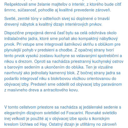
Rešpektovali sme želanie majiteľov o interiér, z ktorého bude cítiť
šmrnc, súčasnosť, pohodlie aj kvalitné prevedenie zároveň.
Svetlé, zemité tóny v odtieňoch sivej sú doplnené o tmavší
drevený nábytok a kvalitný dizajn interiérových prvkov.
Dispozične prepojená denná časť bytu sa celá odohráva okolo
inštalačného jadra, ktoré sme poňali ako kompaktný nábytkový
prvok. Pri vstupe sme integrovali šatníkovú skriňu s oblúkom pre
plynulejší pohyb v predsieni a chodbe. Z opačnej strany tvorí
tento prvok vysokú zostavu kuchyne so vstavanými spotrebičmi a
nikou s drezom. Oproti sa nachádza priestranný kuchynský ostrov
s barovým sedením a ukončením do oblúka. Ten je vizuálne
navrhnutý ako jednoliaty kamenný blok. Z bočnej strany jadra sa
podarilo integrovať niku s biokrbovou vložkou orientovanou do
obývacej izby. Predsieň sme oddelili od obývacej izby paravánom
z masívneho dreva a antracitového kovu.
V tomto celistvom priestore sa nachádza aj jedálenské sedenie s
elegantným dizajnom svietidiel od Foscarini. Rovnaké svietidlo
inej veľkosti je použité aj v obývacej izbe spolu s ikonickým
kreslom Uchiwa od Hay. Ostatný dizajn je utilitárny no zároveň