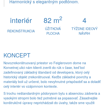
Harmonický s elegantným podtónom.
2
interiér
82 m
4
ÚŽITKOVÁ
TÝŽDNE IDEOVÝ
REKONŠTRUKCIA
PLOCHA
NÁVRH
KONCEPT
Novozrekonštruovaný priestor vo Feiglerovom dome na
Konvetnej ulici nám klienti zverili do rúk v čase, keď bol
zadefinovaný základný štandard od developera, ktorý celý
historický objekt zrekonštruoval. Keďže základné povrchy a
materiály boli už určené, bolo nevyhnutné prispôsobiť sa a doladiť
celý interiér vo vzájomnom kontexte.
S trochu neštandardným pôdorysom bytu s absenciou zádveria a
vysokými stropmi bolo tiež potrebné sa popasovať. Zásadnejšie
konštrukčné úpravy neprichádzali do úvahy, takže sme využili