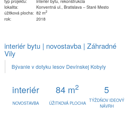
typ projektu:
interiér bytu, rekonštrukcia
lokalita:
Konventná ul., Bratislava – Staré Mesto
2
úžitková plocha:
82 m
rok:
2018
interiér bytu | novostavba | Záhradné
Vily
Bývanie v dotyku lesov Devínskej Kobyly
2
interiér
84 m
5
TÝŽDŇOV IDEOVÝ
NOVOSTAVBA
ÚŽITKOVÁ PLOCHA
NÁVRH