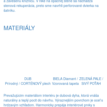
a zavesenú knižnicu. V nike na opačnej stene sa nachádza
stenová rekuperácia, preto sme navrhli perforované dvierka na
šatníku.
MATERIÁLY
DUB
BIELA Diamant /
ZELENÁ PALE /
Prírodný / CORTÉNOVÝ plech
Vzorovaná tapeta
SIVÝ POŤAH
Prevažujúcim materiálom interiéru je dubová dyha, ktorá vnáša
naturálny a teplý pocit do návrhu. Výraznejším povrchom je oceľ s
hrdzavým vzhľadom. Harmonicky prepája interiérové prvky s