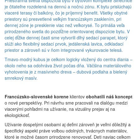
Priestranná svetlá dispozícia bytu v bytovom komplexe Slnečnice
je čitateľne rozdelená na dennú a nočnú zónu. K bytu prislúchajú
viaceré terasy či balkóny, čo je príjemný benefit. Všetky obytné
priestory sú presvetlené veľkým francúzskym zasklením, pri
dennej zóne je presklenie viac než veľkorysé. To prináša veľa
prirodzeného svetla do pozdĺžne orientovanej dispozície bytu. V
celej dĺžke dennej časti sme vytvorili dlhý sedací parapet, ktorý
slúži ako flexibilný sedací prvok, jedálenská lavica, odkladací
priestor a zároveň sú v ňom integrované vykurovacie telesá.
Tmavo-modrý kubus je celkom logicky vložený do centra diania –
okolo neho sa odohráva život počas dňa. Väčšina materiálového
vyhotovenia je z masívneho dreva – dubová podlaha a bielený
smrekový masív.
Francúzsko-slovenské korene
klientov
obohatili náš koncept
o nové perspektívy. Pri návrhu sme pracovali na dialógu medzi
viacerými pohľadmi na užívanie, na vizuálny prejav aj na
ekologickosť.
Užívanie dospelými osobami aj deťmi zároveň je veľmi dôležitý a
špecifický aspekt práve voľbou odolných, trvácnych materiálov,
ktoré je možné časom prirodzene renovovať. Deti naviac celkom