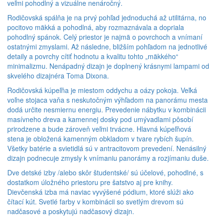
veľmi pohodlný a vizuálne nenáročný.
Rodičovská spálňa je na prvý pohľad jednoduchá až utilitárna, no
pocitovo mäkká a pohodlná, aby rozmaznávala a dopriala
pohodlný spánok. Celý priestor je najmä o povrchoch a vnímaní
ostatnými zmyslami. Až následne, bližším pohľadom na jednotlivé
detaily a povrchy cítiť hodnotu a kvalitu tohto „mäkkého“
minimalizmu. Nenápadný dizajn je doplnený krásnymi lampami od
skvelého dizajnéra Toma Dixona.
Rodičovská kúpeľňa je miestom oddychu a oázy pokoja. Veľká
voľne stojaca vaňa s neskutočným výhľadom na panorámu mesta
dodá určite nesmiernu energiu. Prevedenie nábytku v kombinácii
masívneho dreva a kamennej dosky pod umývadlami pôsobí
prirodzene a bude zároveň veľmi trvácne. Hlavná kúpeľňová
stena je obložená kamenným obkladom v tvare rybích šupín.
Všetky batérie a svietidlá sú v antracitovom prevedení. Nenásilný
dizajn podnecuje zmysly k vnímaniu panorámy a rozjímaniu duše.
Dve detské izby /alebo skôr študentské/ sú účelové, pohodlné, s
dostatkom úložného priestoru pre šatstvo aj pre knihy.
Dievčenská izba má naviac vyvýšené pódium, ktoré slúži ako
čítací kút. Svetlé farby v kombinácii so svetlým drevom sú
nadčasové a poskytujú nadčasový dizajn.