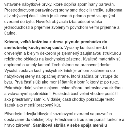
vstavané nábytkové prvky, ktoré dopĺňa spomínaný paraván.
Prostredníctvom paravánovej steny sme docielili trošku súkromia
aj v obývacej časti, ktorá je situovaná priamo pred vstupnými
dverami do bytu. Neveľká obývacia izba pôsobí vďaka
jednoduchosti a príjemne zvoleným povrchom veľmi príjemne a
útulne.
Krásna, veľká knižnica z dreva plynule prechádza do
snehobielej kuchynskej časti.
Výrazný kontrast medzi
dreveným a bielym dekorom je zjemnený zaujímavou štruktúrou
reliéfneho obkladu na kuchynskej zástene. Kvalitné materiály sú
doplnené o umelý kameň Technistone na pracovnej doske.
Vysoká zostava kuchynských skriniek je pritom začlenená do
nábytkovej steny na opačnej strane, ktorá začína pri vstupe do
bytu. Prvá časť slúži ako menší šatník a botník ktorý je po ruke.
Pokračuje ďalej voľne stojacou chladničkou, potravinovou skriňou
a vstavanými spotrebičmi. Posledná časť veľmi vhodne poslúži
ako priestranný šatník. V ďalšej časti chodby pokračuje tento
šatník ako menší pracovný kút.
Pôvodnými dvojkrídlovými kazetovými dverami sa pozvoľna
dostávame do detskej izby. Priestrannú izbu sme poňali funkčne a
hravo zároveň.
Šatníková skriňa v sebe spája menšiu