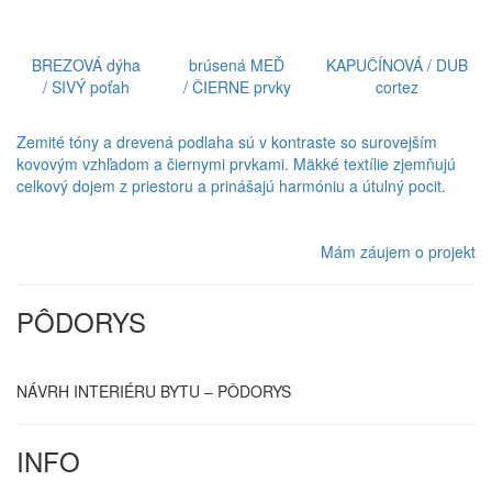
BREZOVÁ dýha
brúsená MEĎ
KAPUČÍNOVÁ / DUB
/ SIVÝ poťah
/ ČIERNE prvky
cortez
Zemité tóny a drevená podlaha sú v kontraste so surovejším
kovovým vzhľadom a čiernymi prvkami. Mäkké textílie zjemňujú
celkový dojem z priestoru a prinášajú harmóniu a útulný pocit.
Mám záujem o projekt
PÔDORYS
NÁVRH INTERIÉRU BYTU – PÔDORYS
INFO