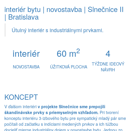
interiér bytu | novostavba | Slnečnice II
| Bratislava
Útulný interiér s industriálnymi prvkami.
2
interiér
60 m
4
TÝŽDNE IDEOVÝ
NOVOSTAVBA
ÚŽITKOVÁ PLOCHA
NÁVRH
KONCEPT
V ďalšom interiéri
v projekte Slnečnice sme prepojili
škandinávske prvky s priemyselným vzhľadom.
Pri tvorení
konceptu interiéru 3-izbového bytu pre sympatický mladý pár sme
počítali od začiatku s indíciami medených prvkov a ich túžbou
docieliť mierne industriálny dojem v novostavbe bytu. Jednou zo