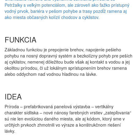
Petržalky s veľkým potenciálom, ale zároveň ako ťažko prístupný
vodný prvok, bariéra v pešom pohybe a trasy pozdĺž ramena aj
ako miesta občasných kolízií chodcov a cyklistov.
FUNKCIA
Základnou funkciou je prepojenie brehov, napojenie pešieho
pohybu na nosný dopravný systém a bezkolízny pohyb pre peších
aj cyklistov, nemenej dôležitou bude však aj kontakt s vodou a jej
okolitou prírodou, či už lokálnym sprístupnením brehov ramena
alebo oddychom nad vodnou hladinou na lávke.
IDEA
Príroda – prefabrikovaná panelová výstavba – vertikálny
charakter sídliska – nové nánosy farebných vrstiev „zatepľovania“
sú nie len evolúciou daného miesta, ale aj kódom, ktorý sme v
určitých prvkoch zhmotnili vo výraze a konštrukčnom riešení
lávky.