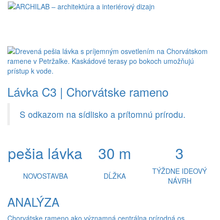
Toggl
naviga
Lávka C3 | Chorvátske rameno
S odkazom na sídlisko a prítomnú prírodu.
pešia lávka
30 m
3
TÝŽDNE IDEOVÝ
NOVOSTAVBA
DĹŽKA
NÁVRH
ANALÝZA
Chorvátske rameno ako významná centrálna prírodná os