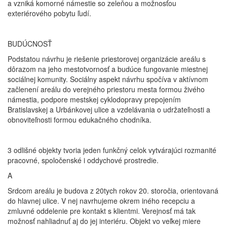
a vzniká komorné námestie so zeleňou a možnosťou
exteriérového pobytu ľudí.
BUDÚCNOSŤ
Podstatou návrhu je riešenie priestorovej organizácie areálu s
dôrazom na jeho mestotvornosť a budúce fungovanie miestnej
sociálnej komunity. Sociálny aspekt návrhu spočíva v aktívnom
začlenení areálu do verejného priestoru mesta formou živého
námestia, podpore mestskej cyklodopravy prepojením
Bratislavskej a Urbánkovej ulice a vzdelávania o udržateľnosti a
obnoviteľnosti formou edukačného chodníka.
3 odlišné objekty tvoria jeden funkčný celok vytvárajúci rozmanité
pracovné, spoločenské i oddychové prostredie.
A
Srdcom areálu je budova z 20tych rokov 20. storočia, orientovaná
do hlavnej ulice. V nej navrhujeme okrem iného recepciu a
zmluvné oddelenie pre kontakt s klientmi. Verejnosť má tak
možnosť nahliadnuť aj do jej interiéru. Objekt vo veľkej miere