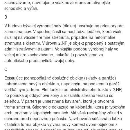
zachovávame, navrhujeme však nové reprezentatívnejšie
schodisko a výťah.
B
V budove bývalej výrobnej haly (dielne) navrhujeme priestory pre
zamestnancov. V spodnej časti sa nachádza jedáleň, ktorá však
slúži aj na väčšie firemné stretnutia, prípadne na neformálne
stretnutia s klientmi. V úrovni 2.NP je objekt prepojený s ostatnými
administratívnymi traktami. Vonkajšiu podobu výrobnej haly vo
veľkej miere zachovávame, nakoľko ju považujeme za
autentického predstaviteľa svojej doby.
C
Existujúce jednopodlažné obslužné objekty (sklady a garáže)
nahrádzame novým objektom, napojeným na podzemnú garáž
vertikálnym jadrom. Plní funkciu administratívneho traktu v 2.NP,
no ponúka aj oddychové zóny a rozsiahlu strešnú terasu so
zeleňou. V parteri je umiestnená kaviareň, ktorá je otvorená
troma smermi. Stĺporadie odkazuje na kolonádu, ktorá je typickým
arch. prvkom v kúpeľných mestách. Má však racionálny základ v
ochrane pred nepriazňou počasia. Navrhovaná súčasná a ľahko
čitateľná forma objektu vytvára nový kontext dvom objektom z