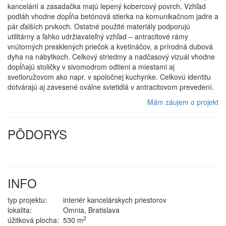
kancelárií a zasadačka majú lepený kobercový povrch. Vzhľad
podláh vhodne dopĺňa betónová stierka na komunikačnom jadre a
pár ďalších prvkoch. Ostatné použité materiály podporujú
utilitárny a ľahko udržiavateľný vzhľad – antracitové rámy
vnútorných presklených priečok a kvetináčov, a prírodná dubová
dyha na nábytkoch. Celkový striedmy a nadčasový vizuál vhodne
dopĺňajú stoličky v sivomodrom odtieni a miestami aj
svetloružovom ako napr. v spoločnej kuchynke. Celkovú identitu
dotvárajú aj zavesené oválne svietidlá v antracitovom prevedení.
Mám záujem o projekt
PÔDORYS
INFO
typ projektu:
interiér kancelárskych priestorov
lokalita:
Omnia, Bratislava
2
úžitková plocha:
530 m