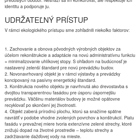
predošlých období. Nesnaží sa im konkurovať, ale rešpektuje ich
identitu a podporuje ju.
UDRŽATEĽNÝ PRÍSTUP
V rámci ekologického prístupu sme zohľadnili niekoľko faktorov:
1. Zachovanie a obnova pôvodných výrobných objektov za
účelom rekonštrukcie a adaptácie na novú administratívnu funkciu
= minimalizovanie uhlíkovej stopy. S ohľadom na budúcnosť je
nastavený zelenší štandard pre novú prevádzku budov.
2. Novonavrhovaný objekt je v rámci výstavby a prevádzky
koncipovaný na pasívny energetický štandard.
3. Konštrukcia nového objektu je navrhnutá ako drevostavba s
dvojitou transparentnou fasádou pre úsporu úspornejšiu
prevádzku. Väčšinu materiálov budovy je možné opätovne
recyklovať po skončení jej životnosti.
4. Objekt zaberá prírodnú plochu, ktorú sa snažíme spätne
navrátiť v podobe vhodne zvolených povrchov a konštrukcií. Piatu
fasádu v prevažnej miere tvoria extenzívne zelené strechy, ktoré
znižujú dopad na životné prostredie – teplotu strechy a
zadržiavanie dažďovej vody na mieste.