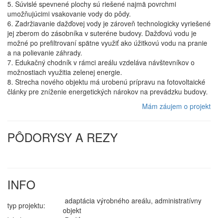
5. Súvislé spevnené plochy sú riešené najmä povrchmi
umožňujúcimi vsakovanie vody do pôdy.
6. Zadržiavanie dažďovej vody je zároveň technologicky vyriešené
jej zberom do zásobníka v suteréne budovy. Dažďovú vodu je
možné po prefiltrovaní spätne využiť ako úžitkovú vodu na pranie
a na polievanie záhrady.
7. Edukačný chodník v rámci areálu vzdeláva návštevníkov o
možnostiach využitia zelenej energie.
8. Strecha nového objektu má urobenú prípravu na fotovoltaické
články pre zníženie energetických nárokov na prevádzku budovy.
Mám záujem o projekt
PÔDORYSY A REZY
INFO
adaptácia výrobného areálu, administratívny
typ projektu:
objekt