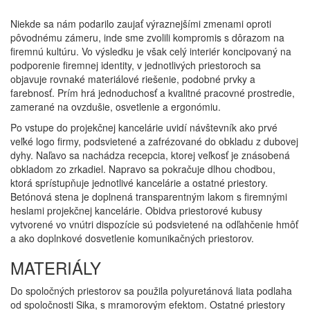
Niekde sa nám podarilo zaujať výraznejšími zmenami oproti
pôvodnému zámeru, inde sme zvolili kompromis s dôrazom na
firemnú kultúru. Vo výsledku je však celý interiér koncipovaný na
podporenie firemnej identity, v jednotlivých priestoroch sa
objavuje rovnaké materiálové riešenie, podobné prvky a
farebnosť. Prím hrá jednoduchosť a kvalitné pracovné prostredie,
zamerané na ovzdušie, osvetlenie a ergonómiu.
Po vstupe do projekčnej kancelárie uvidí návštevník ako prvé
veľké logo firmy, podsvietené a zafrézované do obkladu z dubovej
dyhy. Naľavo sa nachádza recepcia, ktorej veľkosť je znásobená
obkladom zo zrkadiel. Napravo sa pokračuje dlhou chodbou,
ktorá sprístupňuje jednotlivé kancelárie a ostatné priestory.
Betónová stena je doplnená transparentným lakom s firemnými
heslami projekčnej kancelárie. Obidva priestorové kubusy
vytvorené vo vnútri dispozície sú podsvietené na odľahčenie hmôť
a ako doplnkové dosvetlenie komunikačných priestorov.
MATERIÁLY
Do spoločných priestorov sa použila polyuretánová liata podlaha
od spoločnosti Sika, s mramorovým efektom. Ostatné priestory