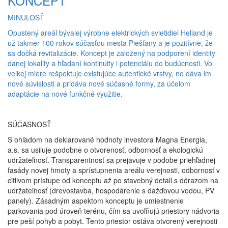
KONCEPT
MINULOSŤ
Opustený areál bývalej výrobne elektrických svietidiel Heliand je
už takmer 100 rokov súčasťou mesta Piešťany a je pozitívne, že
sa dočká revitalizácie. Koncept je založený na podporení identity
danej lokality a hľadaní kontinuity i potenciálu do budúcnosti. Vo
veľkej miere rešpektuje existujúce autentické vrstvy, no dáva im
nové súvislosti a pridáva nové súčasné formy, za účelom
adaptácie na nové funkčné využitie.
SÚČASNOSŤ
S ohľadom na deklarované hodnoty investora Magna Energia,
a.s. sa usiluje podobne o otvorenosť, odbornosť a ekologickú
udržateľnosť. Transparentnosť sa prejavuje v podobe priehľadnej
fasády novej hmoty a sprístupnenia areálu verejnosti, odbornosť v
citlivom prístupe od konceptu až po stavebný detail s dôrazom na
udržateľnosť (drevostavba, hospodárenie s dažďovou vodou, PV
panely). Zásadným aspektom konceptu je umiestnenie
parkovania pod úroveň terénu, čím sa uvoľňujú priestory nádvoria
pre peší pohyb a pobyt. Tento priestor ostáva otvorený verejnosti