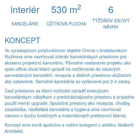
2
interiér
530 m
6
TÝŽDŇOV IDEOVÝ
KANCELÁRIE
ÚŽITKOVÁ PLOCHA
NÁVRH
KONCEPT
Vo vyrastajúcom polyfunkčnom objekte Omnia v bratislavskom
Ružinove sme navrhovali interiér kancelárskych priestorov pre
skúsenú projekčnú kanceláriu. Pôvodné nastavenie projektu ako
open-office chcel klient upraviť na rozčlenenie do viacerých
samostatných kancelárií, recepcie a ďalších priestorov slúžiacich
ako vybavenie. Samotné kancelárie sú vyčlenené pre 2-4 osoby.
Časť priestorov sa klient rozhodol zariadiť existujúcim
kancelárskym nábytkom z predchádzajúceho priestoru a prípadne
použiť menší upgrade. Spoločné priestory ako recepcia, chodby,
zasadačka, riaditeľská kancelária a hygiena sme navrhovali
nanovo v duchu funkčných a materiálových preferencií klienta.
Koncept sme tvorili spoločne s našimi kolegami z ateliéru
Vadkerti
Architekti
.