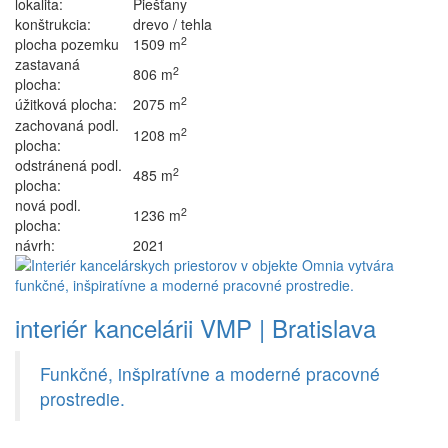
lokalita:
Piešťany
konštrukcia:
drevo / tehla
2
plocha pozemku
1509 m
zastavaná
2
806 m
plocha:
2
úžitková plocha:
2075 m
zachovaná podl.
2
1208 m
plocha:
odstránená podl.
2
485 m
plocha:
nová podl.
2
1236 m
plocha:
návrh:
2021
interiér kancelárii VMP | Bratislava
Funkčné, inšpiratívne a moderné pracovné
prostredie.