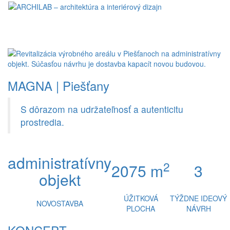
Toggl
naviga
MAGNA | Piešťany
S dôrazom na udržateľnosť a autenticitu
prostredia.
administratívny
2
2075 m
3
objekt
ÚŽITKOVÁ
TÝŽDNE IDEOVÝ
NOVOSTAVBA
PLOCHA
NÁVRH