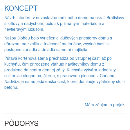
KONCEPT
Návrh interiéru v novostavbe rodinného domu na okraji Bratislavy
s loftovým nádychom, úctou k priznaným materiálom a
nevtieravým luxusom.
Našou úlohou bolo vyriešenie kľúčových priestorov domu s
dôrazom na kvalitu a trvácnosť materiálov, zvyšné časti si
postupne zariadia a doladia samotní majitelia.
Pútavá korténová stena prechádza od vstupnej časti až po
kuchyňu, čím prirodzene vťahuje návštevníkov domu z
predsiene do centra dennej zóny. Kuchyňa vytvára jednoliaty
solitér. Je elegantná, čierna, s pracovnou plochou z Corianu.
Nadväzuje na ňu jedálenská časť, ktorej dominuje vyľahčený stôl z
betónu.
Mám záujem o projekt
PÔDORYS