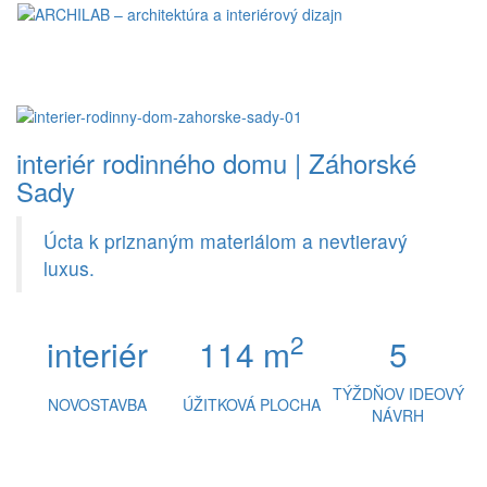
Toggl
naviga
interiér rodinného domu | Záhorské
Sady
Úcta k priznaným materiálom a nevtieravý
luxus.
2
interiér
114 m
5
TÝŽDŇOV IDEOVÝ
NOVOSTAVBA
ÚŽITKOVÁ PLOCHA
NÁVRH