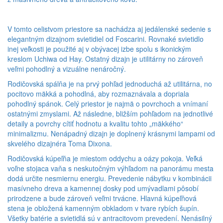
V tomto celistvom priestore sa nachádza aj jedálenské sedenie s
elegantným dizajnom svietidiel od Foscarini. Rovnaké svietidlo
inej veľkosti je použité aj v obývacej izbe spolu s ikonickým
kreslom Uchiwa od Hay. Ostatný dizajn je utilitárny no zároveň
veľmi pohodlný a vizuálne nenáročný.
Rodičovská spálňa je na prvý pohľad jednoduchá až utilitárna, no
pocitovo mäkká a pohodlná, aby rozmaznávala a dopriala
pohodlný spánok. Celý priestor je najmä o povrchoch a vnímaní
ostatnými zmyslami. Až následne, bližším pohľadom na jednotlivé
detaily a povrchy cítiť hodnotu a kvalitu tohto „mäkkého“
minimalizmu. Nenápadný dizajn je doplnený krásnymi lampami od
skvelého dizajnéra Toma Dixona.
Rodičovská kúpeľňa je miestom oddychu a oázy pokoja. Veľká
voľne stojaca vaňa s neskutočným výhľadom na panorámu mesta
dodá určite nesmiernu energiu. Prevedenie nábytku v kombinácii
masívneho dreva a kamennej dosky pod umývadlami pôsobí
prirodzene a bude zároveň veľmi trvácne. Hlavná kúpeľňová
stena je obložená kamenným obkladom v tvare rybích šupín.
Všetky batérie a svietidlá sú v antracitovom prevedení. Nenásilný