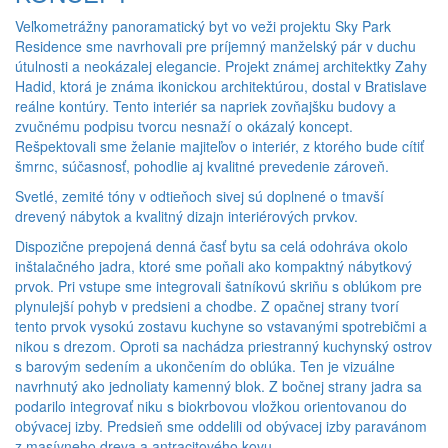
Veľkometrážny panoramatický byt vo veži projektu Sky Park
Residence sme navrhovali pre príjemný manželský pár v duchu
útulnosti a neokázalej elegancie. Projekt známej architektky Zahy
Hadid, ktorá je známa ikonickou architektúrou, dostal v Bratislave
reálne kontúry. Tento interiér sa napriek zovňajšku budovy a
zvučnému podpisu tvorcu nesnaží o okázalý koncept.
Rešpektovali sme želanie majiteľov o interiér, z ktorého bude cítiť
šmrnc, súčasnosť, pohodlie aj kvalitné prevedenie zároveň.
Svetlé, zemité tóny v odtieňoch sivej sú doplnené o tmavší
drevený nábytok a kvalitný dizajn interiérových prvkov.
Dispozične prepojená denná časť bytu sa celá odohráva okolo
inštalačného jadra, ktoré sme poňali ako kompaktný nábytkový
prvok. Pri vstupe sme integrovali šatníkovú skriňu s oblúkom pre
plynulejší pohyb v predsieni a chodbe. Z opačnej strany tvorí
tento prvok vysokú zostavu kuchyne so vstavanými spotrebičmi a
nikou s drezom. Oproti sa nachádza priestranný kuchynský ostrov
s barovým sedením a ukončením do oblúka. Ten je vizuálne
navrhnutý ako jednoliaty kamenný blok. Z bočnej strany jadra sa
podarilo integrovať niku s biokrbovou vložkou orientovanou do
obývacej izby. Predsieň sme oddelili od obývacej izby paravánom
z masívneho dreva a antracitového kovu.