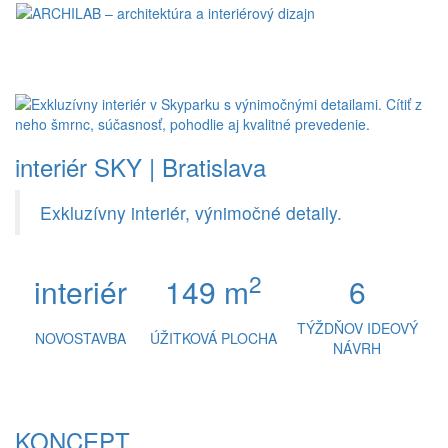
Toggl
naviga
interiér SKY | Bratislava
Exkluzívny interiér, výnimočné detaily.
2
interiér
149 m
6
TÝŽDŇOV IDEOVÝ
NOVOSTAVBA
ÚŽITKOVÁ PLOCHA
NÁVRH
KONCEPT