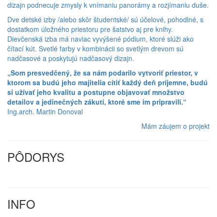
dizajn podnecuje zmysly k vnímaniu panorámy a rozjímaniu duše.
Dve detské izby /alebo skôr študentské/ sú účelové, pohodlné, s
dostatkom úložného priestoru pre šatstvo aj pre knihy.
Dievčenská izba má naviac vyvýšené pódium, ktoré slúži ako
čítací kút. Svetlé farby v kombinácii so svetlým drevom sú
nadčasové a poskytujú nadčasový dizajn.
„Som presvedčený, že sa nám podarilo vytvoriť priestor, v
ktorom sa budú jeho majitelia cítiť každý deň príjemne, budú
si užívať jeho kvalitu a postupne objavovať množstvo
detailov a jedinečných zákutí, ktoré sme im pripravili.“
Ing.arch. Martin Donoval
Mám záujem o projekt
PÔDORYS
INFO