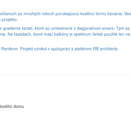
olčanoch po mnohých rokoch ponúkajúcou kvalitnú formu bývania. Ves
 projektu.
 gradiente farieb, ktoré sú umiestnené v diagonálnom smere. Tým sa 
nia. Na fasádach, ktoré majú balkóny je spektrum farieb použité len n
Rentkom. Projekt vznikol v spolupráci s ateliérom RB architects.
ytového domu