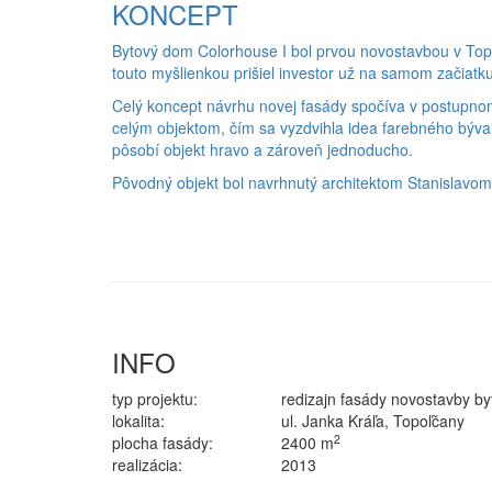
KONCEPT
Bytový dom Colorhouse I bol prvou novostavbou v Top
touto myšlienkou prišiel investor už na samom začiatku
Celý koncept návrhu novej fasády spočíva v postupnom
celým objektom, čím sa vyzdvihla idea farebného býva
pôsobí objekt hravo a zároveň jednoducho.
Pôvodný objekt bol navrhnutý architektom Stanislavom 
INFO
typ projektu:
redizajn fasády novostavby b
lokalita:
ul. Janka Kráľa, Topoľčany
2
plocha fasády:
2400 m
realizácia:
2013