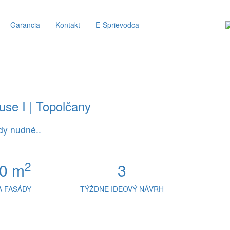
Garancia
Kontakt
E-Sprievodca
use I | Topolčany
dy nudné..
2
0 m
3
 FASÁDY
TÝŽDNE IDEOVÝ NÁVRH