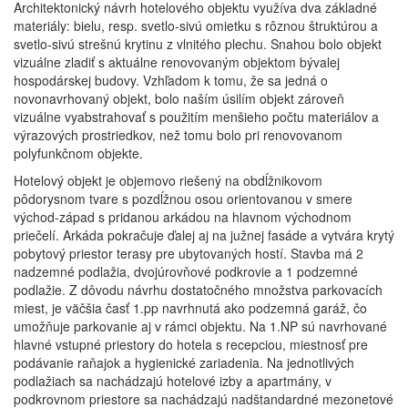
Architektonický návrh hotelového objektu využíva dva základné
materiály: bielu, resp. svetlo-sivú omietku s rôznou štruktúrou a
svetlo-sivú strešnú krytinu z vlnitého plechu. Snahou bolo objekt
vizuálne zladiť s aktuálne renovovaným objektom bývalej
hospodárskej budovy. Vzhľadom k tomu, že sa jedná o
novonavrhovaný objekt, bolo naším úsilím objekt zároveň
vizuálne vyabstrahovať s použitím menšieho počtu materiálov a
výrazových prostriedkov, než tomu bolo pri renovovanom
polyfunkčnom objekte.
Hotelový objekt je objemovo riešený na obdĺžnikovom
pôdorysnom tvare s pozdĺžnou osou orientovanou v smere
východ-západ s pridanou arkádou na hlavnom východnom
priečelí. Arkáda pokračuje ďalej aj na južnej fasáde a vytvára krytý
pobytový priestor terasy pre ubytovaných hostí. Stavba má 2
nadzemné podlažia, dvojúrovňové podkrovie a 1 podzemné
podlažie. Z dôvodu návrhu dostatočného množstva parkovacích
miest, je väčšia časť 1.pp navrhnutá ako podzemná garáž, čo
umožňuje parkovanie aj v rámci objektu. Na 1.NP sú navrhované
hlavné vstupné priestory do hotela s recepciou, miestnosť pre
podávanie raňajok a hygienické zariadenia. Na jednotlivých
podlažiach sa nachádzajú hotelové izby a apartmány, v
podkrovnom priestore sa nachádzajú nadštandardné mezonetové