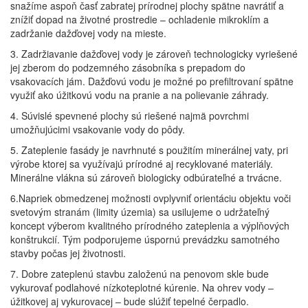
snažíme aspoň časť zabratej prírodnej plochy spätne navrátiť a
znížiť dopad na životné prostredie – ochladenie mikroklím a
zadržanie dažďovej vody na mieste.
3. Zadržiavanie dažďovej vody je zároveň technologicky vyriešené
jej zberom do podzemného zásobníka s prepadom do
vsakovacích jám. Dažďovú vodu je možné po prefiltrovaní spätne
využiť ako úžitkovú vodu na pranie a na polievanie záhrady.
4. Súvislé spevnené plochy sú riešené najmä povrchmi
umožňujúcimi vsakovanie vody do pôdy.
5. Zateplenie fasády je navrhnuté s použitím minerálnej vaty, pri
výrobe ktorej sa využívajú prírodné aj recyklované materiály.
Minerálne vlákna sú zároveň biologicky odbúrateľné a trvácne.
6.Napriek obmedzenej možnosti ovplyvniť orientáciu objektu voči
svetovým stranám (limity územia) sa usilujeme o udržateľný
koncept výberom kvalitného prírodného zateplenia a výplňových
konštrukcií. Tým podporujeme úspornú prevádzku samotného
stavby počas jej životnosti.
7. Dobre zateplenú stavbu založenú na penovom skle bude
vykurovať podlahové nízkoteplotné kúrenie. Na ohrev vody –
úžitkovej aj vykurovacej – bude slúžiť tepelné čerpadlo.