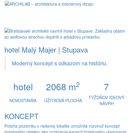
Toggl
naviga
hotel Malý Majer | Stupava
Moderný koncept s odkazom na históriu.
2
hotel
2068 m
7
TÝŽDŇOV IDEOVÝ
NOVOSTAVBA
ÚŽITKOVÁ PLOCHA
NÁVRH
KONCEPT
Poloha pozemku v riešenej lokalite umožnila rozvinúť koncept
hotelového objektu ako rozšírenia kapacít hotelového ubytovania