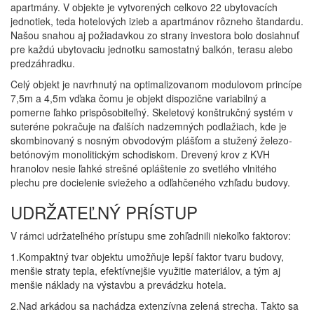
apartmány. V objekte je vytvorených celkovo 22 ubytovacích
jednotiek, teda hotelových izieb a apartmánov rôzneho štandardu.
Našou snahou aj požiadavkou zo strany investora bolo dosiahnuť
pre každú ubytovaciu jednotku samostatný balkón, terasu alebo
predzáhradku.
Celý objekt je navrhnutý na optimalizovanom modulovom princípe
7,5m a 4,5m vďaka čomu je objekt dispozične variabilný a
pomerne ľahko prispôsobiteľný. Skeletový konštrukčný systém v
suteréne pokračuje na ďalších nadzemných podlažiach, kde je
skombinovaný s nosným obvodovým plášťom a stužený železo-
betónovým monolitickým schodiskom. Drevený krov z KVH
hranolov nesie ľahké strešné opláštenie zo svetlého vlnitého
plechu pre docielenie sviežeho a odľahčeného vzhľadu budovy.
UDRŽATEĽNÝ PRÍSTUP
V rámci udržateľného prístupu sme zohľadnili niekoľko faktorov:
1.Kompaktný tvar objektu umožňuje lepší faktor tvaru budovy,
menšie straty tepla, efektívnejšie využitie materiálov, a tým aj
menšie náklady na výstavbu a prevádzku hotela.
2.Nad arkádou sa nachádza extenzívna zelená strecha. Takto sa