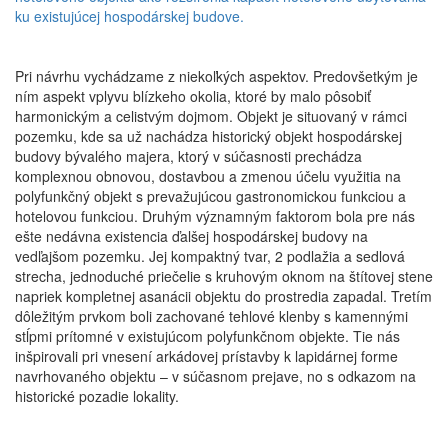
ku existujúcej hospodárskej budove.
Pri návrhu vychádzame z niekoľkých aspektov. Predovšetkým je
ním aspekt vplyvu blízkeho okolia, ktoré by malo pôsobiť
harmonickým a celistvým dojmom. Objekt je situovaný v rámci
pozemku, kde sa už nachádza historický objekt hospodárskej
budovy bývalého majera, ktorý v súčasnosti prechádza
komplexnou obnovou, dostavbou a zmenou účelu využitia na
polyfunkčný objekt s prevažujúcou gastronomickou funkciou a
hotelovou funkciou. Druhým významným faktorom bola pre nás
ešte nedávna existencia ďalšej hospodárskej budovy na
vedľajšom pozemku. Jej kompaktný tvar, 2 podlažia a sedlová
strecha, jednoduché priečelie s kruhovým oknom na štítovej stene
napriek kompletnej asanácii objektu do prostredia zapadal. Tretím
dôležitým prvkom boli zachované tehlové klenby s kamennými
stĺpmi prítomné v existujúcom polyfunkčnom objekte. Tie nás
inšpirovali pri vnesení arkádovej prístavby k lapidárnej forme
navrhovaného objektu – v súčasnom prejave, no s odkazom na
historické pozadie lokality.